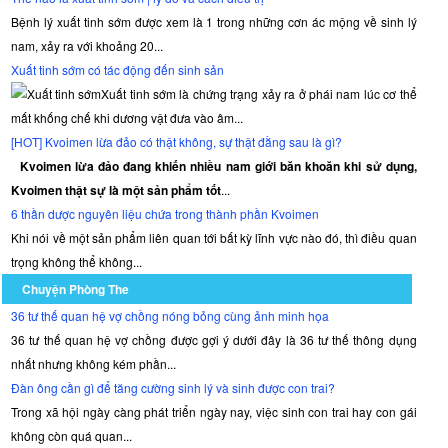
Bệnh lý xuất tinh sớm được xem là 1 trong những cơn ác mộng về sinh lý
nam, xảy ra với khoảng 20...
Xuất tinh sớm có tác động đến sinh sản
Xuất tinh sớm là chứng trạng xảy ra ở phái nam lúc cơ thể
mất khống chế khi dương vật đưa vào âm...
[HOT] Kvoimen lừa đảo có thật không, sự thật đằng sau là gì?
Kvoimen lừa đảo đang khiến nhiều nam giới băn khoăn khi sử dụng,
Kvoimen thật sự là một sản phẩm tốt
...
6 thần dược nguyên liệu chứa trong thành phần Kvoimen
Khi nói về một sản phẩm liên quan tới bất kỳ lĩnh vực nào đó, thì điều quan
trọng không thể không...
Chuyện Phòng The
36 tư thế quan hệ vợ chồng nóng bỏng cùng ảnh minh họa
36 tư thế quan hệ vợ chồng được gợi ý dưới đây là 36 tư thế thông dụng
nhất nhưng không kém phần...
Đàn ông cần gì để tăng cường sinh lý và sinh được con trai?
Trong xã hội ngày càng phát triển ngày nay, việc sinh con trai hay con gái
không còn quá quan...