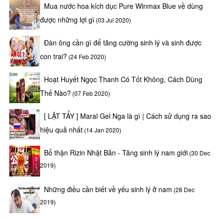
Mua nước hoa kích dục Pure Winmax Blue về dùng
được những lợi gì
(03 Jul 2020)
Đàn ông cần gì để tăng cường sinh lý và sinh được
con trai?
(24 Feb 2020)
Hoạt Huyết Ngọc Thanh Có Tốt Không, Cách Dùng
Thế Nào?
(07 Feb 2020)
[ LẬT TẨY ] Maral Gel Nga là gì | Cách sử dụng ra sao
hiệu quả nhất
(14 Jan 2020)
Bổ thận Rizin Nhật Bản - Tăng sinh lý nam giới
(30 Dec
2019)
Những điều cần biết về yếu sinh lý ở nam
(28 Dec
2019)