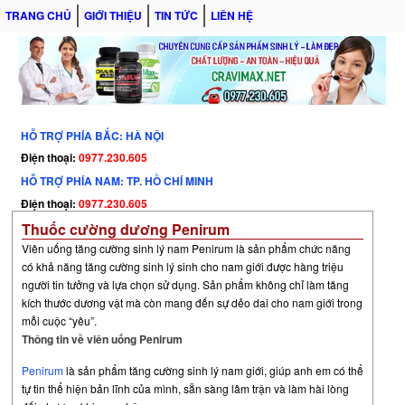
TRANG CHỦ
GIỚI THIỆU
TIN TỨC
LIÊN HỆ
HỖ TRỢ PHÍA BẮC: HÀ NỘI
Điện thoại:
0977.230.605
HỖ TRỢ PHÍA NAM: TP. HỒ CHÍ MINH
Điện thoại:
0977.230.605
Thuốc cường dương Penirum
Viên uống tăng cường sinh lý nam Penirum là sản phẩm chức năng
có khả năng tăng cường sinh lý sinh cho nam giới được hàng triệu
người tin tưởng và lựa chọn sử dụng. Sản phẩm không chỉ làm tăng
kích thước dương vật mà còn mang đến sự dẻo dai cho nam giới trong
mỗi cuộc “yêu”.
Thông tin về viên uống Penirum
Penirum
là sản phẩm tăng cường sinh lý nam giới, giúp anh em có thể
tự tin thể hiện bản lĩnh của mình, sẵn sàng lâm trận và làm hài lòng