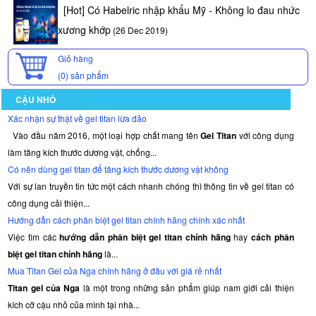
[Hot] Có Habelric nhập khẩu Mỹ - Không lo đau nhức
xương khớp
(26 Dec 2019)
Giỏ hàng
(0)
sản phẩm
CẬU NHỎ
Xác nhận sự thật về gel titan lừa đảo
Vào đầu năm 2016, một loại hợp chất mang tên
Gel Titan
với công dụng
làm tăng kích thước dương vật, chống...
Có nên dùng gel titan để tăng kích thước dương vật không
Với sự lan truyền tin tức một cách nhanh chóng thì thông tin về gel titan có
công dụng cải thiện...
Hướng dẫn cách phân biệt gel titan chính hãng chính xác nhất
Việc tìm các
hướng dẫn phân biệt gel titan chính hãng
hay
cách phân
biệt gel titan chính hãng
là...
Mua Titan Gel của Nga chính hãng ở đâu với giá rẻ nhất
Titan gel của Nga
là một trong những sản phẩm giúp nam giới cải thiện
kích cỡ cậu nhỏ của mình tại nhà...