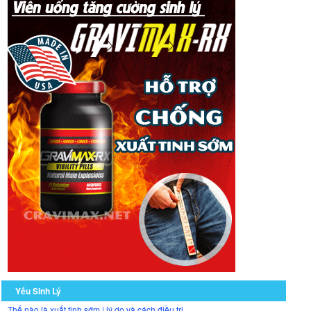
Yếu Sinh Lý
Thế nào là xuất tinh sớm | lý do và cách điều trị