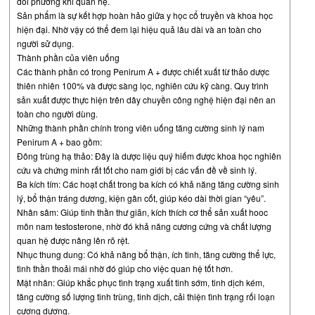
đối phương khi quan hệ.
Sản phẩm là sự kết hợp hoàn hảo giữa y học cổ truyền và khoa học
hiện đại. Nhờ vậy có thể đem lại hiệu quả lâu dài và an toàn cho
người sử dụng.
Thành phần của viên uống
Các thành phần có trong Penirum A + được chiết xuất từ thảo dược
thiên nhiên 100% và được sàng lọc, nghiên cứu kỹ càng. Quy trình
sản xuất được thực hiện trên dây chuyền công nghệ hiện đại nên an
toàn cho người dùng.
Những thành phần chính trong viên uống tăng cường sinh lý nam
Penirum A + bao gồm:
Đông trùng hạ thảo: Đây là dược liệu quý hiếm được khoa học nghiên
cứu và chứng minh rất tốt cho nam giới bị các vấn đề về sinh lý.
Ba kích tím: Các hoạt chất trong ba kích có khả năng tăng cường sinh
lý, bổ thận tráng dương, kiện gân cốt, giúp kéo dài thời gian “yêu”.
Nhân sâm: Giúp tinh thần thư giãn, kích thích cơ thể sản xuất hooc
môn nam testosterone, nhờ đó khả năng cương cứng và chất lượng
quan hệ được nâng lên rõ rệt.
Nhục thung dung: Có khả năng bổ thận, ích tinh, tăng cường thể lực,
tinh thần thoải mái nhờ đó giúp cho việc quan hệ tốt hơn.
Mật nhân: Giúp khắc phục tình trạng xuất tinh sớm, tinh dịch kém,
tăng cường số lượng tinh trùng, tinh dịch, cải thiện tình trạng rối loạn
cương dương.