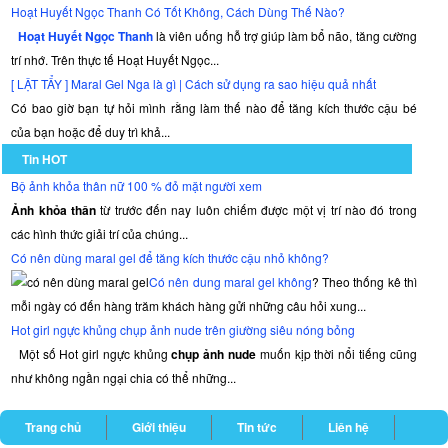
Hoạt Huyết Ngọc Thanh Có Tốt Không, Cách Dùng Thế Nào?
Hoạt Huyết Ngọc Thanh
là viên uống hỗ trợ giúp làm bổ não, tăng cường
trí nhớ. Trên thực tế Hoạt Huyết Ngọc...
[ LẬT TẨY ] Maral Gel Nga là gì | Cách sử dụng ra sao hiệu quả nhất
Có bao giờ bạn tự hỏi mình rằng làm thế nào để tăng kích thước cậu bé
của bạn hoặc để duy trì khả...
Tin HOT
Bộ ảnh khỏa thân nữ 100 % đỏ mặt người xem
Ảnh khỏa thân
từ trước đến nay luôn chiếm được một vị trí nào đó trong
các hình thức giải trí của chúng...
Có nên dùng maral gel để tăng kích thước cậu nhỏ không?
Có nên dung maral gel không
? Theo thống kê thì
mỗi ngày có đến hàng trăm khách hàng gửi những câu hỏi xung...
Hot girl ngực khủng chụp ảnh nude trên giường siêu nóng bỏng
Một số Hot girl ngực khủng
chụp ảnh nude
muốn kịp thời nổi tiếng cũng
như không ngần ngại chia có thể những...
Trang chủ
Giới thiệu
Tin tức
Liên hệ