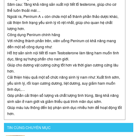
Sâm cau: Tăng khả năng sản xuất nội tiết tố testerone, giúp cho cơ
thể luôn thoải mái…
Ngoài ra, Penirum A + còn chứa một số thành phần thảo dược khác,
cải thiện tình trạng yếu sinh lý rõ rệt nhất, giúp cho quan hệ chất
lượng hơn.
Công dụng Penirum chính hãng
Với những thành phần trên, viên uống Penirum có khả năng mang
đến một số công dụng như:
Hỗ trợ sản sinh nội tiết tố nam Testosterone làm tăng ham muốn tình
dục, tăng sự hưng phấn cho nam giới.
Giúp cho dương vật cương cứng tốt hơn và thời gian cương cứng lâu
hơn.
Cải thiện hiệu quả một số chức năng sinh lý nam như: Xuất tinh sớm,
yếu sinh lý, rối loạn cương dương, liệt dương, suy giảm ham muốn
tình dục,…
Góp phần cải thiện số lượng và chất lượng tinh trùng, tăng khả năng
sinh sản ở nam giới và giảm thiểu quá trình mãn dục sớm.
Giúp máu lưu thông đến bộ phận sinh dục nhiều hơn để hoạt động tốt
hơn.
TIN CÙNG CHUYÊN MỤC