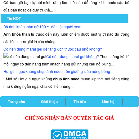
Có bao giờ bạn tự hỏi mình rằng làm thế nào để tăng kích thước cậu bé
của bạn hoặc để duy trì khả...
Tin HOT
Bộ ảnh khỏa thân nữ 100 % đỏ mặt người xem
Ảnh khỏa thân
từ trước đến nay luôn chiếm được một vị trí nào đó trong
các hình thức giải trí của chúng...
Có nên dùng maral gel để tăng kích thước cậu nhỏ không?
Có nên dung maral gel không
? Theo thống kê thì
mỗi ngày có đến hàng trăm khách hàng gửi những câu hỏi xung...
Hot girl ngực khủng chụp ảnh nude trên giường siêu nóng bỏng
Một số Hot girl ngực khủng
chụp ảnh nude
muốn kịp thời nổi tiếng cũng
như không ngần ngại chia có thể những...
Trang chủ
Giới thiệu
Tin tức
Liên hệ
CHỨNG NHẬN BẢN QUYỀN TÁC GIẢ