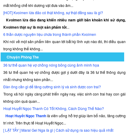
mất khống chế khi dương vật đưa vào âm...
[HOT] Kvoimen lừa đảo có thật không, sự thật đằng sau là gì?
Kvoimen lừa đảo đang khiến nhiều nam giới băn khoăn khi sử dụng,
Kvoimen thật sự là một sản phẩm tốt
...
6 thần dược nguyên liệu chứa trong thành phần Kvoimen
Khi nói về một sản phẩm liên quan tới bất kỳ lĩnh vực nào đó, thì điều quan
trọng không thể không...
Chuyện Phòng The
36 tư thế quan hệ vợ chồng nóng bỏng cùng ảnh minh họa
36 tư thế quan hệ vợ chồng được gợi ý dưới đây là 36 tư thế thông dụng
nhất nhưng không kém phần...
Đàn ông cần gì để tăng cường sinh lý và sinh được con trai?
Trong xã hội ngày càng phát triển ngày nay, việc sinh con trai hay con gái
không còn quá quan...
Hoạt Huyết Ngọc Thanh Có Tốt Không, Cách Dùng Thế Nào?
Hoạt Huyết Ngọc Thanh
là viên uống hỗ trợ giúp làm bổ não, tăng cường
trí nhớ. Trên thực tế Hoạt Huyết Ngọc...
[ LẬT TẨY ] Maral Gel Nga là gì | Cách sử dụng ra sao hiệu quả nhất