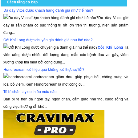
Cách tăng cơ bắp
Dạ dày Vitos được khách hàng đánh giá như thế nào?
Dạ dày Vitos giờ
đây là sản phẩm có sức thống trị rất lớn trên thị trường, hiện sản phẩm
đang...
Cốt Khí Long được chuyên gia đánh giá như thế nào?
Cốt Khí Long
là
viên uống được nhiều đối tượng đang mắc các bệnh đau vai gáy, viêm
xương khớp tìm mua bởi công dụng...
Hondrocream có hiệu quả không, có thực sự tốt?
Hondrocream giảm đau, giúp phục hồi, chống sưng và
loại bỏ viêm. Kem Hondrocream là một công cụ...
Tê bì chân tay do thiếu máu não
Bạn bị tê trên da ngón tay, ngón chân, cảm giác như thô, cuộc sống và
công việc thường rất khó...