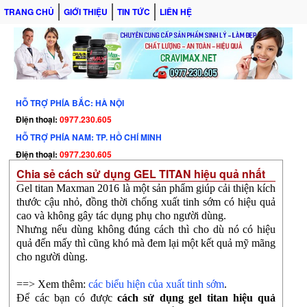
TRANG CHỦ
GIỚI THIỆU
TIN TỨC
LIÊN HỆ
HỖ TRỢ PHÍA BẮC: HÀ NỘI
Điện thoại:
0977.230.605
HỖ TRỢ PHÍA NAM: TP. HỒ CHÍ MINH
Điện thoại:
0977.230.605
Chia sẻ cách sử dụng GEL TITAN hiệu quả nhất
Gel titan Maxman 2016 là một sản phẩm giúp cải thiện kích
thước cậu nhỏ, đồng thời chống xuất tinh sớm có hiệu quả
cao và không gây tác dụng phụ cho người dùng.
Nhưng nếu dùng không đúng cách thì cho dù nó có hiệu
quả đến mấy thì cũng khó mà đem lại một kết quả mỹ mãng
cho người dùng.
==> Xem thêm:
các biểu hiện của xuất tinh sớm
.
Để các bạn có được
cách sử dụng gel titan hiệu quả