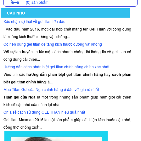
(0)
sản phẩm
CẬU NHỎ
Xác nhận sự thật về gel titan lừa đảo
Vào đầu năm 2016, một loại hợp chất mang tên
Gel Titan
với công dụng
làm tăng kích thước dương vật, chống...
Có nên dùng gel titan để tăng kích thước dương vật không
Với sự lan truyền tin tức một cách nhanh chóng thì thông tin về gel titan có
công dụng cải thiện...
Hướng dẫn cách phân biệt gel titan chính hãng chính xác nhất
Việc tìm các
hướng dẫn phân biệt gel titan chính hãng
hay
cách phân
biệt gel titan chính hãng
là...
Mua Titan Gel của Nga chính hãng ở đâu với giá rẻ nhất
Titan gel của Nga
là một trong những sản phẩm giúp nam giới cải thiện
kích cỡ cậu nhỏ của mình tại nhà...
Chia sẻ cách sử dụng GEL TITAN hiệu quả nhất
Gel titan Maxman 2016 là một sản phẩm giúp cải thiện kích thước cậu nhỏ,
đồng thời chống xuất...