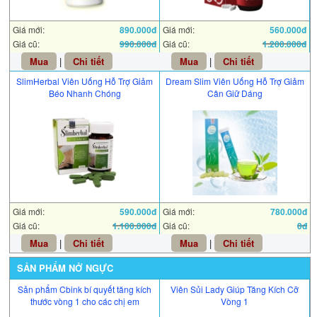
Giá mới:
890.000đ
Giá mới:
560.000đ
Giá cũ:
990.000đ
Giá cũ:
1.200.000đ
Mua
|
Chi tiết
Mua
|
Chi tiết
SlimHerbal Viên Uống Hỗ Trợ Giảm
Dream Slim Viên Uống Hỗ Trợ Giảm
Béo Nhanh Chóng
Cân Giữ Dáng
Giá mới:
590.000đ
Giá mới:
780.000đ
Giá cũ:
1.100.000đ
Giá cũ:
0đ
Mua
|
Chi tiết
Mua
|
Chi tiết
SẢN PHẨM NỞ NGỰC
Sản phẩm Cbink bí quyết tăng kích
Viên Sủi Lady Giúp Tăng Kích Cỡ
thước vòng 1 cho các chị em
Vòng 1