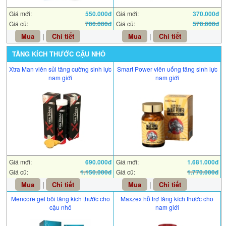
Giá mới:
550.000đ
Giá mới:
370.000đ
Giá cũ:
700.000đ
Giá cũ:
570.000đ
Mua
|
Chi tiết
Mua
|
Chi tiết
TĂNG KÍCH THƯỚC CẬU NHỎ
Xtra Man viên sủi tăng cường sinh lực
Smart Power viên uống tăng sinh lực
nam giới
nam giới
Giá mới:
690.000đ
Giá mới:
1.681.000đ
Giá cũ:
1.150.000đ
Giá cũ:
1.770.000đ
Mua
|
Chi tiết
Mua
|
Chi tiết
Mencore gel bôi tăng kích thước cho
Maxzex hỗ trợ tăng kích thước cho
cậu nhỏ
nam giới