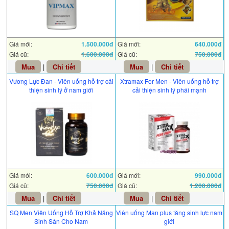
Giá mới:
1.500.000đ
Giá mới:
640.000đ
Giá cũ:
1.600.000đ
Giá cũ:
750.000đ
Mua
|
Chi tiết
Mua
|
Chi tiết
Vương Lực Đan - Viên uống hỗ trợ cải
Xtramax For Men - Viên uống hỗ trợ
thiện sinh lý ở nam giới
cải thiện sinh lý phái mạnh
Giá mới:
600.000đ
Giá mới:
990.000đ
Giá cũ:
750.000đ
Giá cũ:
1.200.000đ
Mua
|
Chi tiết
Mua
|
Chi tiết
SQ Men Viên Uống Hỗ Trợ Khả Năng
Viên uống Man plus tăng sinh lực nam
Sinh Sản Cho Nam
giới