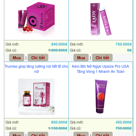
Giá mới:
840.000đ
Giá mới:
750.000đ
Giá cũ:
1.000.000đ
Giá cũ:
0đ
Mua
|
Chi tiết
Mua
|
Chi tiết
Trumiso giúp tăng cường nội tiết tố cho
Kem Bôi Nở Ngực Upsize Pro USA
nữ
Tăng Vòng 1 Nhanh An Toàn
Giá mới:
850.000đ
Giá mới:
450.000đ
Giá cũ:
1.150.000đ
Giá cũ:
750.000đ
Mua
|
Chi tiết
Mua
|
Chi tiết