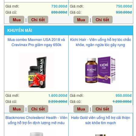
Giá mới:
730.000đ
Giá mới:
750.000đ
Giá cũ:
830.000đ
Giá cũ:
950.000đ
Mua
|
Chi tiết
Mua
|
Chi tiết
KHUYẾN MÃI
Mua combo Maxman USA 2018 và
Kichi Hair - Viên uống hỗ trợ tóc chắc
Cravimax Pro giảm ngay 650k
khỏe, ngăn ngừa tóc gãy rụng
Giá mới:
1.600.000đ
Giá mới:
950.000đ
Giá cũ:
2.250.000đ
Giá cũ:
1.200.000đ
Mua
|
Chi tiết
Mua
|
Chi tiết
Blackmores Cholesterol Health - Viên
Hato Gold viên uống hỗ trợ cải thiện
uống hỗ trợ ổn định lượng mỡ máu
sức khỏe tim mạch