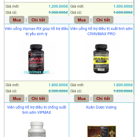
Giá mới:
1.200.000đ
Giá mới:
1.500.000đ
Giá cũ:
1.500.000đ
Giá cũ:
1.600.000đ
Mua
|
Chi tiết
Mua
|
Chi tiết
Viên uống Vipmax-RX giúp hỗ trợ điều
Viên uống hỗ trợ điều trị xuất tinh sớm
trị yếu sinh lý
CRAVIMAX PRO
Giá mới:
1.800.000đ
Giá mới:
1.600.000đ
Giá cũ:
2.500.000đ
Giá cũ:
1.950.000đ
Mua
|
Chi tiết
Mua
|
Chi tiết
Viên uống hỗ trợ điều trị chống xuất
Xuân Dược Vương
tinh sớm VIPMAX