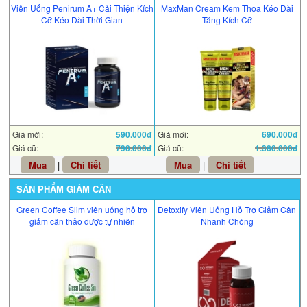
Viên Uống Penirum A+ Cải Thiện Kích
MaxMan Cream Kem Thoa Kéo Dài
Cỡ Kéo Dài Thời Gian
Tăng Kích Cỡ
Giá mới:
590.000đ
Giá mới:
690.000đ
Giá cũ:
790.000đ
Giá cũ:
1.380.000đ
Mua
|
Chi tiết
Mua
|
Chi tiết
SẢN PHẨM GIẢM CÂN
Green Coffee Slim viên uống hỗ trợ
Detoxify Viên Uống Hỗ Trợ Giảm Cân
giảm cân thảo dược tự nhiên
Nhanh Chóng