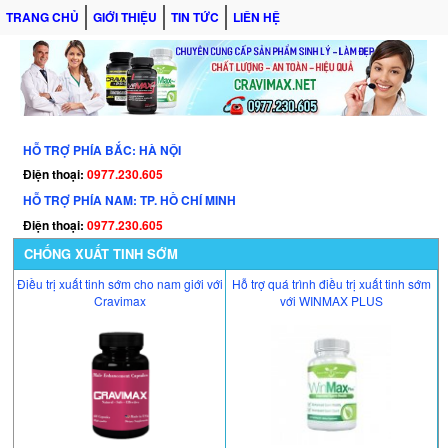
TRANG CHỦ
GIỚI THIỆU
TIN TỨC
LIÊN HỆ
HỖ TRỢ PHÍA BẮC: HÀ NỘI
Điện thoại:
0977.230.605
HỖ TRỢ PHÍA NAM: TP. HỒ CHÍ MINH
Điện thoại:
0977.230.605
CHỐNG XUẤT TINH SỚM
Điều trị xuất tinh sớm cho nam giới với
Hỗ trợ quá trình điều trị xuất tinh sớm
Cravimax
với WINMAX PLUS