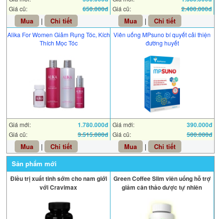
Giá cũ:
650.000đ
Giá cũ:
2.400.000đ
Mua
|
Chi tiết
Mua
|
Chi tiết
Alika For Women Giảm Rụng Tóc, Kích
Viên uống MPsuno bí quyết cải thiện
Thích Mọc Tóc
đường huyết
Giá mới:
1.780.000đ
Giá mới:
390.000đ
Giá cũ:
3.515.000đ
Giá cũ:
500.000đ
Mua
|
Chi tiết
Mua
|
Chi tiết
Sản phẩm mới
Điều trị xuất tinh sớm cho nam giới
Green Coffee Slim viên uống hỗ trợ
với Cravimax
giảm cân thảo dược tự nhiên