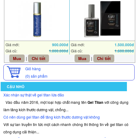
Giá mới:
900.000đ
Giá mới:
1.500.000đ
Giá cũ:
1.000.000đ
Giá cũ:
1.600.000đ
Mua
|
Chi tiết
Mua
|
Chi tiết
Giỏ hàng
(0)
sản phẩm
CẬU NHỎ
Xác nhận sự thật về gel titan lừa đảo
Vào đầu năm 2016, một loại hợp chất mang tên
Gel Titan
với công dụng
làm tăng kích thước dương vật, chống...
Có nên dùng gel titan để tăng kích thước dương vật không
Với sự lan truyền tin tức một cách nhanh chóng thì thông tin về gel titan có
công dụng cải thiện...