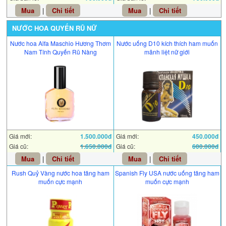
Mua
|
Chi tiết
Mua
|
Chi tiết
NƯỚC HOA QUYẾN RŨ NỮ
Nước hoa Alfa Maschio Hương Thơm
Nước uống D10 kích thích ham muốn
Nam Tính Quyến Rũ Nàng
mãnh liệt nữ giới
Giá mới:
1.500.000đ
Giá mới:
450.000đ
Giá cũ:
1.650.000đ
Giá cũ:
600.000đ
Mua
|
Chi tiết
Mua
|
Chi tiết
Rush Quỷ Vàng nước hoa tăng ham
Spanish Fly USA nước uống tăng ham
muốn cực mạnh
muốn cực mạnh