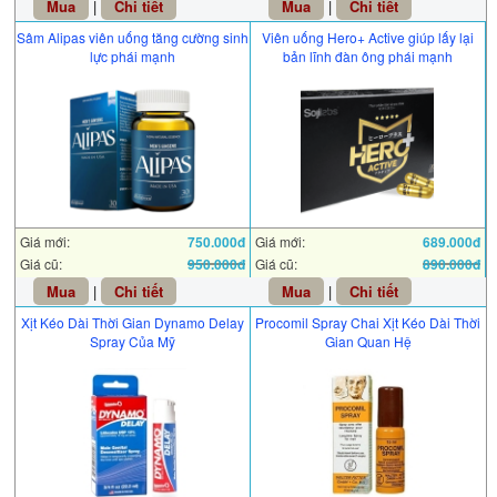
Mua
|
Chi tiết
Mua
|
Chi tiết
Sâm Alipas viên uống tăng cường sinh
Viên uống Hero+ Active giúp lấy lại
lực phái mạnh
bản lĩnh đàn ông phái mạnh
Giá mới:
750.000đ
Giá mới:
689.000đ
Giá cũ:
950.000đ
Giá cũ:
890.000đ
Mua
|
Chi tiết
Mua
|
Chi tiết
Xịt Kéo Dài Thời Gian Dynamo Delay
Procomil Spray Chai Xịt Kéo Dài Thời
Spray Của Mỹ
Gian Quan Hệ