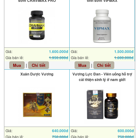
sớm CRAVIMAX PRO
tinh sớm VIPMAX
Giá:
1.600.000đ
Giá:
1.500.000đ
Gía bán lẻ:
1.950.000đ
Gía bán lẻ:
1.600.000đ
Mua
|
Chi tiết
Mua
|
Chi tiết
Xuân Dược Vương
Vương Lực Đan - Viên uống hỗ trợ
cải thiện sinh lý ở nam giới
Giá:
640.000đ
Giá:
600.000đ
Gía bán lẻ:
750.000đ
Gía bán lẻ:
750.000đ