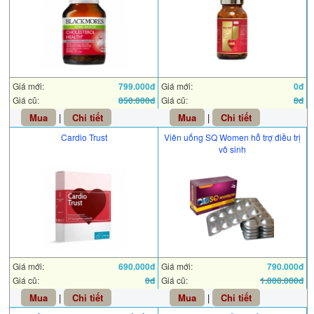
Giá mới:
799.000đ
Giá mới:
0đ
Giá cũ:
850.000đ
Giá cũ:
0đ
Mua
|
Chi tiết
Mua
|
Chi tiết
Cardio Trust
Viên uống SQ Women hỗ trợ điều trị
vô sinh
Giá mới:
690.000đ
Giá mới:
790.000đ
Giá cũ:
0đ
Giá cũ:
1.000.000đ
Mua
|
Chi tiết
Mua
|
Chi tiết