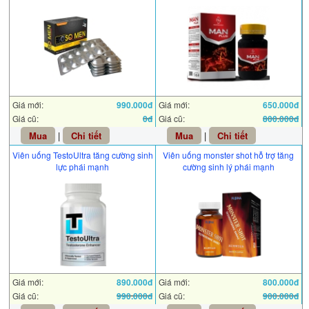
Giá mới:
990.000đ
Giá mới:
650.000đ
Giá cũ:
0đ
Giá cũ:
800.000đ
Mua
|
Chi tiết
Mua
|
Chi tiết
Viên uống TestoUltra tăng cường sinh
Viên uống monster shot hỗ trợ tăng
lực phái mạnh
cường sinh lý phái mạnh
Giá mới:
890.000đ
Giá mới:
800.000đ
Giá cũ:
990.000đ
Giá cũ:
900.000đ