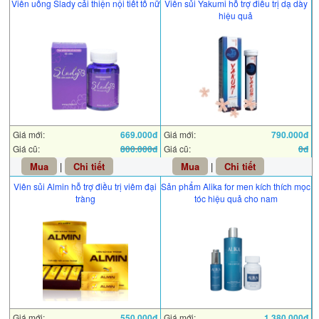
Viên uống Slady cải thiện nội tiết tố nữ
Viên sủi Yakumi hỗ trợ điều trị dạ dày
hiệu quả
Giá mới:
669.000đ
Giá mới:
790.000đ
Giá cũ:
800.000đ
Giá cũ:
0đ
Mua
|
Chi tiết
Mua
|
Chi tiết
Viên sủi Almin hỗ trợ điều trị viêm đại
Sản phẩm Alika for men kích thích mọc
tràng
tóc hiệu quả cho nam
Giá mới:
550.000đ
Giá mới:
1.380.000đ