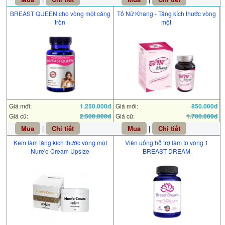
BREAST QUEEN cho vòng một căng
Tố Nữ Khang - Tăng kích thước vòng
tròn
một
Giá mới:
1.250.000đ
Giá mới:
850.000đ
Giá cũ:
2.500.000đ
Giá cũ:
1.700.000đ
Mua
|
Chi tiết
Mua
|
Chi tiết
Kem làm tăng kích thước vòng một
Viên uống hỗ trợ làm to vòng 1
Nure'o Cream Upsize
BREAST DREAM