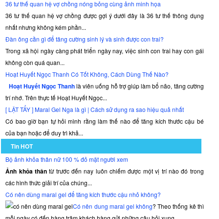
36 tư thế quan hệ vợ chồng nóng bỏng cùng ảnh minh họa
36 tư thế quan hệ vợ chồng được gợi ý dưới đây là 36 tư thế thông dụng
nhất nhưng không kém phần...
Đàn ông cần gì để tăng cường sinh lý và sinh được con trai?
Trong xã hội ngày càng phát triển ngày nay, việc sinh con trai hay con gái
không còn quá quan...
Hoạt Huyết Ngọc Thanh Có Tốt Không, Cách Dùng Thế Nào?
Hoạt Huyết Ngọc Thanh
là viên uống hỗ trợ giúp làm bổ não, tăng cường
trí nhớ. Trên thực tế Hoạt Huyết Ngọc...
[ LẬT TẨY ] Maral Gel Nga là gì | Cách sử dụng ra sao hiệu quả nhất
Có bao giờ bạn tự hỏi mình rằng làm thế nào để tăng kích thước cậu bé
của bạn hoặc để duy trì khả...
Tin HOT
Bộ ảnh khỏa thân nữ 100 % đỏ mặt người xem
Ảnh khỏa thân
từ trước đến nay luôn chiếm được một vị trí nào đó trong
các hình thức giải trí của chúng...
Có nên dùng maral gel để tăng kích thước cậu nhỏ không?
Có nên dung maral gel không
? Theo thống kê thì
mỗi ngày có đến hàng trăm khách hàng gửi những câu hỏi xung...