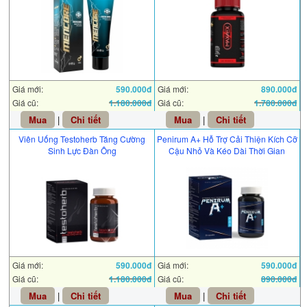
Giá mới:
590.000đ
Giá mới:
890.000đ
Giá cũ:
1.180.000đ
Giá cũ:
1.780.000đ
Mua
|
Chi tiết
Mua
|
Chi tiết
Viên Uống Testoherb Tăng Cường
Penirum A+ Hỗ Trợ Cải Thiện Kích Cỡ
Sinh Lực Đàn Ông
Cậu Nhỏ Và Kéo Dài Thời Gian
Giá mới:
590.000đ
Giá mới:
590.000đ
Giá cũ:
1.180.000đ
Giá cũ:
890.000đ
Mua
|
Chi tiết
Mua
|
Chi tiết