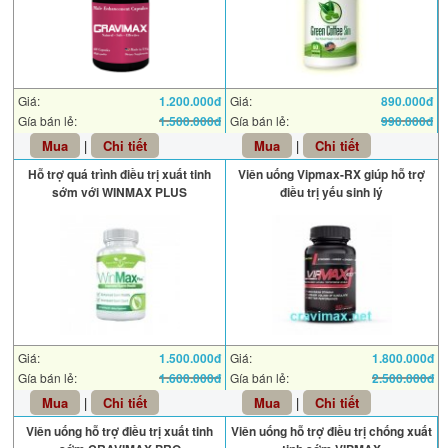
Giá:
1.200.000đ
Giá:
890.000đ
Gía bán lẻ:
1.500.000đ
Gía bán lẻ:
990.000đ
Mua
|
Chi tiết
Mua
|
Chi tiết
Hỗ trợ quá trình điều trị xuất tinh
Viên uống Vipmax-RX giúp hỗ trợ
sớm với WINMAX PLUS
điều trị yếu sinh lý
Giá:
1.500.000đ
Giá:
1.800.000đ
Gía bán lẻ:
1.600.000đ
Gía bán lẻ:
2.500.000đ
Mua
|
Chi tiết
Mua
|
Chi tiết
Viên uống hỗ trợ điều trị xuất tinh
Viên uống hỗ trợ điều trị chống xuất