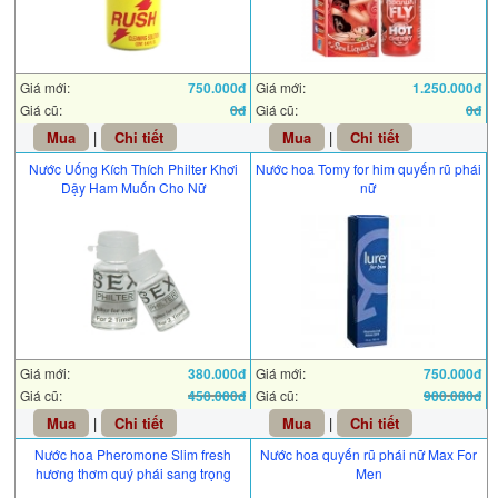
Giá mới:
750.000đ
Giá mới:
1.250.000đ
Giá cũ:
0đ
Giá cũ:
0đ
Mua
|
Chi tiết
Mua
|
Chi tiết
Nước Uống Kích Thích Philter Khơi
Nước hoa Tomy for him quyến rũ phái
Dậy Ham Muốn Cho Nữ
nữ
Giá mới:
380.000đ
Giá mới:
750.000đ
Giá cũ:
450.000đ
Giá cũ:
900.000đ
Mua
|
Chi tiết
Mua
|
Chi tiết
Nước hoa Pheromone Slim fresh
Nước hoa quyến rũ phái nữ Max For
hương thơm quý phái sang trọng
Men