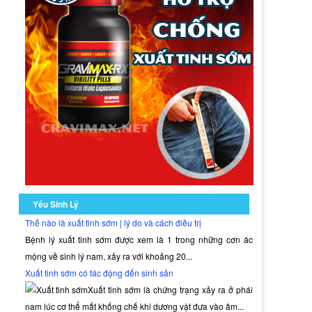
Yếu Sinh Lý
Thế nào là xuất tinh sớm | lý do và cách điều trị
Bệnh lý xuất tinh sớm được xem là 1 trong những cơn ác
mộng về sinh lý nam, xảy ra với khoảng 20...
Xuất tinh sớm có tác động đến sinh sản
Xuất tinh sớm là chứng trạng xảy ra ở phái
nam lúc cơ thể mất khống chế khi dương vật đưa vào âm...