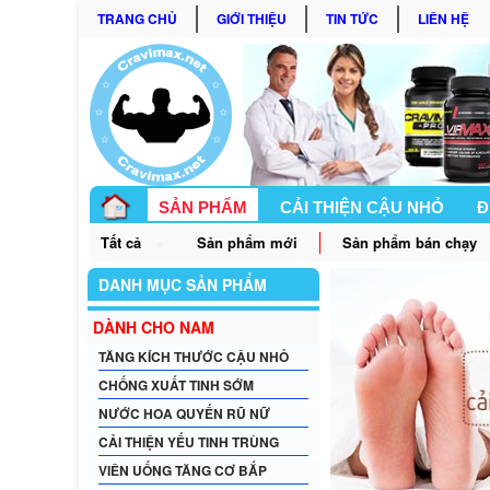
TRANG CHỦ
GIỚI THIỆU
TIN TỨC
LIÊN HỆ
SẢN PHẨM
CẢI THIỆN CẬU NHỎ
Đ
Tất cả
Sản phẩm mới
Sản phẩm bán chạy
»
GÓC BẠN NỮ
DANH MỤC SẢN PHẨM
DÀNH CHO NAM
TĂNG KÍCH THƯỚC CẬU NHỎ
CHỐNG XUẤT TINH SỚM
NƯỚC HOA QUYẾN RŨ NỮ
CẢI THIỆN YẾU TINH TRÙNG
VIÊN UỐNG TĂNG CƠ BẮP