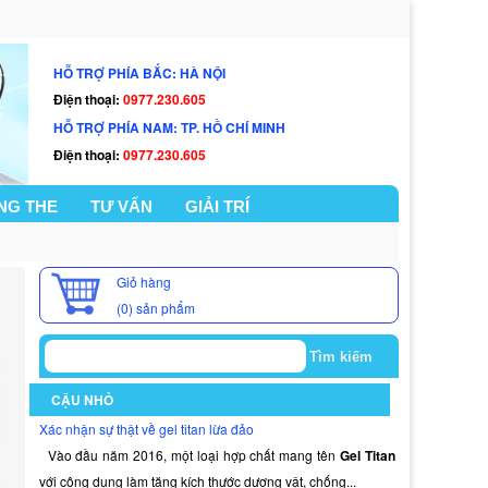
HỖ TRỢ PHÍA BẮC: HÀ NỘI
Điện thoại:
0977.230.605
HỖ TRỢ PHÍA NAM: TP. HỒ CHÍ MINH
Điện thoại:
0977.230.605
NG THE
TƯ VẤN
GIẢI TRÍ
Giỏ hàng
(0)
sản phẩm
CẬU NHỎ
Xác nhận sự thật về gel titan lừa đảo
Vào đầu năm 2016, một loại hợp chất mang tên
Gel Titan
với công dụng làm tăng kích thước dương vật, chống...