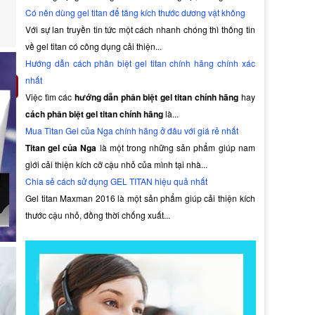
Có nên dùng gel titan để tăng kích thước dương vật không
Với sự lan truyền tin tức một cách nhanh chóng thì thông tin
về gel titan có công dụng cải thiện...
Hướng dẫn cách phân biệt gel titan chính hãng chính xác
nhất
g
Việc tìm các
hướng dẫn phân biệt gel titan chính hãng
hay
cách phân biệt gel titan chính hãng
là...
Mua Titan Gel của Nga chính hãng ở đâu với giá rẻ nhất
Titan gel của Nga
là một trong những sản phẩm giúp nam
giới cải thiện kích cỡ cậu nhỏ của mình tại nhà...
Chia sẻ cách sử dụng GEL TITAN hiệu quả nhất
Gel titan Maxman 2016 là một sản phẩm giúp cải thiện kích
thước cậu nhỏ, đồng thời chống xuất...