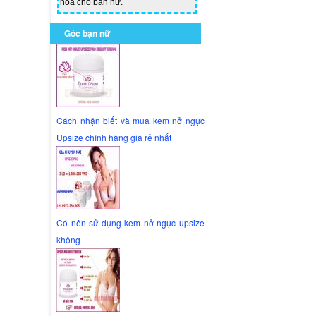
hoa cho bạn nữ.
Góc bạn nữ
Cách nhận biết và mua kem nở ngực
Upsize chính hãng giá rẻ nhất
Có nên sử dụng kem nở ngực upsize
không