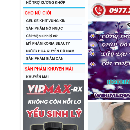
HỖ TRỢ XƯƠNG KHỚP
CHO NỮ GIỚI
GEL SE KHÍT VÙNG KÍN
SẢN PHẨM NỞ NGỰC
Cải thiện sinh lý nữ
MỸ PHẨM KORIA BEAUTY
NƯỚC HOA QUYẾN RŨ NAM
SẢN PHẨM GIẢM CÂN
SẢN PHẨM KHUYẾN MÃI
KHUYẾN MÃI