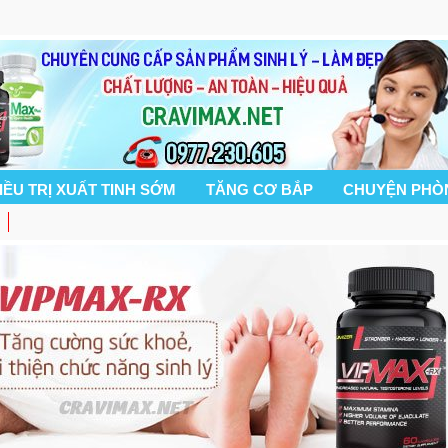
IỀU TRỊ XUẤT TINH SỚM
TĂNG CƠ BẮP
CHUYỆN PHÒ