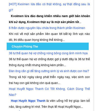
[HOT] Kvoimen lừa đảo có thật không, sự thật đằng sau là
gì?
Kvoimen lừa đảo đang khiến nhiều nam giới băn khoăn
khi sử dụng, Kvoimen thật sự là một sản phẩm tốt
...
6 thần dược nguyên liệu chứa trong thành phần Kvoimen
Khi nói về một sản phẩm liên quan tới bất kỳ lĩnh vực nào
đó, thì điều quan trọng không thể không...
Chuyện Phòng The
36 tư thế quan hệ vợ chồng nóng bỏng cùng ảnh minh họa
36 tư thế quan hệ vợ chồng được gợi ý dưới đây là 36 tư thế
thông dụng nhất nhưng không kém phần...
Đàn ông cần gì để tăng cường sinh lý và sinh được con trai?
Trong xã hội ngày càng phát triển ngày nay, việc sinh con
trai hay con gái không còn quá quan...
Hoạt Huyết Ngọc Thanh Có Tốt Không, Cách Dùng Thế
Nào?
Hoạt Huyết Ngọc Thanh
là viên uống hỗ trợ giúp làm bổ
não, tăng cường trí nhớ. Trên thực tế Hoạt Huyết Ngọc...