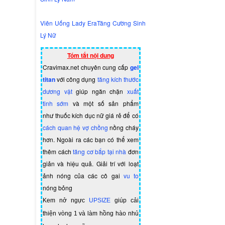
Viên Uống Lady EraTăng Cường Sinh
Lý Nữ
Tóm tắt nội dung
Cravimax.net chuyên cung cấp
gel
titan
với công dụng
tăng kích thước
dương vật
giúp ngăn chặn
xuất
tinh sớm
và một số sản phẩm
như
thuốc kích dục nữ giá rẻ
để có
cách quan hệ vợ chồng
nồng cháy
hơn. Ngoài ra các bạn có thể xem
thêm cách
tăng cơ bắp tại nhà
đơn
giản và hiệu quả. Giải trí với loạt
ảnh nóng của các cô gai
vu to
nóng bỏng
Kem nở ngực
UPSIZE
giúp cải
thiện vòng 1 và làm hồng hào nhủ