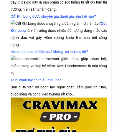
dày Vitos giờ đây là sản phẩm có sức thống trị rất lớn trên thị
trường, hiện sản phẩm đang...
Cốt Khí Long được chuyên gia đánh giá như thế nào?
Cốt
Khí Long
là viên uống được nhiều đối tượng đang mắc các
bệnh đau vai gáy, viêm xương khớp tìm mua bởi công
dụng...
Hondrocream có hiệu quả không, có thực sự tốt?
Hondrocream giảm đau, giúp phục hồi,
chống sưng và loại bỏ viêm. Kem Hondrocream là một công
cụ...
Tê bì chân tay do thiếu máu não
Bạn bị tê trên da ngón tay, ngón chân, cảm giác như thô,
cuộc sống và công việc thường rất khó...