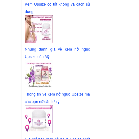
Kem Upsize có tốt không và cách sử
dụng
Những đánh giá về kem nở ngực
Upsize của Mỹ
Thông tin về kem nở ngực Upsize mà
các bạn nữ cần lưu ý
Địa chỉ bán kem nở ngực Upsize chất