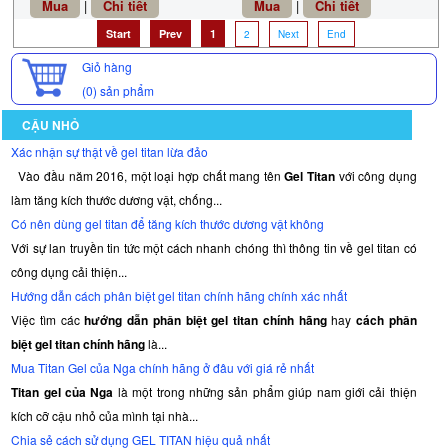
Mua
|
Chi tiết
Mua
|
Chi tiết
Start
Prev
1
2
Next
End
Giỏ hàng
(0)
sản phẩm
CẬU NHỎ
Xác nhận sự thật về gel titan lừa đảo
Vào đầu năm 2016, một loại hợp chất mang tên
Gel Titan
với công dụng
làm tăng kích thước dương vật, chống...
Có nên dùng gel titan để tăng kích thước dương vật không
Với sự lan truyền tin tức một cách nhanh chóng thì thông tin về gel titan có
công dụng cải thiện...
Hướng dẫn cách phân biệt gel titan chính hãng chính xác nhất
Việc tìm các
hướng dẫn phân biệt gel titan chính hãng
hay
cách phân
biệt gel titan chính hãng
là...
Mua Titan Gel của Nga chính hãng ở đâu với giá rẻ nhất
Titan gel của Nga
là một trong những sản phẩm giúp nam giới cải thiện
kích cỡ cậu nhỏ của mình tại nhà...
Chia sẻ cách sử dụng GEL TITAN hiệu quả nhất