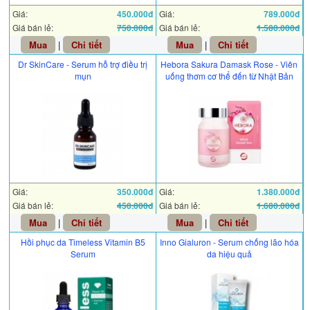
Giá:
450.000đ
Giá:
789.000đ
Giá bán lẻ:
750.000đ
Giá bán lẻ:
1.580.000đ
Mua
|
Chi tiết
Mua
|
Chi tiết
Dr SkinCare - Serum hỗ trợ điều trị
Hebora Sakura Damask Rose - Viên
mụn
uống thơm cơ thể đến từ Nhật Bản
Giá:
350.000đ
Giá:
1.380.000đ
Giá bán lẻ:
450.000đ
Giá bán lẻ:
1.680.000đ
Mua
|
Chi tiết
Mua
|
Chi tiết
Hồi phục da Timeless Vitamin B5
Inno Gialuron - Serum chống lão hóa
Serum
da hiệu quả