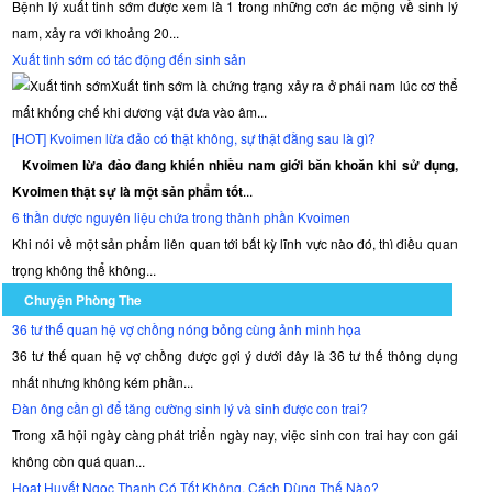
Bệnh lý xuất tinh sớm được xem là 1 trong những cơn ác mộng về sinh lý
nam, xảy ra với khoảng 20...
Xuất tinh sớm có tác động đến sinh sản
Xuất tinh sớm là chứng trạng xảy ra ở phái nam lúc cơ thể
mất khống chế khi dương vật đưa vào âm...
[HOT] Kvoimen lừa đảo có thật không, sự thật đằng sau là gì?
Kvoimen lừa đảo đang khiến nhiều nam giới băn khoăn khi sử dụng,
Kvoimen thật sự là một sản phẩm tốt
...
6 thần dược nguyên liệu chứa trong thành phần Kvoimen
Khi nói về một sản phẩm liên quan tới bất kỳ lĩnh vực nào đó, thì điều quan
trọng không thể không...
Chuyện Phòng The
36 tư thế quan hệ vợ chồng nóng bỏng cùng ảnh minh họa
36 tư thế quan hệ vợ chồng được gợi ý dưới đây là 36 tư thế thông dụng
nhất nhưng không kém phần...
Đàn ông cần gì để tăng cường sinh lý và sinh được con trai?
Trong xã hội ngày càng phát triển ngày nay, việc sinh con trai hay con gái
không còn quá quan...
Hoạt Huyết Ngọc Thanh Có Tốt Không, Cách Dùng Thế Nào?