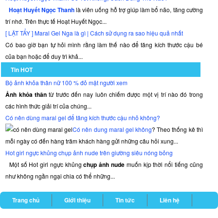
Hoạt Huyết Ngọc Thanh
là viên uống hỗ trợ giúp làm bổ não, tăng cường
trí nhớ. Trên thực tế Hoạt Huyết Ngọc...
[ LẬT TẨY ] Maral Gel Nga là gì | Cách sử dụng ra sao hiệu quả nhất
Có bao giờ bạn tự hỏi mình rằng làm thế nào để tăng kích thước cậu bé
của bạn hoặc để duy trì khả...
Tin HOT
Bộ ảnh khỏa thân nữ 100 % đỏ mặt người xem
Ảnh khỏa thân
từ trước đến nay luôn chiếm được một vị trí nào đó trong
các hình thức giải trí của chúng...
Có nên dùng maral gel để tăng kích thước cậu nhỏ không?
Có nên dung maral gel không
? Theo thống kê thì
mỗi ngày có đến hàng trăm khách hàng gửi những câu hỏi xung...
Hot girl ngực khủng chụp ảnh nude trên giường siêu nóng bỏng
Một số Hot girl ngực khủng
chụp ảnh nude
muốn kịp thời nổi tiếng cũng
như không ngần ngại chia có thể những...
Trang chủ
Giới thiệu
Tin tức
Liên hệ