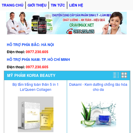
TRANG CHỦ
GIỚI THIỆU
TIN TỨC
LIÊN HỆ
HỖ TRỢ PHÍA BẮC: HÀ NỘI
Điện thoại:
0977.230.605
HỖ TRỢ PHÍA NAM: TP. HỒ CHÍ MINH
Điện thoại:
0977.230.605
MỸ PHẨM KORIA BEAUTY
Bộ tắm trắng toàn thân 5 in 1
Dakami - Kem dưỡng chống lão hóa
La'Queen Collagen
cho da