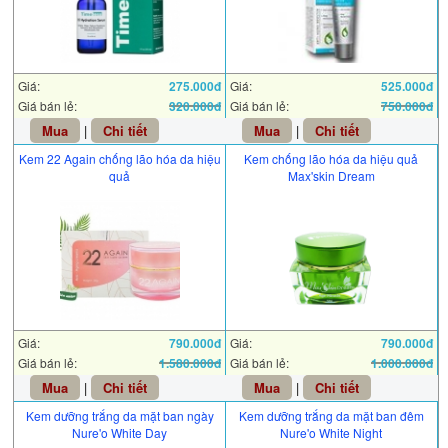
Giá:
275.000đ
Giá:
525.000đ
Giá bán lẻ:
320.000đ
Giá bán lẻ:
750.000đ
Mua
|
Chi tiết
Mua
|
Chi tiết
Kem 22 Again chống lão hóa da hiệu
Kem chống lão hóa da hiệu quả
quả
Max'skin Dream
Giá:
790.000đ
Giá:
790.000đ
Giá bán lẻ:
1.580.000đ
Giá bán lẻ:
1.000.000đ
Mua
|
Chi tiết
Mua
|
Chi tiết
Kem dưỡng trắng da mặt ban ngày
Kem dưỡng trắng da mặt ban đêm
Nure'o White Day
Nure'o White Night