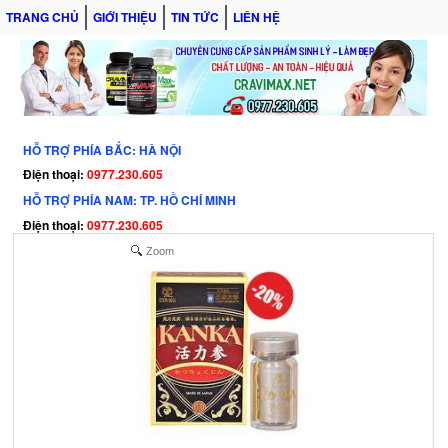
TRANG CHỦ
GIỚI THIỆU
TIN TỨC
LIÊN HỆ
HỖ TRỢ PHÍA BẮC: HÀ NỘI
Điện thoại:
0977.230.605
HỖ TRỢ PHÍA NAM: TP. HỒ CHÍ MINH
Điện thoại:
0977.230.605
Zoom