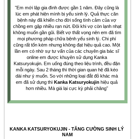
"Em mới lập gia đình được gần 1 năm. Đây cũng là 
lúc em phát hiện mình bị yếu sinh lý. Quả thực căn 
bệnh này đã khiến cho đời sống tình cảm của vợ 
chồng em gặp nhiều rạn nứt. Đôi khi vợ còn lạnh nhạt 
không muốn gần gũi. Biết vợ thất vọng nên em đã tìm 
mọi phương pháp chữa bệnh yếu sinh lý. Chi phí 
cũng rất tốn kém nhưng không đạt hiệu quả cao. Một 
lần em có nhờ sự tư vấn của các chuyên gia bác sĩ 
online em được khuyên sử dụng Kanka 
Katsuryokujin. Em uống đúng theo liệu trình, đều đặn 
mỗi ngày. Sau 2 tháng thì thời gian quan hệ đã kéo 
dài như ý muốn. So với những loại đắt đỏ khác mà 
em đã sử dụng thì 
Kanka Katsuryokujin
 hiệu quả 
hơn nhiều. Mà giá lại cực kỳ phải chăng" 
KANKA KATSURYOKUJIN - TĂNG CƯỜNG SINH LÝ 
NAM