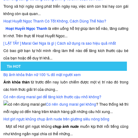
Trong xã hội ngày càng phát triển ngày nay, việc sinh con trai hay con gái
không còn quá quan...
Hoạt Huyết Ngọc Thanh Có Tốt Không, Cách Dùng Thế Nào?
Hoạt Huyết Ngọc Thanh
là viên uống hỗ trợ giúp làm bổ não, tăng cường
trí nhớ. Trên thực tế Hoạt Huyết Ngọc...
[ LẬT TẨY ] Maral Gel Nga là gì | Cách sử dụng ra sao hiệu quả nhất
Có bao giờ bạn tự hỏi mình rằng làm thế nào để tăng kích thước cậu bé
của bạn hoặc để duy trì khả...
Tin HOT
Bộ ảnh khỏa thân nữ 100 % đỏ mặt người xem
Ảnh khỏa thân
từ trước đến nay luôn chiếm được một vị trí nào đó trong
các hình thức giải trí của chúng...
Có nên dùng maral gel để tăng kích thước cậu nhỏ không?
Có nên dung maral gel không
? Theo thống kê thì
mỗi ngày có đến hàng trăm khách hàng gửi những câu hỏi xung...
Hot girl ngực khủng chụp ảnh nude trên giường siêu nóng bỏng
Một số Hot girl ngực khủng
chụp ảnh nude
muốn kịp thời nổi tiếng cũng
như không ngần ngại chia có thể những...