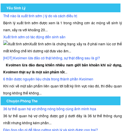
Yếu Sinh Lý
Thế nào là xuất tinh sớm | lý do và cách điều trị
Bệnh lý xuất tinh sớm được xem là 1 trong những cơn ác mộng về sinh lý
nam, xảy ra với khoảng 20...
Xuất tinh sớm có tác động đến sinh sản
Xuất tinh sớm là chứng trạng xảy ra ở phái nam lúc cơ thể
mất khống chế khi dương vật đưa vào âm...
[HOT] Kvoimen lừa đảo có thật không, sự thật đằng sau là gì?
Kvoimen lừa đảo đang khiến nhiều nam giới băn khoăn khi sử dụng,
Kvoimen thật sự là một sản phẩm tốt
...
6 thần dược nguyên liệu chứa trong thành phần Kvoimen
Khi nói về một sản phẩm liên quan tới bất kỳ lĩnh vực nào đó, thì điều quan
trọng không thể không...
Chuyện Phòng The
36 tư thế quan hệ vợ chồng nóng bỏng cùng ảnh minh họa
36 tư thế quan hệ vợ chồng được gợi ý dưới đây là 36 tư thế thông dụng
nhất nhưng không kém phần...
Đàn ông cần gì để tăng cường sinh lý và sinh được con trai?