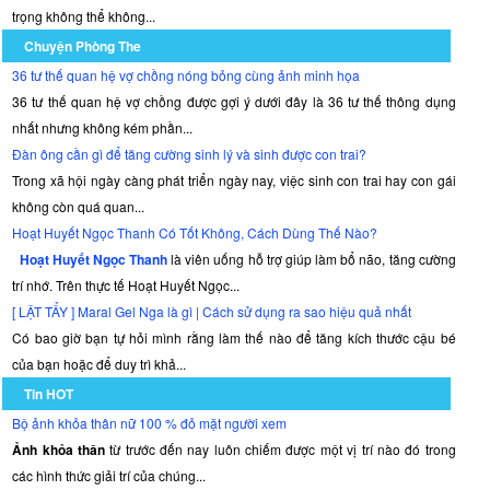
trọng không thể không...
Chuyện Phòng The
36 tư thế quan hệ vợ chồng nóng bỏng cùng ảnh minh họa
36 tư thế quan hệ vợ chồng được gợi ý dưới đây là 36 tư thế thông dụng
nhất nhưng không kém phần...
Đàn ông cần gì để tăng cường sinh lý và sinh được con trai?
Trong xã hội ngày càng phát triển ngày nay, việc sinh con trai hay con gái
không còn quá quan...
Hoạt Huyết Ngọc Thanh Có Tốt Không, Cách Dùng Thế Nào?
Hoạt Huyết Ngọc Thanh
là viên uống hỗ trợ giúp làm bổ não, tăng cường
trí nhớ. Trên thực tế Hoạt Huyết Ngọc...
[ LẬT TẨY ] Maral Gel Nga là gì | Cách sử dụng ra sao hiệu quả nhất
Có bao giờ bạn tự hỏi mình rằng làm thế nào để tăng kích thước cậu bé
của bạn hoặc để duy trì khả...
Tin HOT
Bộ ảnh khỏa thân nữ 100 % đỏ mặt người xem
Ảnh khỏa thân
từ trước đến nay luôn chiếm được một vị trí nào đó trong
các hình thức giải trí của chúng...