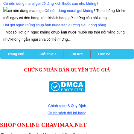
Có nên dùng maral gel để tăng kích thước cậu nhỏ không?
Có nên dung maral gel không
? Theo thống kê thì
mỗi ngày có đến hàng trăm khách hàng gửi những câu hỏi xung...
Hot girl ngực khủng chụp ảnh nude trên giường siêu nóng bỏng
Một số Hot girl ngực khủng
chụp ảnh nude
muốn kịp thời nổi tiếng cũng
như không ngần ngại chia có thể những...
Trang chủ
Giới thiệu
Tin tức
Liên hệ
CHỨNG NHẬN BẢN QUYỀN TÁC GIẢ
Chính sách & Quy Định
Chính sách đổi trả hàng
SHOP ONLINE CRAVIMAX.NET