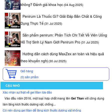
không? Đánh giá khoa học
(04 Aug 2025)
Penirum Là Thuốc Gì? Giải Đáp Bản Chất & Công
Dụng Thực Tế
(31 Jul 2025)
Sản phẩm penirum: Phân Tích Chi Tiết Về Viên Uống
Hỗ Trợ Sinh Lý Nam Giới Penirum Pro
(31 Jul 2025)
Hướng dẫn cách dùng MaxZex an toàn và hiệu quả
theo khuyến nghị
(30 Jul 2025)
Giỏ hàng
(0)
sản phẩm
CẬU NHỎ
Xác nhận sự thật về gel titan lừa đảo
Vào đầu năm 2016, một loại hợp chất mang tên
Gel Titan
với công dụng
làm tăng kích thước dương vật, chống...
Có nên dùng gel titan để tăng kích thước dương vật không