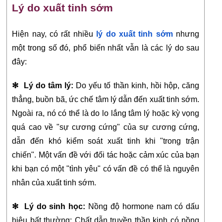
Lý do xuất tinh sớm
Hiện nay, có rất nhiều 
lý do xuất tinh sớm
 nhưng 
một trong số đó, phổ biến nhất vẫn là các lý do sau 
đây:
✻  Lý do tâm lý:
 Do yếu tố thần kinh, hồi hộp, căng 
thẳng, buồn bã, ức chế tâm lý dẫn đến xuất tinh sớm. 
Ngoài ra, nó có thể là do lo lắng tâm lý hoặc kỳ vọng 
quá cao về "sự cương cứng" của sự cương cứng, 
dẫn đến khó kiểm soát xuất tinh khi "trong trận 
chiến". Một vấn đề với đối tác hoặc cảm xúc của bạn 
khi bạn có một "tình yêu" có vấn đề có thể là nguyên 
nhân của xuất tinh sớm.
✻  Lý do sinh học:
 Nồng độ hormone nam có dấu 
hiệu bất thường; Chất dẫn truyền thần kinh có nồng 