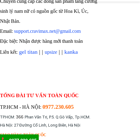
Chuyên cung cấp các dòng sản phẩm tăng cường
sinh lý nam nữ có nguồn gốc từ Hoa Kì, Úc,
Nhật Bản.
Email:
support.cravimax.net@gmail.com
Đặc biệt: Nhận được hàng mới thanh toán
gel titan
| |
| |
kanka
Liên kết:
upsize
TỔNG ĐÀI TƯ VẤN TOÀN QUỐC
0977.230.605
TP.HCM - HÀ NỘI:
366
TP.HCM:
Phan Văn Trị, P.5. Q.Gò Vấp, Tp.HCM.
Hà Nội: 27 Đường Cổ Linh, Long Biên, Hà Nội
GIAO HÀNG TOÀN QUỐC