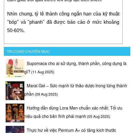
Nhìn chung, tỷ lệ thành công ngắn hạn của kỹ thuật 
"bóp" và "phanh" đã được báo cáo ở mức khoảng 
50-60%.
TIN CÙNG CHUYÊN MỤC
Supomaca cho ai sử dụng, thành phần, công dụng là
gì?
(11 Aug 2025)
Maral Gel – Sức mạnh từ thảo dược trong từng thành
phần
(09 Aug 2025)
Hướng dẫn dùng Lora Men chuẩn xác nhất: Tối ưu
hiệu quả cho bản lĩnh phái mạnh
(05 Aug 2025)
Thực hư về việc Penirum A+ có tăng kích thước