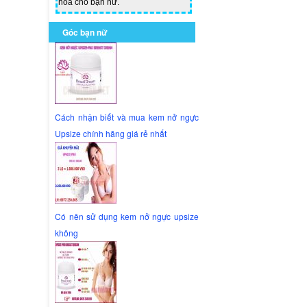
hoa cho bạn nữ.
Góc bạn nữ
Cách nhận biết và mua kem nở ngực
Upsize chính hãng giá rẻ nhất
Có nên sử dụng kem nở ngực upsize
không