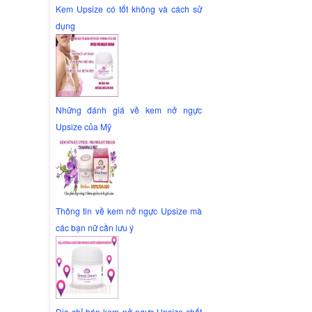
Kem Upsize có tốt không và cách sử
dụng
Những đánh giá về kem nở ngực
Upsize của Mỹ
Thông tin về kem nở ngực Upsize mà
các bạn nữ cần lưu ý
Địa chỉ bán kem nở ngực Upsize chất