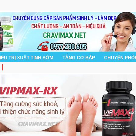
IỀU TRỊ XUẤT TINH SỚM
TĂNG CƠ BẮP
CHUYỆN PHÒ