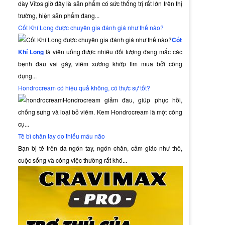
dày Vitos giờ đây là sản phẩm có sức thống trị rất lớn trên thị
trường, hiện sản phẩm đang...
Cốt Khí Long được chuyên gia đánh giá như thế nào?
Cốt
Khí Long
là viên uống được nhiều đối tượng đang mắc các
bệnh đau vai gáy, viêm xương khớp tìm mua bởi công
dụng...
Hondrocream có hiệu quả không, có thực sự tốt?
Hondrocream giảm đau, giúp phục hồi,
chống sưng và loại bỏ viêm. Kem Hondrocream là một công
cụ...
Tê bì chân tay do thiếu máu não
Bạn bị tê trên da ngón tay, ngón chân, cảm giác như thô,
cuộc sống và công việc thường rất khó...