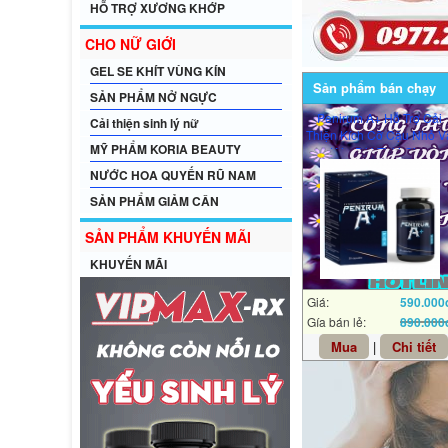
HỖ TRỢ XƯƠNG KHỚP
CHO NỮ GIỚI
GEL SE KHÍT VÙNG KÍN
Sản phẩm bán chạy
SẢN PHẨM NỞ NGỰC
Penirum A+ Hỗ Trợ Cải
Cải thiện sinh lý nữ
Thiện Kích Cỡ Cậu Nhỏ V
MỸ PHẨM KORIA BEAUTY
Kéo Dài Thời Gian
NƯỚC HOA QUYẾN RŨ NAM
SẢN PHẨM GIẢM CÂN
SẢN PHẨM KHUYẾN MÃI
KHUYẾN MÃI
Giá:
590.000
Gía bán lẻ:
890.000
Mua
|
Chi tiết