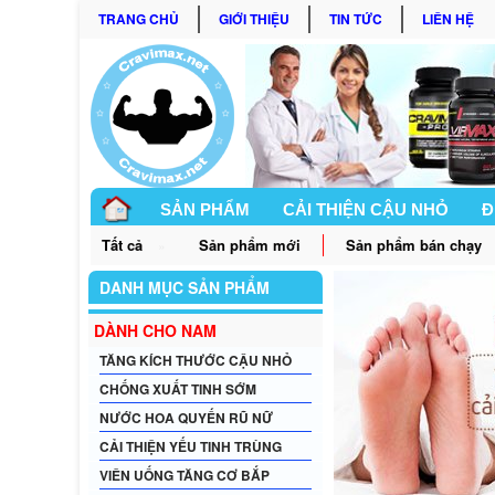
TRANG CHỦ
GIỚI THIỆU
TIN TỨC
LIÊN HỆ
SẢN PHẨM
CẢI THIỆN CẬU NHỎ
Đ
Tất cả
Sản phẩm mới
Sản phẩm bán chạy
»
GÓC BẠN NỮ
DANH MỤC SẢN PHẨM
DÀNH CHO NAM
TĂNG KÍCH THƯỚC CẬU NHỎ
CHỐNG XUẤT TINH SỚM
NƯỚC HOA QUYẾN RŨ NỮ
CẢI THIỆN YẾU TINH TRÙNG
VIÊN UỐNG TĂNG CƠ BẮP