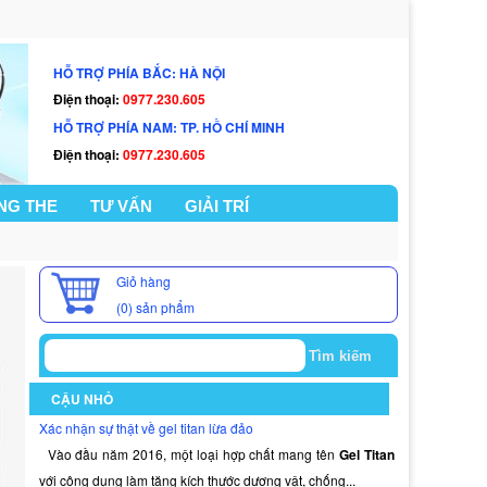
HỖ TRỢ PHÍA BẮC: HÀ NỘI
Điện thoại:
0977.230.605
HỖ TRỢ PHÍA NAM: TP. HỒ CHÍ MINH
Điện thoại:
0977.230.605
NG THE
TƯ VẤN
GIẢI TRÍ
Giỏ hàng
(0)
sản phẩm
CẬU NHỎ
Xác nhận sự thật về gel titan lừa đảo
Vào đầu năm 2016, một loại hợp chất mang tên
Gel Titan
với công dụng làm tăng kích thước dương vật, chống...