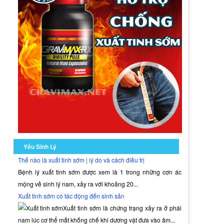
Yếu Sinh Lý
Thế nào là xuất tinh sớm | lý do và cách điều trị
Bệnh lý xuất tinh sớm được xem là 1 trong những cơn ác
mộng về sinh lý nam, xảy ra với khoảng 20...
Xuất tinh sớm có tác động đến sinh sản
Xuất tinh sớm là chứng trạng xảy ra ở phái
nam lúc cơ thể mất khống chế khi dương vật đưa vào âm...