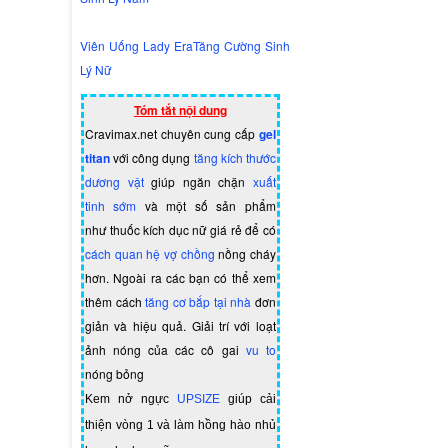
Viên Uống Lady EraTăng Cường Sinh
Lý Nữ
Tóm tắt nội dung
Cravimax.net chuyên cung cấp
gel
titan
với công dụng
tăng kích thước
dương vật
giúp ngăn chặn
xuất
tinh sớm
và một số sản phẩm
như
thuốc kích dục nữ giá rẻ
để có
cách quan hệ vợ chồng
nồng cháy
hơn. Ngoài ra các bạn có thể xem
thêm cách
tăng cơ bắp tại nhà
đơn
giản và hiệu quả. Giải trí với loạt
ảnh nóng của các cô gai
vu to
nóng bỏng
Kem nở ngực
UPSIZE
giúp cải
thiện vòng 1 và làm hồng hào nhủ