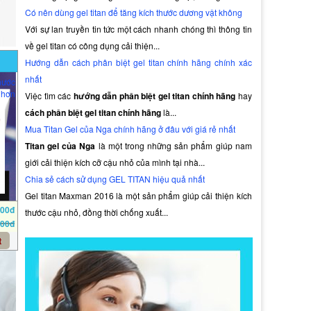
Có nên dùng gel titan để tăng kích thước dương vật không
Với sự lan truyền tin tức một cách nhanh chóng thì thông tin
về gel titan có công dụng cải thiện...
Hướng dẫn cách phân biệt gel titan chính hãng chính xác
nhất
hước
 hơn
Việc tìm các
hướng dẫn phân biệt gel titan chính hãng
hay
cách phân biệt gel titan chính hãng
là...
Mua Titan Gel của Nga chính hãng ở đâu với giá rẻ nhất
Titan gel của Nga
là một trong những sản phẩm giúp nam
giới cải thiện kích cỡ cậu nhỏ của mình tại nhà...
Chia sẻ cách sử dụng GEL TITAN hiệu quả nhất
Gel titan Maxman 2016 là một sản phẩm giúp cải thiện kích
000đ
thước cậu nhỏ, đồng thời chống xuất...
000đ
t