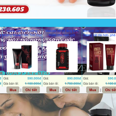
Maral Gel Tận Hưởng
Maxzex hỗ trợ tăng kích
Menlust Gel tăng kích t
à
Những Khoái Cảm Tình Dục
thước cho nam giới
dương vật dài hơn, phê
đ
Giá:
590.000đ
Giá:
890.000đ
Giá:
590.
đ
Gía bán lẻ:
1.180.000đ
Gía bán lẻ:
1.780.000đ
Gía bán lẻ:
1.180.
Mua
|
Chi tiết
Mua
|
Chi tiết
Mua
|
Chi tiế