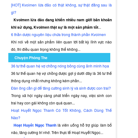
[HOT] Kvoimen lừa đảo có thật không, sự thật đằng sau là
gì?
Kvoimen lừa đảo đang khiến nhiều nam giới băn khoăn
khi sử dụng, Kvoimen thật sự là một sản phẩm tốt
...
6 thần dược nguyên liệu chứa trong thành phần Kvoimen
Khi nói về một sản phẩm liên quan tới bất kỳ lĩnh vực nào
đó, thì điều quan trọng không thể không...
Chuyện Phòng The
36 tư thế quan hệ vợ chồng nóng bỏng cùng ảnh minh họa
36 tư thế quan hệ vợ chồng được gợi ý dưới đây là 36 tư thế
thông dụng nhất nhưng không kém phần...
Đàn ông cần gì để tăng cường sinh lý và sinh được con trai?
Trong xã hội ngày càng phát triển ngày nay, việc sinh con
trai hay con gái không còn quá quan...
Hoạt Huyết Ngọc Thanh Có Tốt Không, Cách Dùng Thế
Nào?
Hoạt Huyết Ngọc Thanh
là viên uống hỗ trợ giúp làm bổ
não, tăng cường trí nhớ. Trên thực tế Hoạt Huyết Ngọc...