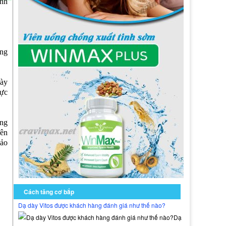
inh
ưng
này
gực
ững
nên
bảo
Cách tăng cơ bắp
Dạ dày Vitos được khách hàng đánh giá như thế nào?
Dạ