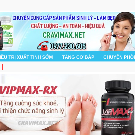
IỀU TRỊ XUẤT TINH SỚM
TĂNG CƠ BẮP
CHUYỆN PHÒ