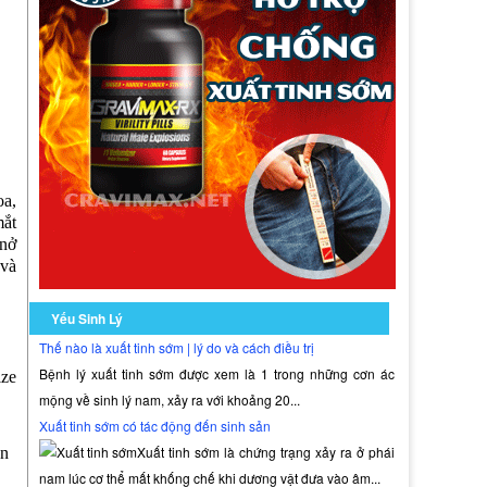
oa,
mắt
 nở
 và
Yếu Sinh Lý
Thế nào là xuất tinh sớm | lý do và cách điều trị
Bệnh lý xuất tinh sớm được xem là 1 trong những cơn ác
ze
mộng về sinh lý nam, xảy ra với khoảng 20...
Xuất tinh sớm có tác động đến sinh sản
Xuất tinh sớm là chứng trạng xảy ra ở phái
ần
nam lúc cơ thể mất khống chế khi dương vật đưa vào âm...