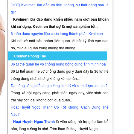
[HOT] Kvoimen lừa đảo có thật không, sự thật đằng sau là
gì?
Kvoimen lừa đảo đang khiến nhiều nam giới băn khoăn
khi sử dụng, Kvoimen thật sự là một sản phẩm tốt
...
6 thần dược nguyên liệu chứa trong thành phần Kvoimen
Khi nói về một sản phẩm liên quan tới bất kỳ lĩnh vực nào
đó, thì điều quan trọng không thể không...
Chuyện Phòng The
36 tư thế quan hệ vợ chồng nóng bỏng cùng ảnh minh họa
36 tư thế quan hệ vợ chồng được gợi ý dưới đây là 36 tư thế
thông dụng nhất nhưng không kém phần...
Đàn ông cần gì để tăng cường sinh lý và sinh được con trai?
Trong xã hội ngày càng phát triển ngày nay, việc sinh con
trai hay con gái không còn quá quan...
Hoạt Huyết Ngọc Thanh Có Tốt Không, Cách Dùng Thế
Nào?
Hoạt Huyết Ngọc Thanh
là viên uống hỗ trợ giúp làm bổ
não, tăng cường trí nhớ. Trên thực tế Hoạt Huyết Ngọc...