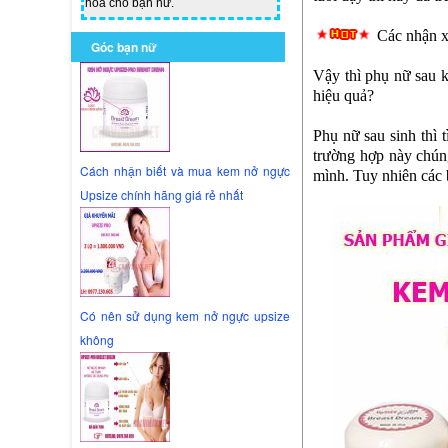
hoa cho bạn nữ.
Các nhận x
Góc bạn nữ
Vậy thì phụ nữ sau 
hiệu quả?
Phụ nữ sau sinh thì t
trường hợp này chúng
Cách nhận biết và mua kem nở ngực
mình. Tuy nhiên các 
Upsize chính hãng giá rẻ nhất
Có nên sử dụng kem nở ngực upsize
không