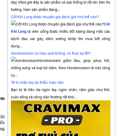
dày Vitos giờ đây là sản phẩm có sức thống trị rất lớn trên thị
trường, hiện sản phẩm đang...
Cốt Khí Long được chuyên gia đánh giá như thế nào?
Cốt
Khí Long
là viên uống được nhiều đối tượng đang mắc các
bệnh đau vai gáy, viêm xương khớp tìm mua bởi công
dụng...
Hondrocream có hiệu quả không, có thực sự tốt?
Hondrocream giảm đau, giúp phục hồi,
chống sưng và loại bỏ viêm. Kem Hondrocream là một công
cụ...
Tê bì chân tay do thiếu máu não
Bạn bị tê trên da ngón tay, ngón chân, cảm giác như thô,
cuộc sống và công việc thường rất khó...
em
khi
iển
ong