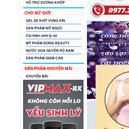
HỖ TRỢ XƯƠNG KHỚP
CHO NỮ GIỚI
GEL SE KHÍT VÙNG KÍN
Có nên sử dụng 
SẢN PHẨM NỞ NGỰC
upsize
Kem
là một t
Cải thiện sinh lý nữ
thước vòng một của 
MỸ PHẨM KORIA BEAUTY
nên dùng kem nở n
NƯỚC HOA QUYẾN RŨ NAM
sinh có được và một 
Xem thêm thông tin 
SẢN PHẨM GIẢM CÂN
SẢN PHẨM KHUYẾN MÃI
KHUYẾN MÃI