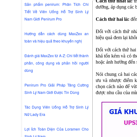
Cách thứ nhất là:
th
Sản phẩm penirum: Phân Tích Chi
dưỡng, áp dụng các b
Tiết Về Viên Uống Hỗ Trợ Sinh Lý
Nam Giới Penirum Pro
Cách thứ hai là:
đến
Đối với cách thứ nhấ
Hướng dẫn cách dùng MaxZex an
hiệu quả đem lại khô
toàn và hiệu quả theo khuyến nghị
Đối với cách thứ hai
Đánh giá MaxZex từ A-Z: Chi tiết thành
khá tốn kém và có t
hoặc ảnh hưởng đến s
phần, công dụng và phản hồi người
dùng
Nói chung cả hai cá
ưu và nhược điểm kh
Penirum Pro Giải Pháp Tăng Cường
chọn cách nào để vừ
Sinh Lý Nam Giới Được Tin Dùng
được nhu cầu của mì
Tác Dụng Viên Uống Hỗ Trợ Sinh Lý
Nữ Lady Era
Lợi Ích Toàn Diện Của Loramen Cho
Sinh Lý Nam