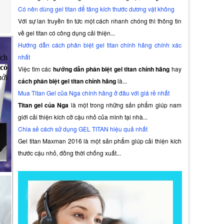
Có nên dùng gel titan để tăng kích thước dương vật không
Với sự lan truyền tin tức một cách nhanh chóng thì thông tin
về gel titan có công dụng cải thiện...
Hướng dẫn cách phân biệt gel titan chính hãng chính xác
nhất
ích
có
Việc tìm các
hướng dẫn phân biệt gel titan chính hãng
hay
mới
cách phân biệt gel titan chính hãng
là...
Mua Titan Gel của Nga chính hãng ở đâu với giá rẻ nhất
Titan gel của Nga
là một trong những sản phẩm giúp nam
giới cải thiện kích cỡ cậu nhỏ của mình tại nhà...
Chia sẻ cách sử dụng GEL TITAN hiệu quả nhất
Gel titan Maxman 2016 là một sản phẩm giúp cải thiện kích
thước cậu nhỏ, đồng thời chống xuất...