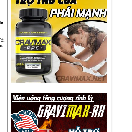
cho
Với
của