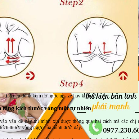
Có nên dùng kem nở ngực upsize hay không?
 tăng kích thước vòng một tự nhiên
 vào vấn đề này thì mình xin được thông qua hai cách mà các chị
 kích thước vòng ngực của mình dưới đây.