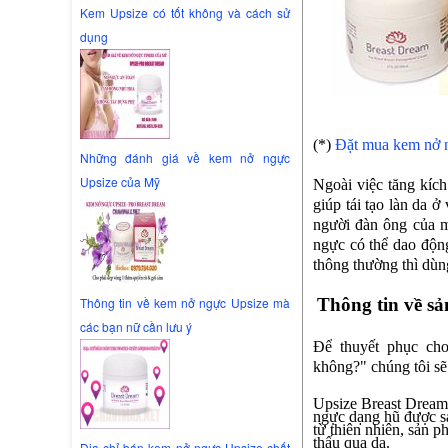
Kem Upsize có tốt không và cách sử
dụng
(*)
Đặt mua kem nở n
Những đánh giá về kem nở ngực
Upsize của Mỹ
Ngoài việc tăng kíc
giúp tái tạo làn da 
người đàn ông của m
ngực có thể dao động
thông thường thì dùn
Thông tin về kem nở ngực Upsize mà
Thông tin về
các bạn nữ cần lưu ý
Để thuyết phục c
không?"
chúng tôi s
Upsize Breast Dream 
ngực dạng hũ được s
từ thiên nhiên, sản 
thấu qua da.
Địa chỉ bán kem nở ngực Upsize chất