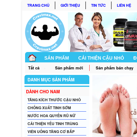
TRANG CHỦ
GIỚI THIỆU
TIN TỨC
LIÊN HỆ
SẢN PHẨM
CẢI THIỆN CẬU NHỎ
Đ
Tất cả
Sản phẩm mới
Sản phẩm bán chạy
»
GÓC BẠN NỮ
DANH MỤC SẢN PHẨM
DÀNH CHO NAM
TĂNG KÍCH THƯỚC CẬU NHỎ
CHỐNG XUẤT TINH SỚM
NƯỚC HOA QUYẾN RŨ NỮ
CẢI THIỆN YẾU TINH TRÙNG
VIÊN UỐNG TĂNG CƠ BẮP