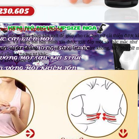
kem nở ngực upsize không
rong những giải pháp khá mới để giúp cho các bạn nữ cải thiện được k
mình. Và trong bài này mình xin được giải đáp một số thắc mắc như
gực upsize không,
có nên sử dụng kem upsize không, hay phụ nữ 
số câu hỏi tương tự khác.
về
kem upsize
tại đây.