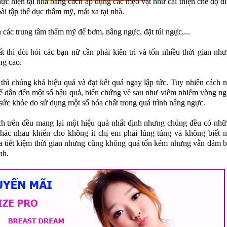
ực hiện tại nhà bằng cách áp dụng các mẹo vặt như cải thiện chế độ d
ài tập thể dục thẩm mỹ, mát xa tại nhà.
 các trung tâm thẩm mỹ để bơm, nâng ngực, đặt túi ngực,...
t thì đòi hỏi các bạn nữ cần phải kiên trì và tốn nhiều thời gian nh
ng cao.
 thì chúng khá hiệu quả và đạt kết quả ngay lập tức. Tuy nhiên cách 
hể dẫn đến một số hậu quả, biến chứng về sau như viêm nhiễm vòng n
ức khỏe do sử dụng một số hóa chất trong quá trình nâng ngực.
ch trên đều mang lại một hiệu quả nhất định nhưng chúng đều có nh
ác nhau khiến cho không ít chị em phải lúng túng và không biết 
a tiết kiệm thời gian nhưng cũng không quá tốn kém nhưng vẫn đảm 
nh.