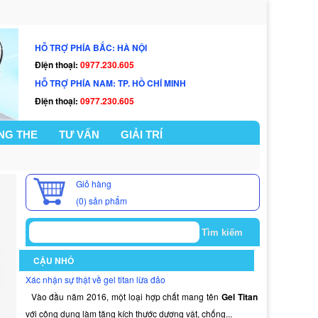
HỖ TRỢ PHÍA BẮC: HÀ NỘI
Điện thoại:
0977.230.605
HỖ TRỢ PHÍA NAM: TP. HỒ CHÍ MINH
Điện thoại:
0977.230.605
NG THE
TƯ VẤN
GIẢI TRÍ
Giỏ hàng
(0)
sản phẩm
CẬU NHỎ
Xác nhận sự thật về gel titan lừa đảo
Vào đầu năm 2016, một loại hợp chất mang tên
Gel Titan
với công dụng làm tăng kích thước dương vật, chống...