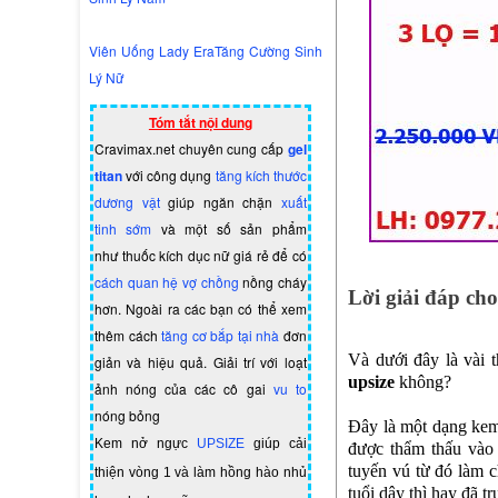
Viên Uống Lady EraTăng Cường Sinh
Lý Nữ
Tóm tắt nội dung
Cravimax.net chuyên cung cấp
gel
titan
với công dụng
tăng kích thước
dương vật
giúp ngăn chặn
xuất
tinh sớm
và một số sản phẩm
như
thuốc kích dục nữ giá rẻ
để có
cách quan hệ vợ chồng
nồng cháy
Lời giải đáp ch
hơn. Ngoài ra các bạn có thể xem
thêm cách
tăng cơ bắp tại nhà
đơn
Và dưới đây là vài 
giản và hiệu quả. Giải trí với loạt
upsize
không?
ảnh nóng của các cô gai
vu to
nóng bỏng
Đây là một dạng kem 
Kem nở ngực
UPSIZE
giúp cải
được thẩm thấu vào 
tuyến vú từ đó làm c
thiện vòng 1 và làm hồng hào nhủ
tuổi dậy thì hay đã t