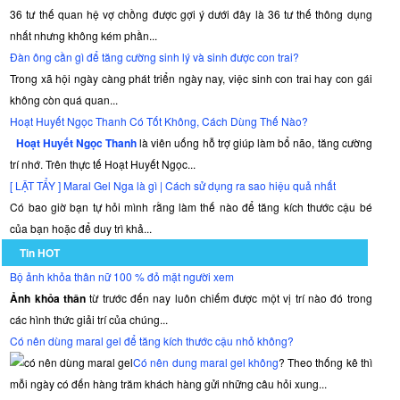
36 tư thế quan hệ vợ chồng được gợi ý dưới đây là 36 tư thế thông dụng
nhất nhưng không kém phần...
Đàn ông cần gì để tăng cường sinh lý và sinh được con trai?
Trong xã hội ngày càng phát triển ngày nay, việc sinh con trai hay con gái
không còn quá quan...
Hoạt Huyết Ngọc Thanh Có Tốt Không, Cách Dùng Thế Nào?
Hoạt Huyết Ngọc Thanh
là viên uống hỗ trợ giúp làm bổ não, tăng cường
trí nhớ. Trên thực tế Hoạt Huyết Ngọc...
[ LẬT TẨY ] Maral Gel Nga là gì | Cách sử dụng ra sao hiệu quả nhất
Có bao giờ bạn tự hỏi mình rằng làm thế nào để tăng kích thước cậu bé
của bạn hoặc để duy trì khả...
Tin HOT
Bộ ảnh khỏa thân nữ 100 % đỏ mặt người xem
Ảnh khỏa thân
từ trước đến nay luôn chiếm được một vị trí nào đó trong
các hình thức giải trí của chúng...
Có nên dùng maral gel để tăng kích thước cậu nhỏ không?
Có nên dung maral gel không
? Theo thống kê thì
mỗi ngày có đến hàng trăm khách hàng gửi những câu hỏi xung...