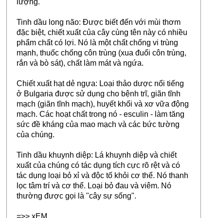
lượng.
Tinh dầu long não: Được biết đến với mùi thơm
đặc biệt, chiết xuất của cây cùng tên này có nhiều
phẩm chất có lợi. Nó là một chất chống vi trùng
mạnh, thuốc chống côn trùng (xua đuổi côn trùng,
rắn và bò sát), chất làm mát và ngứa.
Chiết xuất hạt dẻ ngựa: Loại thảo dược nổi tiếng
ở Bulgaria được sử dụng cho bệnh trĩ, giãn tĩnh
mạch (giãn tĩnh mạch), huyết khối và xơ vữa động
mạch. Các hoạt chất trong nó - esculin - làm tăng
sức đề kháng của mao mạch và các bức tường
của chúng.
Tinh dầu khuynh diệp: Lá khuynh diệp và chiết
xuất của chúng có tác dụng tích cực rõ rệt và có
tác dụng loại bỏ xỉ và độc tố khỏi cơ thể. Nó thanh
lọc tâm trí và cơ thể. Loại bỏ đau và viêm. Nó
thường được gọi là "cây sự sống".
=>> xEM