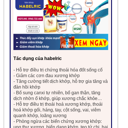
Tác dụng của habelric
- Hỗ trợ điều trị chứng thoái hóa đốt sống cổ
- Giảm các cơn đau xương khớp
- Tăng cường tiết dịch khớp, hỗ trợ gia tăng và
đàn hồi khớp
- Bổ sung canxi tự nhiên, bổ gan thận, tăng
dịch nhờn ổ khớp, giúp xương chắc khỏe…
- Hỗ trợ điều trị thoái hoá xương khớp, thoái
hoá khớp gối, háng, tay, cột sống, vai, viêm
quanh khớp, loãng xương
- Phòng ngừa các biến chứng xương khớp:
ung thư xương, biến dạng khớp, teo tứ chi, bại