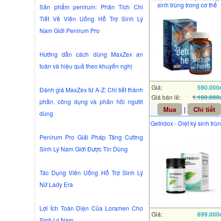
sinh trùng trong cơ thể
Sản phẩm penirum: Phân Tích Chi
Tiết Về Viên Uống Hỗ Trợ Sinh Lý
Nam Giới Penirum Pro
Hướng dẫn cách dùng MaxZex an
toàn và hiệu quả theo khuyến nghị
Giá:
590.000
Đánh giá MaxZex từ A-Z: Chi tiết thành
Giá bán lẻ:
1.180.000
phần, công dụng và phản hồi người
Mua
|
Chi tiết
dùng
Getridox - Diệt ký sinh trù
Penirum Pro Giải Pháp Tăng Cường
Sinh Lý Nam Giới Được Tin Dùng
Tác Dụng Viên Uống Hỗ Trợ Sinh Lý
Nữ Lady Era
Lợi Ích Toàn Diện Của Loramen Cho
Giá:
699.000
Sinh Lý Nam