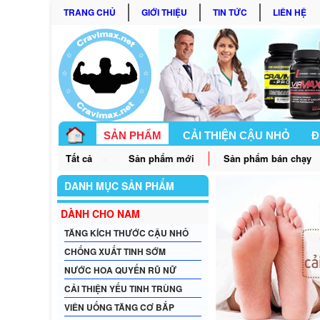
TRANG CHỦ
GIỚI THIỆU
TIN TỨC
LIÊN HỆ
SẢN PHẨM
CẢI THIỆN CẬU NHỎ
Đ
Tất cả
Sản phẩm mới
Sản phẩm bán chạy
»
GÓC BẠN NỮ
DANH MỤC SẢN PHẨM
DÀNH CHO NAM
TĂNG KÍCH THƯỚC CẬU NHỎ
CHỐNG XUẤT TINH SỚM
NƯỚC HOA QUYẾN RŨ NỮ
CẢI THIỆN YẾU TINH TRÙNG
VIÊN UỐNG TĂNG CƠ BẮP