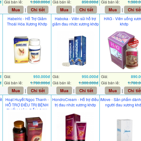
đ
Giá bán lẻ:
1.360.000đ
Giá bán lẻ:
850.000đ
Giá bán lẻ:
1.380.
Mua
|
Chi tiết
Mua
|
Chi tiết
Mua
|
Chi tiế
Habelric - Hỗ Trợ Giảm
Haboka - Viên sủi hỗ trợ
HAG - Viên uống xươ
Thoái Hóa Xương Khớp
giảm đau nhức xương khớp
khớp
đ
Giá:
950.000đ
Giá:
950.000đ
Giá:
890.
đ
Giá bán lẻ:
1.780.000đ
Giá bán lẻ:
1.300.000đ
Giá bán lẻ:
1.780.
Mua
|
Chi tiết
Mua
|
Chi tiết
Mua
|
Chi tiế
về
Hoạt Huyết Ngọc Thanh -
HondroCream - Hỗ trợ điều
iMove - Sản phẩm dành
HỖ TRỢ ĐIỀU TRỊ BỆNH
trị đau nhức xương khớp
người đau xương kh
THIẾU MÁU, RỐI LOẠN
TUẦN HOÀN NÃO