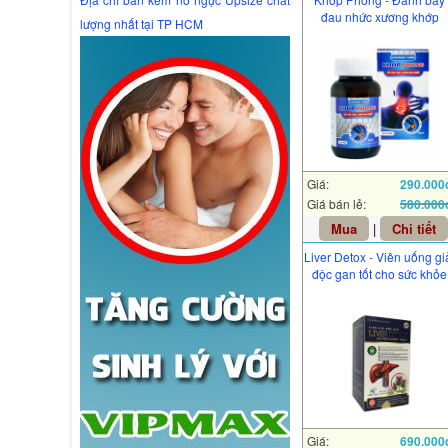
đau nhức xương khớp
lượng nhất tại TP HCM
Giá:
290.000
Giá bán lẻ:
580.000
Mua
|
Chi tiết
Liver Detox - Viên uống gi
độc gan tốt cho sức khỏe
Giá:
690.000