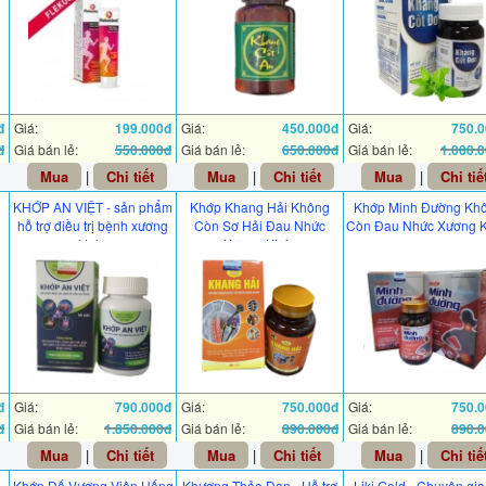
đ
Giá:
199.000đ
Giá:
450.000đ
Giá:
750.
đ
Giá bán lẻ:
550.000đ
Giá bán lẻ:
650.000đ
Giá bán lẻ:
1.000.
Mua
|
Chi tiết
Mua
|
Chi tiết
Mua
|
Chi tiế
KHỚP AN VIỆT - sản phẩm
Khớp Khang Hải Không
Khớp Minh Đường Kh
g
hỗ trợ điều trị bệnh xương
Còn Sơ Hải Đau Nhức
Còn Đau Nhức Xương 
khớp
Xương Khớp
đ
Giá:
790.000đ
Giá:
750.000đ
Giá:
750.
đ
Giá bán lẻ:
1.850.000đ
Giá bán lẻ:
890.000đ
Giá bán lẻ:
890.
Mua
|
Chi tiết
Mua
|
Chi tiết
Mua
|
Chi tiế
Khớp Đế Vương Viên Uống
Khương Thảo Đan - Hỗ trợ
Liki Gold - Chuyên gia