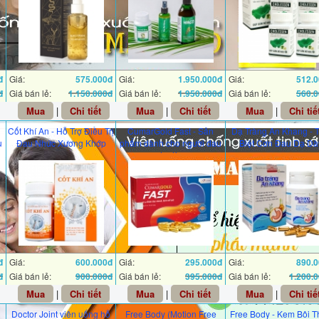
đ
Giá:
575.000đ
Giá:
1.950.000đ
Giá:
512.
đ
Giá bán lẻ:
1.150.000đ
Giá bán lẻ:
1.950.000đ
Giá bán lẻ:
560.
Mua
|
Chi tiết
Mua
|
Chi tiết
Mua
|
Chi tiế
Cốt Khí An - Hỗ Trợ Điều Trị
CumarGold Fast - Sản
Dạ Tràng An Khang - 
u
Đau Nhức Xương Khớp
phẩm dành cho người đau
Biệt Cơn Đau Dạ Dà
dạ dày
đ
Giá:
600.000đ
Giá:
295.000đ
Giá:
890.
đ
Giá bán lẻ:
900.000đ
Giá bán lẻ:
395.000đ
Giá bán lẻ:
1.200.
Mua
|
Chi tiết
Mua
|
Chi tiết
Mua
|
Chi tiế
Doctor Joint viên uống hỗ
Free Body (Motion Free
Free Body - Kem Bôi 