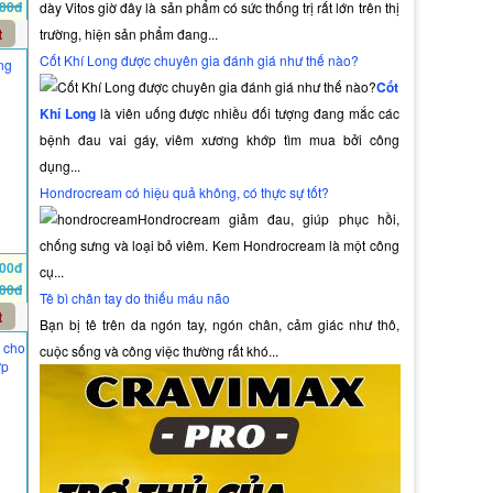
000đ
dày Vitos giờ đây là sản phẩm có sức thống trị rất lớn trên thị
t
trường, hiện sản phẩm đang...
Cốt Khí Long được chuyên gia đánh giá như thế nào?
ng
Cốt
Khí Long
là viên uống được nhiều đối tượng đang mắc các
bệnh đau vai gáy, viêm xương khớp tìm mua bởi công
dụng...
Hondrocream có hiệu quả không, có thực sự tốt?
Hondrocream giảm đau, giúp phục hồi,
chống sưng và loại bỏ viêm. Kem Hondrocream là một công
000đ
cụ...
000đ
Tê bì chân tay do thiếu máu não
t
Bạn bị tê trên da ngón tay, ngón chân, cảm giác như thô,
 cho
cuộc sống và công việc thường rất khó...
ớp