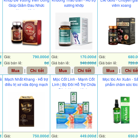
Giúp Giảm Đau Nhức
xương khớp
viêm xoang
Xương Khớp
đ
Giá:
790.000đ
Giá:
170.000đ
Giá:
680.
đ
Giá bán lẻ:
0đ
Giá bán lẻ:
340.000đ
Giá bán lẻ:
720.
Mua
|
Chi tiết
Mua
|
Chi tiết
Mua
|
Chi tiế
ải
Mạch Nhất Khang - Hỗ trợ
Mộc Cốt Linh - Mạnh Cốt
Mọc tóc An Xuân - S
điều trị xơ vữa động mạch
Linh | Bộ Đôi Hỗ Trợ Chữa
phẩm chăm sóc tóc
Bệnh Xương Khớp
đ
Giá:
750.000đ
Giá:
449.000đ
Giá:
650.