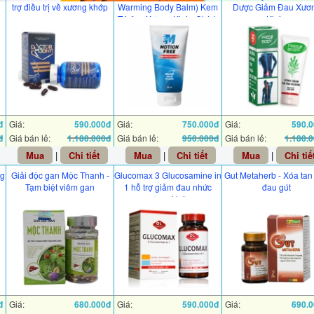
trợ điều trị về xương khớp
Warming Body Balm) Kem
Dược Giảm Đau Xươ
Trị đau Xương Khớp Chính
Khớp
Hãng Của Nga
đ
Giá:
590.000đ
Giá:
750.000đ
Giá:
590.
đ
Giá bán lẻ:
1.180.000đ
Giá bán lẻ:
950.000đ
Giá bán lẻ:
1.180.
Mua
|
Chi tiết
Mua
|
Chi tiết
Mua
|
Chi tiế
ng
Giải độc gan Mộc Thanh -
Glucomax 3 Glucosamine in
Gut Metaherb - Xóa tan
Tạm biệt viêm gan
1 hỗ trợ giảm đau nhức
đau gút
xương khớp
đ
Giá:
680.000đ
Giá:
590.000đ
Giá:
690.