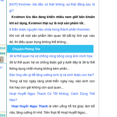
[HOT] Kvoimen lừa đảo có thật không, sự thật đằng sau là
gì?
Kvoimen lừa đảo đang khiến nhiều nam giới băn khoăn
khi sử dụng, Kvoimen thật sự là một sản phẩm tốt
...
6 thần dược nguyên liệu chứa trong thành phần Kvoimen
Khi nói về một sản phẩm liên quan tới bất kỳ lĩnh vực nào
đó, thì điều quan trọng không thể không...
000đ
Chuyện Phòng The
000đ
36 tư thế quan hệ vợ chồng nóng bỏng cùng ảnh minh họa
t
36 tư thế quan hệ vợ chồng được gợi ý dưới đây là 36 tư thế
ản
thông dụng nhất nhưng không kém phần...
Đàn ông cần gì để tăng cường sinh lý và sinh được con trai?
Trong xã hội ngày càng phát triển ngày nay, việc sinh con
trai hay con gái không còn quá quan...
Hoạt Huyết Ngọc Thanh Có Tốt Không, Cách Dùng Thế
Nào?
Hoạt Huyết Ngọc Thanh
là viên uống hỗ trợ giúp làm bổ
não, tăng cường trí nhớ. Trên thực tế Hoạt Huyết Ngọc...
000đ