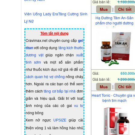
Giá bán lẻ:
1.180.000
Mua
|
Chi tiết
Viên Uống Lady EraTăng Cường Sinh
Hạ Đường Tâm An-Sản
Lý Nữ
phẩm cho người đường
huyết cao
Tóm tắt nội dung
Cravimax.net chuyên cung cấp
gel
titan
với công dụng
tăng kích thước
dương vật
giúp ngăn chặn
xuất
tinh sớm
và một số sản phẩm
như
thuốc kích dục nữ giá rẻ
để có
Giá:
650.000
cách quan hệ vợ chồng
nồng cháy
Giá bán lẻ:
1.200.000
hơn. Ngoài ra các bạn có thể xem
Mua
|
Chi tiết
thêm cách
tăng cơ bắp tại nhà
đơn
Heart Tonic - Chuyên gia 
giản và hiệu quả. Giải trí với loạt
bệnh tim mạch
ảnh nóng của các cô gai
vu to
nóng bỏng
Kem nở ngực
UPSIZE
giúp cải
thiện vòng 1 và làm hồng hào nhủ