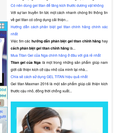
Có nên dùng gel titan để tăng kích thước dương vật không
Với sự lan truyền tin tức một cách nhanh chóng thì thông tin
về gel titan có công dụng cải thiện...
Hướng dẫn cách phân biệt gel titan chính hãng chính xác
nhất
uống
)
Việc tìm các
hướng dẫn phân biệt gel titan chính hãng
hay
cách phân biệt gel titan chính hãng
là...
Mua Titan Gel của Nga chính hãng ở đâu với giá rẻ nhất
Titan gel của Nga
là một trong những sản phẩm giúp nam
giới cải thiện kích cỡ cậu nhỏ của mình tại nhà...
Chia sẻ cách sử dụng GEL TITAN hiệu quả nhất
Gel titan Maxman 2016 là một sản phẩm giúp cải thiện kích
000đ
thước cậu nhỏ, đồng thời chống xuất...
000đ
t
ợc
gười
m mỡ