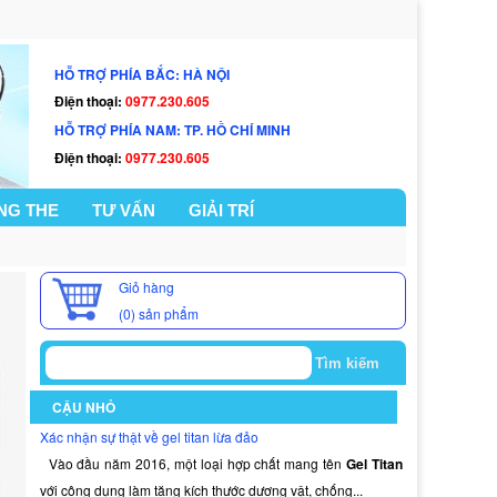
HỖ TRỢ PHÍA BẮC: HÀ NỘI
Điện thoại:
0977.230.605
HỖ TRỢ PHÍA NAM: TP. HỒ CHÍ MINH
Điện thoại:
0977.230.605
NG THE
TƯ VẤN
GIẢI TRÍ
Giỏ hàng
(0)
sản phẩm
CẬU NHỎ
Xác nhận sự thật về gel titan lừa đảo
Vào đầu năm 2016, một loại hợp chất mang tên
Gel Titan
với công dụng làm tăng kích thước dương vật, chống...