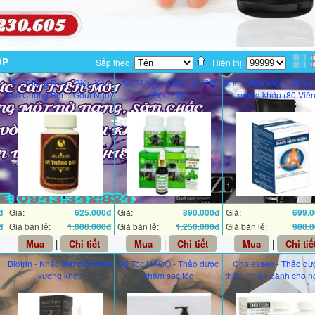
ỚP
Sắp theo:
Hiển thị:
An Thống Đan - Giúp Xóa
An Trĩ Ngọc Linh - Lo Chi
Bách Niên Kiện - Viên 
Tan Chứng Bệnh Gout Nguy
Bệnh Trĩ
xương khớp (80 Viên
Hại
đ
Giá:
625.000đ
Giá:
890.000đ
Giá:
699.
đ
Giá bán lẻ:
1.000.000đ
Giá bán lẻ:
1.250.000đ
Giá bán lẻ:
980.
Mua
|
Chi tiết
Mua
|
Chi tiết
Mua
|
Chi tiế
Biotrin - Khắc tinh của bệnh
Bộ Tóc HACO - Thảo dược
Cholessen - Thảo dư
xương khớp
chăm sóc tóc
thiên nhiên dành cho n
bị mỡ máu và gan nhiễ