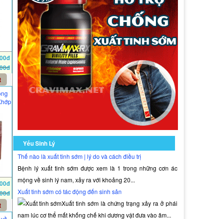
000đ
000đ
t
ông
Khớp
Yếu Sinh Lý
Thế nào là xuất tinh sớm | lý do và cách điều trị
Bệnh lý xuất tinh sớm được xem là 1 trong những cơn ác
mộng về sinh lý nam, xảy ra với khoảng 20...
000đ
Xuất tinh sớm có tác động đến sinh sản
000đ
Xuất tinh sớm là chứng trạng xảy ra ở phái
t
nam lúc cơ thể mất khống chế khi dương vật đưa vào âm...
 về