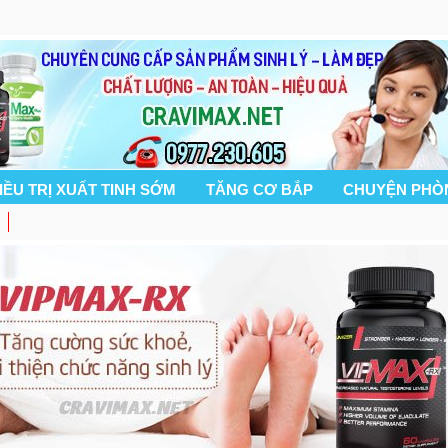
IỀU TRỊ XUẤT TINH SỚM
TĂNG CƠ BẮP
CHUYỆN PHÒ