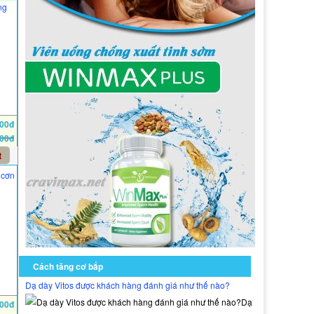
ng
000đ
000đ
t
 cơn
Cách tăng cơ bắp
Dạ dày Vitos được khách hàng đánh giá như thế nào?
Dạ
000đ