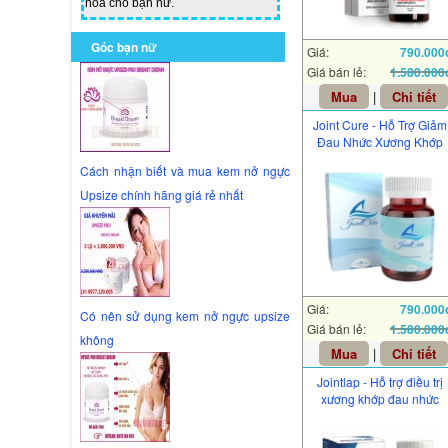
hoa cho bạn nữ.
Góc bạn nữ
Giá:
790.000
Giá bán lẻ:
1.580.000
Mua
|
Chi tiết
Joint Cure - Hỗ Trợ Giảm
Đau Nhức Xương Khớp
Cách nhận biết và mua kem nở ngực
Upsize chính hãng giá rẻ nhất
Giá:
790.000
Có nên sử dụng kem nở ngực upsize
Giá bán lẻ:
1.580.000
không
Mua
|
Chi tiết
Jointlap - Hỗ trợ điều trị
xương khớp đau nhức