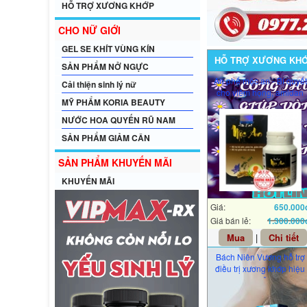
HỖ TRỢ XƯƠNG KHỚP
CHO NỮ GIỚI
GEL SE KHÍT VÙNG KÍN
HỖ TRỢ XƯƠNG KH
SẢN PHẨM NỞ NGỰC
An phế mộc an - Bí quyết
Cải thiện sinh lý nữ
cho viêm họng, amidan
MỸ PHẨM KORIA BEAUTY
NƯỚC HOA QUYẾN RŨ NAM
SẢN PHẨM GIẢM CÂN
SẢN PHẨM KHUYẾN MÃI
KHUYẾN MÃI
Giá:
650.000
Giá bán lẻ:
1.300.000
Mua
|
Chi tiết
Bách Niên Vương hỗ trợ
điều trị xương khớp hiệu
quả