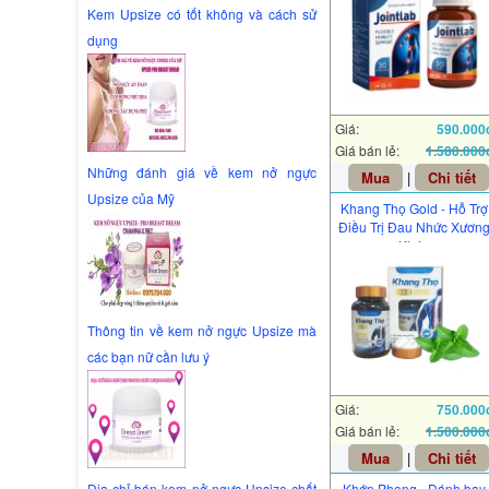
Kem Upsize có tốt không và cách sử
dụng
Giá:
590.000
Giá bán lẻ:
1.580.000
Những đánh giá về kem nở ngực
Mua
|
Chi tiết
Upsize của Mỹ
Khang Thọ Gold - Hỗ Trợ
Điều Trị Đau Nhức Xươn
Khớp
Thông tin về kem nở ngực Upsize mà
các bạn nữ cần lưu ý
Giá:
750.000
Giá bán lẻ:
1.500.000
Mua
|
Chi tiết
Địa chỉ bán kem nở ngực Upsize chất
Khớp Phong - Đánh bay