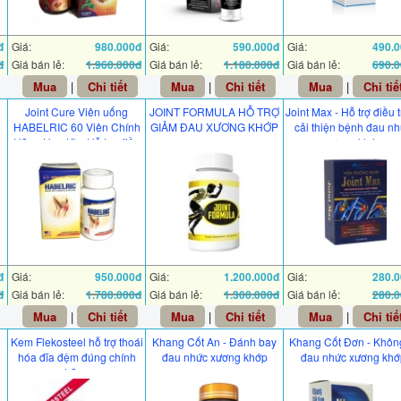
đ
Giá:
980.000đ
Giá:
590.000đ
Giá:
490.
đ
Giá bán lẻ:
1.960.000đ
Giá bán lẻ:
1.180.000đ
Giá bán lẻ:
690.
Mua
|
Chi tiết
Mua
|
Chi tiết
Mua
|
Chi tiế
Joint Cure Viên uống
JOINT FORMULA HỖ TRỢ
Joint Max - Hỗ trợ điều t
HABELRIC 60 Viên Chính
GIẢM ĐAU XƯƠNG KHỚP
cải thiện bệnh đau n
Hãng Hoa Kỳ - Hỗ trợ điều
xương khớp
trị đau xương khớp
đ
Giá:
950.000đ
Giá:
1.200.000đ
Giá:
280.
đ
Giá bán lẻ:
1.780.000đ
Giá bán lẻ:
1.300.000đ
Giá bán lẻ:
280.
Mua
|
Chi tiết
Mua
|
Chi tiết
Mua
|
Chi tiế
Kem Flekosteel hỗ trợ thoái
Khang Cốt An - Đánh bay
Khang Cốt Đơn - Khôn
hóa đĩa đệm đúng chính
đau nhức xương khớp
đau nhức xương khớ
hãng