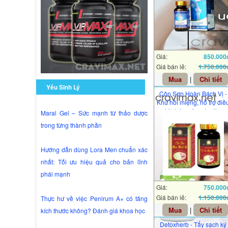
Giá:
850.000
Giá bán lẻ:
1.750.000
Mua
|
Chi tiết
Yếu Sinh Lý
Côn Sơn Hoàn Bách Vị -
Khử hôi miệng, hỗ trợ điề
trị chứng đau dạ dày
Maral Gel – Sức mạnh từ thảo dược
trong từng thành phần
Hướng dẫn dùng Lora Men chuẩn xác
nhất: Tối ưu hiệu quả cho bản lĩnh
phái mạnh
Giá:
750.000
Giá bán lẻ:
1.150.000
Thực hư về việc Penirum A+ có tăng
Mua
|
Chi tiết
kích thước không? Đánh giá khoa học
Detoxherb - Tẩy sạch ký