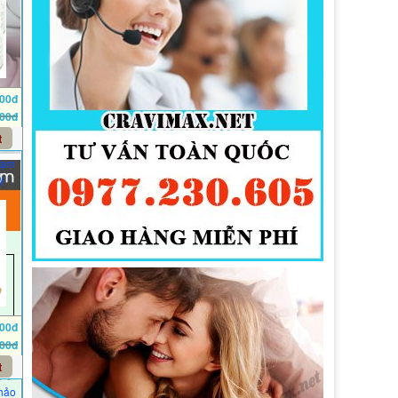
000đ
000đ
t
Tạm
y
000đ
000đ
t
Thảo