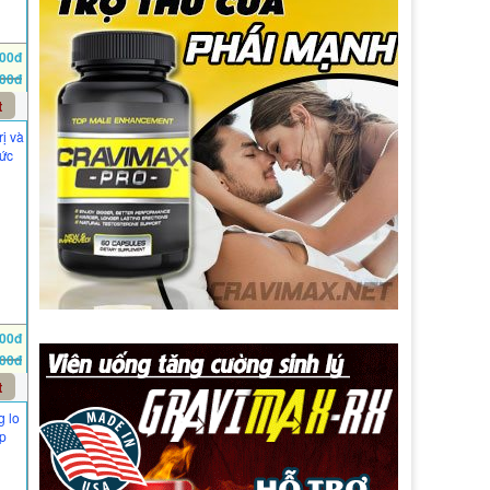
000đ
000đ
t
rị và
hức
000đ
000đ
t
g lo
p