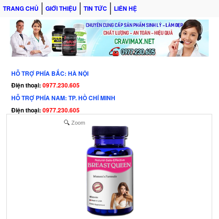
TRANG CHỦ
GIỚI THIỆU
TIN TỨC
LIÊN HỆ
HỖ TRỢ PHÍA BẮC: HÀ NỘI
Điện thoại:
0977.230.605
HỖ TRỢ PHÍA NAM: TP. HỒ CHÍ MINH
Điện thoại:
0977.230.605
Zoom