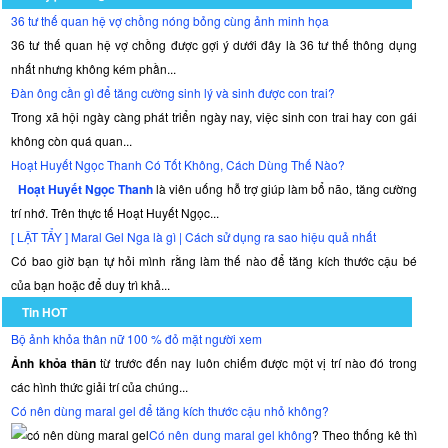
36 tư thế quan hệ vợ chồng nóng bỏng cùng ảnh minh họa
36 tư thế quan hệ vợ chồng được gợi ý dưới đây là 36 tư thế thông dụng
nhất nhưng không kém phần...
Đàn ông cần gì để tăng cường sinh lý và sinh được con trai?
Trong xã hội ngày càng phát triển ngày nay, việc sinh con trai hay con gái
không còn quá quan...
Hoạt Huyết Ngọc Thanh Có Tốt Không, Cách Dùng Thế Nào?
Hoạt Huyết Ngọc Thanh
là viên uống hỗ trợ giúp làm bổ não, tăng cường
trí nhớ. Trên thực tế Hoạt Huyết Ngọc...
[ LẬT TẨY ] Maral Gel Nga là gì | Cách sử dụng ra sao hiệu quả nhất
Có bao giờ bạn tự hỏi mình rằng làm thế nào để tăng kích thước cậu bé
của bạn hoặc để duy trì khả...
Tin HOT
Bộ ảnh khỏa thân nữ 100 % đỏ mặt người xem
Ảnh khỏa thân
từ trước đến nay luôn chiếm được một vị trí nào đó trong
các hình thức giải trí của chúng...
Có nên dùng maral gel để tăng kích thước cậu nhỏ không?
Có nên dung maral gel không
? Theo thống kê thì