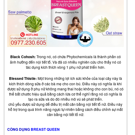
Black Cohosh:
Trong nó, có chứa Phytochemicals là thành phần có
ảnh hưởng đến nội tiết tố. Và đã có nhiều nghiên cứu cho thấy nó có
tác dụng kích thích vòng 1 phụ nữ phát triển hơn.
Blessed Thistle:
Một trong những lợi ích sức khỏe của loại cây này là
kích thích dòng sữa ở các bà mẹ cho con bú. Điều này có nghĩa là khi
được sử dụng ở phụ nữ không mang thai hoặc không cho con bú, nó có
thể bắt chước hiệu quả bằng cách lừa cơ thể nghĩ rằng nó có nghĩa là
tạo ra sữa và do đó nhiều mô vú sẽ phát triển.
chủ yếu được sử dụng để điều trị mất cân bằng nội tiết tố nữ. Điều này
hỗ trợ trong quá trình nâng ngực tự nhiên bằng cách điều chỉnh sự mất
cân bằng nội tiết tố nữ.
CÔNG DỤNG
BREAST QUEEN