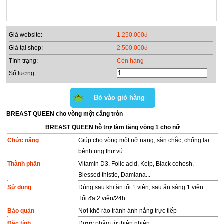
Giá website:
1.250.000đ
Giá tại shop:
2.500.000đ
Tình trạng:
Còn hàng
Số lượng:
BREAST QUEEN cho vòng một căng tròn
BREAST QUEEN hỗ trợ làm tăng vòng 1 cho nữ
Chức năng
Giúp cho vòng một nở nang, săn chắc, chống lại
bệnh ung thư vú
Thành phần
Vitamin D3, Folic acid, Kelp, Black cohosh,
Blessed thistle, Damiana...
Sử dụng
Dùng sau khi ăn tối 1 viên, sau ăn sáng 1 viên.
Tối đa 2 viên/24h.
Bảo quản
Nơi khô ráo tránh ánh nắng trực tiếp
Đặc tính
Dược phẩm từ thiên nhiên.