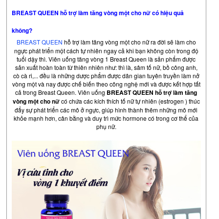
BREAST QUEEN hỗ trợ làm tăng vòng một cho nữ có hiệu quả
không?
BREAST QUEEN
hỗ trợ làm tăng vòng một cho nữ
ra đời sẽ làm cho
ngực phát triển một cách tự nhiên ngay cả khi bạn không còn trong độ
tuổi dậy thì. Viên uống tăng vòng 1 Breast Queen là sản phẩm được
sản xuất hoàn toàn từ thiên nhiên như: thì là, sâm tố nữ, bồ công anh,
cò cà ri,... đều là những dược phẩm được dân gian tuyên truyền làm nở
vòng một và nay được chế biến theo công nghệ mới và được kết hợp tất
cả trong Breast Queen. Viên uống
BREAST QUEEN
hỗ trợ làm tăng
vòng một cho nữ
có chứa các kích thích tố nữ tự nhiên (estrogen ) thúc
đẩy sự phát triển các mô ở ngực, giúp hình thành thêm những mô mới
khỏe mạnh hơn, cân bằng và duy trì mức hormone có trong cơ thể của
phụ nữ.