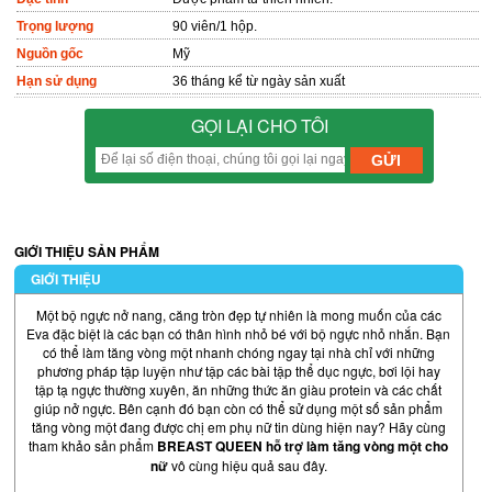
Trọng lượng
90 viên/1 hộp.
Nguồn gốc
Mỹ
Hạn sử dụng
36 tháng kể từ ngày sản xuất
GỌI LẠI CHO TÔI
GIỚI THIỆU SẢN PHẨM
GIỚI THIỆU
Một bộ ngực nở nang, căng tròn đẹp tự nhiên là mong muốn của các
Eva đặc biệt là các bạn có thân hình nhỏ bé với bộ ngực nhỏ nhắn. Bạn
có thể làm tăng vòng một nhanh chóng ngay tại nhà chỉ với những
phương pháp tập luyện như tập các bài tập thể dục ngực, bơi lội hay
tập tạ ngực thường xuyên, ăn những thức ăn giàu protein và các chất
giúp nở ngực. Bên cạnh đó bạn còn có thể sử dụng một số sản phẩm
tăng vòng một đang được chị em phụ nữ tin dùng hiện nay? Hãy cùng
tham khảo sản phẩm
BREAST QUEEN hỗ trợ làm tăng vòng một cho
nữ
vô cùng hiệu quả sau đây.