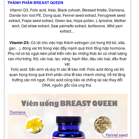
THÀNH PHẦN
BREAST QUEEN
Vitamin D3, Folic acid, Kelp, Black cohosh, Blessed thistle, Damiana,
Dande lion root PE, Dong quai, Fennel seed extract, Fenugreek seed
extract, Frape seed extract, Green tea, Hops pollen, L-tyrosine, Mother
wort, Oat straw extract, Saw palmetto extract, Isoflavone, Wild yam
extract…
Vitamin D3:
Có lợi cho việc hợp thành estrogen (có trong thịt bò, sữa,
gan…), đóng vai trò trong việc đẩy mạnh quá trình tổng hợp hormone.
Phụ nữ có bộ ngực kém phát triển nên ăn những thức ăn có nhiệt lượng
cao như trứng, thịt, các loại, lạc, vừng, hạch đào, đậu các loại, dầu thực
vật.
Folic acid: Sản sinh và duy trì các tế bào mới. Folic acid đóng vai trò
quan trọng trong quá trình phân chia tế bào nhanh chóng, hỗ trợ tăng
trưởng các mô ngực. Folic acid cũng bảo vệ chống lại các thay đổi
DNA, nguồn gốc của ung thư.