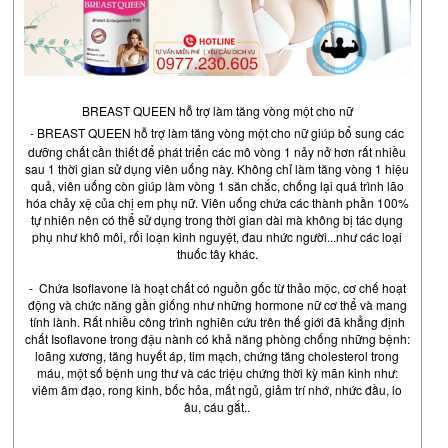
BREAST QUEEN hỗ trợ làm tăng vòng một cho nữ
- BREAST QUEEN hỗ trợ làm tăng vòng một cho nữ
giúp bổ sung các
dưỡng chất cần thiết để phát triển các mô vòng 1 nảy nở hơn rất nhiều
sau 1 thời gian sử dụng viên uống này. Không chỉ làm tăng vòng 1 hiệu
quả, viên uống còn giúp làm vòng 1 săn chắc, chống lại quá trình lão
hóa chảy xệ của chị em phụ nữ. Viên uống chứa các thành phần 100%
tự nhiên nên có thể sử dụng trong thời gian dài mà không bị tác dụng
phụ như khô môi, rối loạn kinh nguyệt, đau nhức người...như các loại
thuốc tây khác.
- Chứa Isoflavone là hoạt chất có nguồn gốc từ thảo mộc, cơ chế hoạt
động và chức năng gần giống như những hormone nữ cơ thể và mang
tính lành. Rất nhiều công trình nghiên cứu trên thế giới đã khẳng định
chất Isoflavone trong đậu nành có khả năng phòng chống những bệnh:
loãng xương, tăng huyết áp, tim mạch, chứng tăng cholesterol trong
máu, một số bệnh ung thư và các triệu chứng thời kỳ mãn kinh như:
viêm âm đạo, rong kinh, bốc hỏa, mất ngủ, giảm trí nhớ, nhức đầu, lo
âu, cáu gắt..