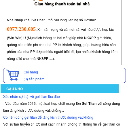
Nhà Nhập khẩu và Phân Phối vui lòng liên hệ số Hotline:
0977.230.605
. Xin trân trọng và cảm ơn rất vui nếu được hợp tác
(Win-Win) ! ! (Mục đich thông tin bài viết giúp nhà NK&PP giới thiệu,
quảng cáo miễn phí cho nhà PP tới khách hàng, giúp thương hiệu sản
phẩm của nhà PP được nhiều người biết tới, tạo nhiều khách hàng tiềm
năng sỉ lẻ cho nhà NK&PP ....).
Giỏ hàng
(0)
sản phẩm
CẬU NHỎ
Xác nhận sự thật về gel titan lừa đảo
Vào đầu năm 2016, một loại hợp chất mang tên
Gel Titan
với công dụng
làm tăng kích thước dương vật, chống...
Có nên dùng gel titan để tăng kích thước dương vật không
Với sự lan truyền tin tức một cách nhanh chóng thì thông tin về gel titan có