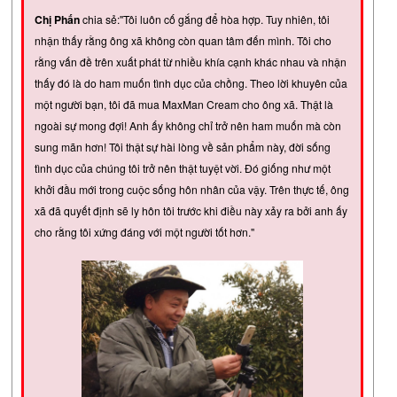
Chị Phấn
chia sẻ:"Tôi luôn cố gắng để hòa hợp. Tuy nhiên, tôi
nhận thấy rằng ông xã không còn quan tâm đến mình. Tôi cho
rằng vấn đề trên xuất phát từ nhiều khía cạnh khác nhau và nhận
thấy đó là do ham muốn tình dục của chồng. Theo lời khuyên của
một người bạn, tôi đã mua MaxMan Cream cho ông xã. Thật là
ngoài sự mong đợi! Anh ấy không chỉ trở nên ham muốn mà còn
sung mãn hơn! Tôi thật sự hài lòng về sản phẩm này, đời sống
tình dục của chúng tôi trở nên thật tuyệt vời. Đó giống như một
khởi đầu mới trong cuộc sống hôn nhân của vậy. Trên thực tế, ông
xã đã quyết định sẽ ly hôn tôi trước khi điều này xảy ra bởi anh ấy
cho rằng tôi xứng đáng với một người tốt hơn."