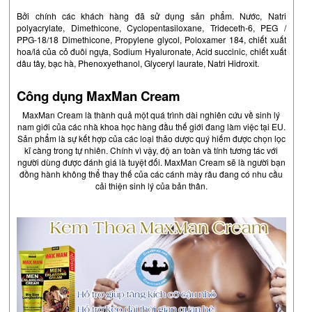
Bởi chính các khách hàng đã sử dụng sản phẩm. Nước, Natri
polyacrylate, Dimethicone, Cyclopentasiloxane, Trideceth-6, PEG /
PPG-18/18 Dimethicone, Propylene glycol, Poloxamer 184, chiết xuất
hoa/lá của cỏ đuôi ngựa, Sodium Hyaluronate, Acid succinic, chiết xuất
dâu tây, bạc hà, Phenoxyethanol, Glyceryl laurate, Natri Hidroxit.
Công dụng MaxMan Cream
MaxMan Cream
là thành quả một quá trình dài nghiên cứu về sinh lý
nam giới của các nhà khoa học hàng đầu thế giới đang làm việc tại EU.
Sản phẩm là sự kết hợp của các loại thảo dược quý hiếm được chọn lọc
kĩ càng trong tự nhiên. Chính vì vậy, độ an toàn và tính tương tác với
người dùng được đánh giá là tuyệt đối. MaxMan Cream sẽ là người bạn
đồng hành không thể thay thế của các cánh mày râu đang có nhu cầu
cải thiện sinh lý của bản thân.