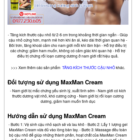
- Tăng kích thước cậu nhỏ từ 2-6 cm trong khoảng thời gian ngắn - Giúp
cậu nhỏ cứng hơn, mạnh mẽ hơn khi ân ái, kéo dài thời gian quan hệ -
Bôi trơn, tăng khoái cảm cho nam giới mỗi khi lâm trận - Hỗ trợ điều trị
các chứng: giảm ham muốn, không có cảm giác khi quan hệ - Hỗ trợ
điều trị chứng rối loạn cương dương ở nam giới rất hiệu quả.
>>> Xem thêm các sản phẩm
TĂNG KÍCH THƯỚC CẬU NHỎ
khác.
Đối tượng sử dụng MaxMan Cream
- Nam giới bị mắc chứng yếu sinh lý, xuất tinh sớm - Nam giới có kích
thước dương vật nhỏ, khó cương cứng - Nam giới bị rối loạn cương
dương, giảm ham muốn tình dục
Hướng dẫn sử dụng MaxMan Cream
- Bước 1: Vệ sinh cậu nhỏ sạch sẽ và lau khô - Bước 2: Lấy 1 lượng gel
MaxMan Cream vừa đủ vào lòng bàn tay. - Bước 3: Massage đều toàn
bộ cậu nhỏ để giúp những thành phần, hoạt chất của MaxMan Cream