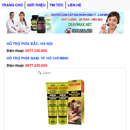
TRANG CHỦ
GIỚI THIỆU
TIN TỨC
LIÊN HỆ
HỖ TRỢ PHÍA BẮC: HÀ NỘI
Điện thoại:
0977.230.605
HỖ TRỢ PHÍA NAM: TP. HỒ CHÍ MINH
Điện thoại:
0977.230.605
Zoom