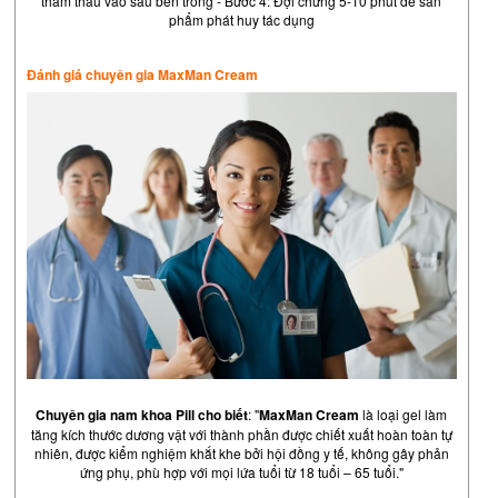
thẩm thấu vào sâu bên trong - Bước 4: Đợi chừng 5-10 phút để sản
phẩm phát huy tác dụng
Đánh giá chuyên gia MaxMan Cream
Chuyên gia nam khoa Pill cho biết
: "
MaxMan Cream
là loại gel làm
tăng kích thước dương vật với thành phần được chiết xuất hoàn toàn tự
nhiên, được kiểm nghiệm khắt khe bởi hội đồng y tế, không gây phản
ứng phụ, phù hợp với mọi lứa tuổi từ 18 tuổi – 65 tuổi."