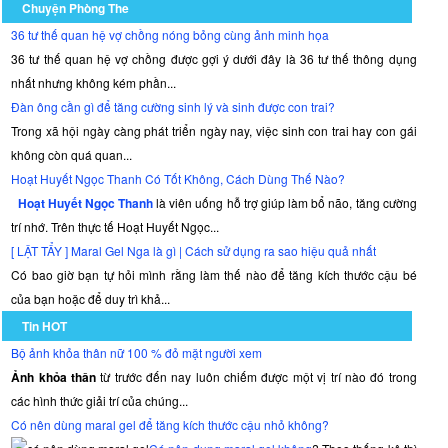
Chuyện Phòng The
36 tư thế quan hệ vợ chồng nóng bỏng cùng ảnh minh họa
36 tư thế quan hệ vợ chồng được gợi ý dưới đây là 36 tư thế thông dụng
nhất nhưng không kém phần...
Đàn ông cần gì để tăng cường sinh lý và sinh được con trai?
Trong xã hội ngày càng phát triển ngày nay, việc sinh con trai hay con gái
không còn quá quan...
Hoạt Huyết Ngọc Thanh Có Tốt Không, Cách Dùng Thế Nào?
Hoạt Huyết Ngọc Thanh
là viên uống hỗ trợ giúp làm bổ não, tăng cường
trí nhớ. Trên thực tế Hoạt Huyết Ngọc...
[ LẬT TẨY ] Maral Gel Nga là gì | Cách sử dụng ra sao hiệu quả nhất
Có bao giờ bạn tự hỏi mình rằng làm thế nào để tăng kích thước cậu bé
của bạn hoặc để duy trì khả...
Tin HOT
Bộ ảnh khỏa thân nữ 100 % đỏ mặt người xem
Ảnh khỏa thân
từ trước đến nay luôn chiếm được một vị trí nào đó trong
các hình thức giải trí của chúng...
Có nên dùng maral gel để tăng kích thước cậu nhỏ không?