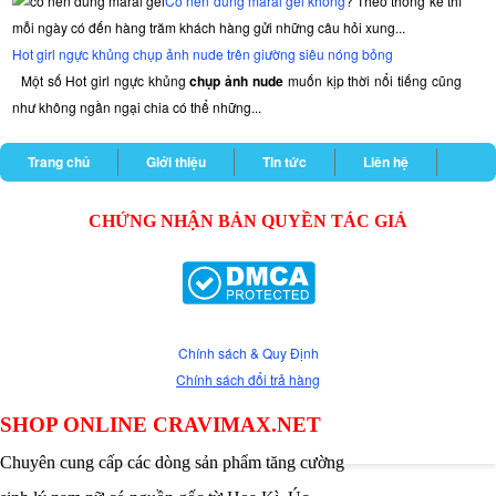
Có nên dung maral gel không
? Theo thống kê thì
mỗi ngày có đến hàng trăm khách hàng gửi những câu hỏi xung...
Hot girl ngực khủng chụp ảnh nude trên giường siêu nóng bỏng
Một số Hot girl ngực khủng
chụp ảnh nude
muốn kịp thời nổi tiếng cũng
như không ngần ngại chia có thể những...
Trang chủ
Giới thiệu
Tin tức
Liên hệ
CHỨNG NHẬN BẢN QUYỀN TÁC GIẢ
Chính sách & Quy Định
Chính sách đổi trả hàng
SHOP ONLINE CRAVIMAX.NET
Chuyên cung cấp các dòng sản phẩm tăng cường