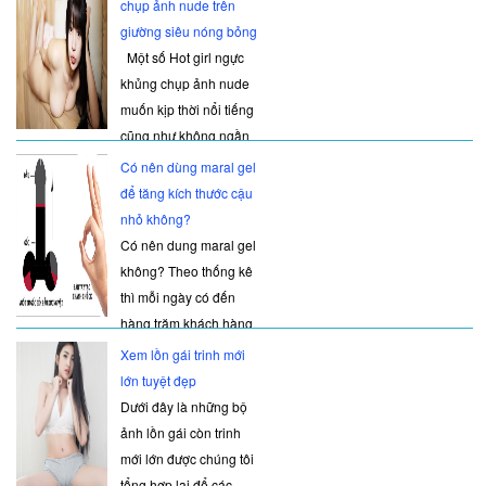
chụp ảnh nude trên
giường siêu nóng bỏng
Một số Hot girl ngực
khủng chụp ảnh nude
muốn kịp thời nổi tiếng
cũng như không ngần
ngại chia có thể những
Có nên dùng maral gel
hình nóng bỏng trên
để tăng kích thước cậu
giường của mình để
nhỏ không?
gây được khá nhiều sự
Có nên dung maral gel
chú ý hơn của cư dân
không? Theo thống kê
mạng cũng như từ đó
thì mỗi ngày có đến
có t
hàng trăm khách hàng
gửi những câu hỏi
Xem lồn gái trinh mới
xung quanh vấn đề sử
lớn tuyệt đẹp
dụng maral gel có tốt
Dưới đây là những bộ
không? Tác dụng của
ảnh lồn gái còn trinh
maral gel ra sao?
mới lớn được chúng tôi
Cách sử d�
tổng hợp lại để các