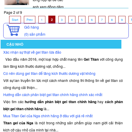
anh xem đồng dâm
Page 2 of 9
cũng như những người
2
Start
Prev
1
3
4
5
6
7
8
9
chưa biết được mở
Giỏ hàng
rộng tầm mắt của mình
(0)
sản phẩm
Sau đây chúng ta cùng
chiêm ngưỡng những
CẬU NHỎ
bộ ảnh lồn gái còn
Xác nhận sự thật về gel titan lừa đảo
trinh mới lớn tuyệt đẹp
Vào đầu năm 2016, một loại hợp chất mang tên
Gel Titan
với công dụng
nhé!
làm tăng kích thước dương vật, chống...
Có nên dùng gel titan để tăng kích thước dương vật không
Với sự lan truyền tin tức một cách nhanh chóng thì thông tin về gel titan có
công dụng cải thiện...
Hướng dẫn cách phân biệt gel titan chính hãng chính xác nhất
Việc tìm các
hướng dẫn phân biệt gel titan chính hãng
hay
cách phân
biệt gel titan chính hãng
là...
Mua Titan Gel của Nga chính hãng ở đâu với giá rẻ nhất
Titan gel của Nga
là một trong những sản phẩm giúp nam giới cải thiện
kích cỡ cậu nhỏ của mình tại nhà...