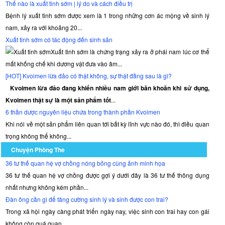
Thế nào là xuất tinh sớm | lý do và cách điều trị
Bệnh lý xuất tinh sớm được xem là 1 trong những cơn ác mộng về sinh lý
nam, xảy ra với khoảng 20...
Xuất tinh sớm có tác động đến sinh sản
Xuất tinh sớm là chứng trạng xảy ra ở phái nam lúc cơ thể
mất khống chế khi dương vật đưa vào âm...
[HOT] Kvoimen lừa đảo có thật không, sự thật đằng sau là gì?
Kvoimen lừa đảo đang khiến nhiều nam giới băn khoăn khi sử dụng,
Kvoimen thật sự là một sản phẩm tốt
...
6 thần dược nguyên liệu chứa trong thành phần Kvoimen
Khi nói về một sản phẩm liên quan tới bất kỳ lĩnh vực nào đó, thì điều quan
trọng không thể không...
Chuyện Phòng The
36 tư thế quan hệ vợ chồng nóng bỏng cùng ảnh minh họa
36 tư thế quan hệ vợ chồng được gợi ý dưới đây là 36 tư thế thông dụng
nhất nhưng không kém phần...
Đàn ông cần gì để tăng cường sinh lý và sinh được con trai?
Trong xã hội ngày càng phát triển ngày nay, việc sinh con trai hay con gái
không còn quá quan...