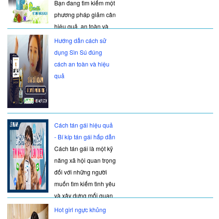
mệnh danh là "
Bạn đang tìm kiếm một
phương pháp giảm cân
hiệu quả, an toàn và
có thể duy trì lâu dài?
Hướng dẫn cách sử
Bạn mệt mỏi với những
dụng Sìn Sú đúng
chế độ ăn ki
cách an toàn và hiệu
quả
Cách tán gái hiệu quả
- Bí kíp tán gái hấp dẫn
Cách tán gái là một kỹ
năng xã hội quan trọng
đối với những người
muốn tìm kiếm tình yêu
và xây dựng mối quan
hệ. Để học cách cua
Hot girl ngực khủng
gá