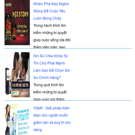
hạnh phúc, viên uống
Khám Phá Kẹo Ngậm
MaxZex đã và đang là
Stony Để Cuộc Yêu
một cái tên nhận được
Luôn Bùng Cháy
sự quan t
Trong hành trình tìm
kiếm những bí quyết
giúp cuộc sống lứa đôi
thêm viên mãn, kẹo
ngậm Stony đã trở
Sìn Sú Chìa Khóa Tự
thành một cái tên quen
Tin Cho Phái Mạnh
thuộc với nhiều quý
Làm Sao Để Chọn Sìn
ông. Được biết đến
Sú Chính Hãng?
như một "trợ thủ" đắc
Trong quá trình tìm
lực giúp kéo
kiếm những bí quyết
giúp cuộc gọi thêm
nồng nàn, thăng hoa,
Vitafit - Giải pháp toàn
chắc chắn bạn đã
diện cho người muốn
không còn xa lạ với cái
giảm cân và duy trì vóc
tên Sìn Sú . Được
dáng