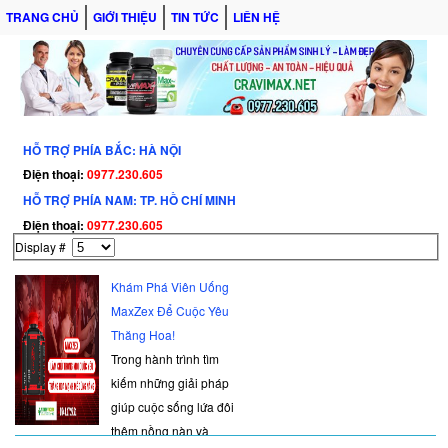
TRANG CHỦ
GIỚI THIỆU
TIN TỨC
LIÊN HỆ
HỖ TRỢ PHÍA BẮC: HÀ NỘI
Điện thoại:
0977.230.605
HỖ TRỢ PHÍA NAM: TP. HỒ CHÍ MINH
Điện thoại:
0977.230.605
Display #
Khám Phá Viên Uống
MaxZex Để Cuộc Yêu
Thăng Hoa!
Trong hành trình tìm
kiếm những giải pháp
giúp cuộc sống lứa đôi
thêm nồng nàn và