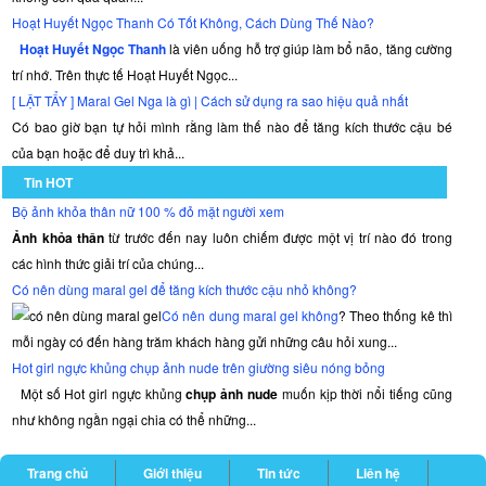
Hoạt Huyết Ngọc Thanh Có Tốt Không, Cách Dùng Thế Nào?
Hoạt Huyết Ngọc Thanh
là viên uống hỗ trợ giúp làm bổ não, tăng cường
trí nhớ. Trên thực tế Hoạt Huyết Ngọc...
[ LẬT TẨY ] Maral Gel Nga là gì | Cách sử dụng ra sao hiệu quả nhất
Có bao giờ bạn tự hỏi mình rằng làm thế nào để tăng kích thước cậu bé
của bạn hoặc để duy trì khả...
Tin HOT
Bộ ảnh khỏa thân nữ 100 % đỏ mặt người xem
Ảnh khỏa thân
từ trước đến nay luôn chiếm được một vị trí nào đó trong
các hình thức giải trí của chúng...
Có nên dùng maral gel để tăng kích thước cậu nhỏ không?
Có nên dung maral gel không
? Theo thống kê thì
mỗi ngày có đến hàng trăm khách hàng gửi những câu hỏi xung...
Hot girl ngực khủng chụp ảnh nude trên giường siêu nóng bỏng
Một số Hot girl ngực khủng
chụp ảnh nude
muốn kịp thời nổi tiếng cũng
như không ngần ngại chia có thể những...
Trang chủ
Giới thiệu
Tin tức
Liên hệ