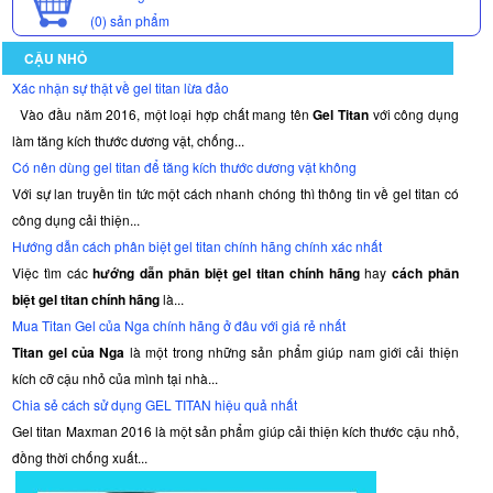
(0)
sản phẩm
CẬU NHỎ
Xác nhận sự thật về gel titan lừa đảo
Vào đầu năm 2016, một loại hợp chất mang tên
Gel Titan
với công dụng
làm tăng kích thước dương vật, chống...
Có nên dùng gel titan để tăng kích thước dương vật không
Với sự lan truyền tin tức một cách nhanh chóng thì thông tin về gel titan có
công dụng cải thiện...
Hướng dẫn cách phân biệt gel titan chính hãng chính xác nhất
Việc tìm các
hướng dẫn phân biệt gel titan chính hãng
hay
cách phân
biệt gel titan chính hãng
là...
Mua Titan Gel của Nga chính hãng ở đâu với giá rẻ nhất
Titan gel của Nga
là một trong những sản phẩm giúp nam giới cải thiện
kích cỡ cậu nhỏ của mình tại nhà...
Chia sẻ cách sử dụng GEL TITAN hiệu quả nhất
Gel titan Maxman 2016 là một sản phẩm giúp cải thiện kích thước cậu nhỏ,
đồng thời chống xuất...