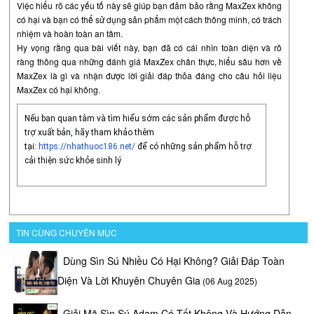
Việc hiểu rõ các yếu tố này sẽ giúp bạn đảm bảo rằng MaxZex không
có hại và bạn có thể sử dụng sản phẩm một cách thông minh, có trách
nhiệm và hoàn toàn an tâm.
Hy vọng rằng qua bài viết này, bạn đã có cái nhìn toàn diện và rõ
ràng thông qua những đánh giá MaxZex chân thực, hiểu sâu hơn về
MaxZex là gì và nhận được lời giải đáp thỏa đáng cho câu hỏi liệu
MaxZex có hại không.
Nếu bạn quan tâm và tìm hiểu sớm các sản phẩm được hỗ
trợ xuất bản, hãy tham khảo thêm
tại:
https://nhathuoc186.net/
để có những sản phẩm hỗ trợ
cải thiện sức khỏe sinh lý
TIN CÙNG CHUYÊN MỤC
Dùng Sìn Sú Nhiều Có Hại Không? Giải Đáp Toàn
Diện Và Lời Khuyên Chuyên Gia
(06 Aug 2025)
Giải Mã Sìn Sú Adam Có Tốt Không Và Hướng Dẫn