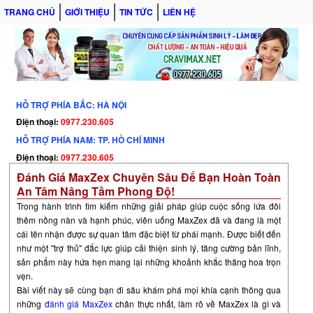
TRANG CHỦ
GIỚI THIỆU
TIN TỨC
LIÊN HỆ
HỖ TRỢ PHÍA BẮC: HÀ NỘI
Điện thoại:
0977.230.605
HỖ TRỢ PHÍA NAM: TP. HỒ CHÍ MINH
Điện thoại:
0977.230.605
Đánh Giá MaxZex Chuyên Sâu Để Bạn Hoàn Toàn
An Tâm Nâng Tầm Phong Độ!
Trong hành trình tìm kiếm những giải pháp giúp cuộc sống lứa đôi
thêm nồng nàn và hạnh phúc,
viên uống MaxZex
đã và đang là một
cái tên nhận được sự quan tâm đặc biệt từ phái mạnh. Được biết đến
như một "trợ thủ" đắc lực giúp cải thiện sinh lý, tăng cường bản lĩnh,
sản phẩm này hứa hẹn mang lại những khoảnh khắc thăng hoa trọn
vẹn.
Bài viết này sẽ cùng bạn đi sâu khám phá mọi khía cạnh thông qua
những
đánh giá MaxZex
chân thực nhất, làm rõ về
MaxZex là gì
và