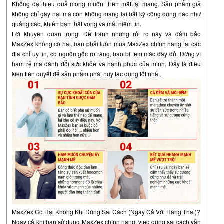
Không đạt hiệu quả mong muốn: Tiền mất tật mang. Sản phẩm giả
không chỉ gây hại mà còn không mang lại bất kỳ công dụng nào như
quảng cáo, khiến bạn thất vọng và mất niềm tin.
Lời khuyên quan trọng: Để tránh những rủi ro này và đảm bảo
MaxZex không có hại, bạn phải luôn mua MaxZex chính hãng tại các
địa chỉ uy tín, có nguồn gốc rõ ràng, bao bì tem mác đầy đủ. Đừng vì
ham rẻ mà đánh đổi sức khỏe và hạnh phúc của mình. Đây là điều
kiện tiên quyết để sản phẩm phát huy tác dụng tốt nhất.
MaxZex Có Hại Không Khi Dùng Sai Cách (Ngay Cả Với Hàng Thật)?
Ngay cả khi bạn sử dụng MaxZex chính hãng, việc dùng sai cách vẫn