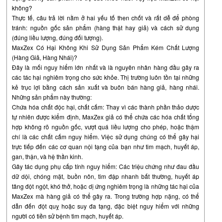
không?
Thực tế, câu trả lời nằm ở hai yếu tố then chốt và rất dễ để phòng
tránh: nguồn gốc sản phẩm (hàng thật hay giả) và cách sử dụng
(đúng liều lượng, đúng đối tượng).
MaxZex Có Hại Không Khi Sử Dụng Sản Phẩm Kém Chất Lượng
(Hàng Giả, Hàng Nhái)?
Đây là mối nguy hiểm lớn nhất và là nguyên nhân hàng đầu gây ra
các tác hại nghiêm trọng cho sức khỏe. Thị trường luôn tồn tại những
kẻ trục lợi bằng cách sản xuất và buôn bán hàng giả, hàng nhái.
Những sản phẩm này thường:
Chứa hóa chất độc hại, chất cấm: Thay vì các thành phần thảo dược
tự nhiên được kiểm định, MaxZex giả có thể chứa các hóa chất tổng
hợp không rõ nguồn gốc, vượt quá liều lượng cho phép, hoặc thậm
chí là các chất cấm nguy hiểm. Việc sử dụng chúng có thể gây hại
trực tiếp đến các cơ quan nội tạng của bạn như tim mạch, huyết áp,
gan, thận, và hệ thần kinh.
Gây tác dụng phụ cấp tính nguy hiểm: Các triệu chứng như đau đầu
dữ dội, chóng mặt, buồn nôn, tim đập nhanh bất thường, huyết áp
tăng đột ngột, khó thở, hoặc dị ứng nghiêm trọng là những tác hại của
MaxZex mà hàng giả có thể gây ra. Trong trường hợp nặng, có thể
dẫn đến đột quỵ hoặc suy đa tạng, đặc biệt nguy hiểm với những
người có tiền sử bệnh tim mạch, huyết áp.