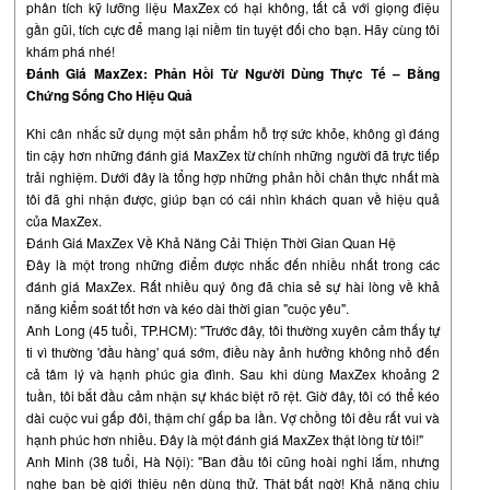
phân tích kỹ lưỡng liệu
MaxZex có hại không
, tất cả với giọng điệu
gần gũi, tích cực để mang lại niềm tin tuyệt đối cho bạn. Hãy cùng tôi
khám phá nhé!
Đánh Giá MaxZex: Phản Hồi Từ Người Dùng Thực Tế – Bằng
Chứng Sống Cho Hiệu Quả
Khi cân nhắc sử dụng một sản phẩm hỗ trợ sức khỏe, không gì đáng
tin cậy hơn những đánh giá MaxZex từ chính những người đã trực tiếp
trải nghiệm. Dưới đây là tổng hợp những phản hồi chân thực nhất mà
tôi đã ghi nhận được, giúp bạn có cái nhìn khách quan về hiệu quả
của MaxZex.
Đánh Giá MaxZex Về Khả Năng Cải Thiện Thời Gian Quan Hệ
Đây là một trong những điểm được nhắc đến nhiều nhất trong các
đánh giá MaxZex. Rất nhiều quý ông đã chia sẻ sự hài lòng về khả
năng kiểm soát tốt hơn và kéo dài thời gian "cuộc yêu".
Anh Long (45 tuổi, TP.HCM): "Trước đây, tôi thường xuyên cảm thấy tự
ti vì thường 'đầu hàng' quá sớm, điều này ảnh hưởng không nhỏ đến
cả tâm lý và hạnh phúc gia đình. Sau khi dùng MaxZex khoảng 2
tuần, tôi bắt đầu cảm nhận sự khác biệt rõ rệt. Giờ đây, tôi có thể kéo
dài cuộc vui gấp đôi, thậm chí gấp ba lần. Vợ chồng tôi đều rất vui và
hạnh phúc hơn nhiều. Đây là một đánh giá MaxZex thật lòng từ tôi!"
Anh Minh (38 tuổi, Hà Nội): "Ban đầu tôi cũng hoài nghi lắm, nhưng
nghe bạn bè giới thiệu nên dùng thử. Thật bất ngờ! Khả năng chịu