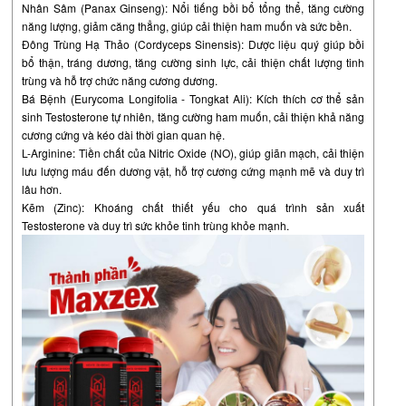
Nhân Sâm (Panax Ginseng): Nổi tiếng bồi bổ tổng thể, tăng cường
năng lượng, giảm căng thẳng, giúp cải thiện ham muốn và sức bền.
Đông Trùng Hạ Thảo (Cordyceps Sinensis): Dược liệu quý giúp bồi
bổ thận, tráng dương, tăng cường sinh lực, cải thiện chất lượng tinh
trùng và hỗ trợ chức năng cương dương.
Bá Bệnh (Eurycoma Longifolia - Tongkat Ali): Kích thích cơ thể sản
sinh Testosterone tự nhiên, tăng cường ham muốn, cải thiện khả năng
cương cứng và kéo dài thời gian quan hệ.
L-Arginine: Tiền chất của Nitric Oxide (NO), giúp giãn mạch, cải thiện
lưu lượng máu đến dương vật, hỗ trợ cương cứng mạnh mẽ và duy trì
lâu hơn.
Kẽm (Zinc): Khoáng chất thiết yếu cho quá trình sản xuất
Testosterone và duy trì sức khỏe tinh trùng khỏe mạnh.