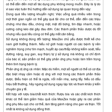
có thể dẫn đến một số tác dụng phụ không mong muốn. Đây là lý do
vì sao việc tuân thủ hướng dẫn sử dụng lại quan trọng đến vậy:
Dùng quá liều lượng khuyến nghị: Việc uống quá nhiều viên trong
một thời gian ngắn có thể gây quá tải cho cơ thể, dẫn đến các triệu
chứng như đau đầu, chóng mặt, mặt đỏ bừng, tim đập nhanh, hoặc
cương cứng kéo dài gây đau đớn. Các thành phần thảo dược dù tốt
nhưng nếu quá liều cũng có thể gây mất cân bằng.
Sử dụng không đúng đối tượng: MaxZex chủ yếu được thiết kế cho
nam giới trưởng thành. Nếu nữ giới hoặc người có các bệnh lý nền
nghiêm trọng (như tim mạch, huyết áp cao/thấp không kiểm soát, tiểu
đường nặng, suy gan, suy thận) tự ý sử dụng mà không có chỉ định
của bác sĩ, sản phẩm có thể gây phản ứng phụ hoặc làm trầm trọng
thêm tình trạng bệnh lý.
Phản ứng dị ứng cá nhân: Mặc dù hiếm, một số người có thể có cơ địa
đặc biệt nhạy cảm hoặc dị ứng với một trong các thành phần thảo
dược. Biểu hiện có thể là ngứa, nổi mẩn nhẹ, sưng tấy. Nếu có dấu
hiệu bất thường, hãy ngưng sử dụng ngay lập tức và tham khảo ý kiến
chuyên gia y tế.
Kết hợp với rượu bia/chất kích thích: Rượu bia và các chất kích thích
khác có thể làm giảm hiệu quả của MaxZex hoặc gây ra các phản
ứng phụ tiêu cực cho cơ thể, làm tăng gánh nặng cho gan và thận. Tốt
nhất là không sử dụng đồng thời.