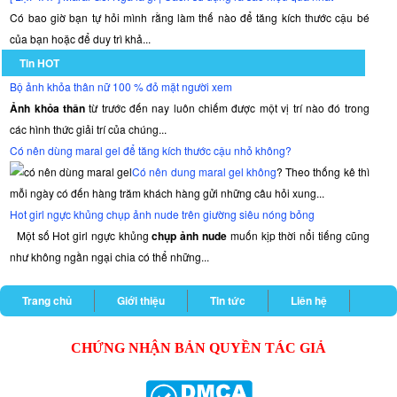
Có bao giờ bạn tự hỏi mình rằng làm thế nào để tăng kích thước cậu bé
của bạn hoặc để duy trì khả...
Tin HOT
Bộ ảnh khỏa thân nữ 100 % đỏ mặt người xem
Ảnh khỏa thân
từ trước đến nay luôn chiếm được một vị trí nào đó trong
các hình thức giải trí của chúng...
Có nên dùng maral gel để tăng kích thước cậu nhỏ không?
Có nên dung maral gel không
? Theo thống kê thì
mỗi ngày có đến hàng trăm khách hàng gửi những câu hỏi xung...
Hot girl ngực khủng chụp ảnh nude trên giường siêu nóng bỏng
Một số Hot girl ngực khủng
chụp ảnh nude
muốn kịp thời nổi tiếng cũng
như không ngần ngại chia có thể những...
Trang chủ
Giới thiệu
Tin tức
Liên hệ
CHỨNG NHẬN BẢN QUYỀN TÁC GIẢ