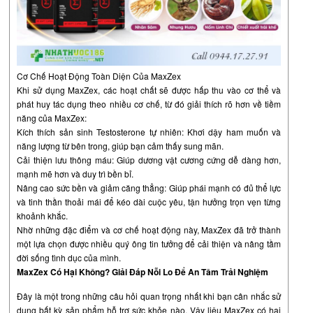
Cơ Chế Hoạt Động Toàn Diện Của MaxZex
Khi sử dụng MaxZex, các hoạt chất sẽ được hấp thu vào cơ thể và
phát huy tác dụng theo nhiều cơ chế, từ đó giải thích rõ hơn về tiềm
năng của MaxZex:
Kích thích sản sinh Testosterone tự nhiên: Khơi dậy ham muốn và
năng lượng từ bên trong, giúp bạn cảm thấy sung mãn.
Cải thiện lưu thông máu: Giúp dương vật cương cứng dễ dàng hơn,
mạnh mẽ hơn và duy trì bền bỉ.
Nâng cao sức bền và giảm căng thẳng: Giúp phái mạnh có đủ thể lực
và tinh thần thoải mái để kéo dài cuộc yêu, tận hưởng trọn vẹn từng
khoảnh khắc.
Nhờ những đặc điểm và cơ chế hoạt động này, MaxZex đã trở thành
một lựa chọn được nhiều quý ông tin tưởng để cải thiện và nâng tầm
đời sống tình dục của mình.
MaxZex Có Hại Không? Giải Đáp Nỗi Lo Để An Tâm Trải Nghiệm
Đây là một trong những câu hỏi quan trọng nhất khi bạn cân nhắc sử
dụng bất kỳ sản phẩm hỗ trợ sức khỏe nào. Vậy liệu MaxZex có hại