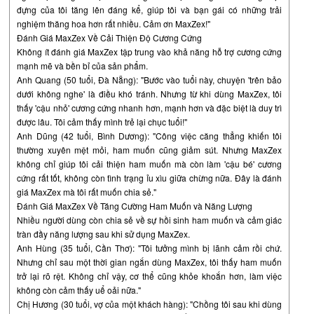
đựng của tôi tăng lên đáng kể, giúp tôi và bạn gái có những trải
nghiệm thăng hoa hơn rất nhiều. Cảm ơn MaxZex!"
Đánh Giá MaxZex Về Cải Thiện Độ Cương Cứng
Không ít đánh giá MaxZex tập trung vào khả năng hỗ trợ cương cứng
mạnh mẽ và bền bỉ của sản phẩm.
Anh Quang (50 tuổi, Đà Nẵng): "Bước vào tuổi này, chuyện 'trên bảo
dưới không nghe' là điều khó tránh. Nhưng từ khi dùng MaxZex, tôi
thấy 'cậu nhỏ' cương cứng nhanh hơn, mạnh hơn và đặc biệt là duy trì
được lâu. Tôi cảm thấy mình trẻ lại chục tuổi!"
Anh Dũng (42 tuổi, Bình Dương): "Công việc căng thẳng khiến tôi
thường xuyên mệt mỏi, ham muốn cũng giảm sút. Nhưng MaxZex
không chỉ giúp tôi cải thiện ham muốn mà còn làm 'cậu bé' cương
cứng rất tốt, không còn tình trạng ỉu xìu giữa chừng nữa. Đây là đánh
giá MaxZex mà tôi rất muốn chia sẻ."
Đánh Giá MaxZex Về Tăng Cường Ham Muốn và Năng Lượng
Nhiều người dùng còn chia sẻ về sự hồi sinh ham muốn và cảm giác
tràn đầy năng lượng sau khi sử dụng MaxZex.
Anh Hùng (35 tuổi, Cần Thơ): "Tôi tưởng mình bị lãnh cảm rồi chứ.
Nhưng chỉ sau một thời gian ngắn dùng MaxZex, tôi thấy ham muốn
trở lại rõ rệt. Không chỉ vậy, cơ thể cũng khỏe khoắn hơn, làm việc
không còn cảm thấy uể oải nữa."
Chị Hương (30 tuổi, vợ của một khách hàng): "Chồng tôi sau khi dùng