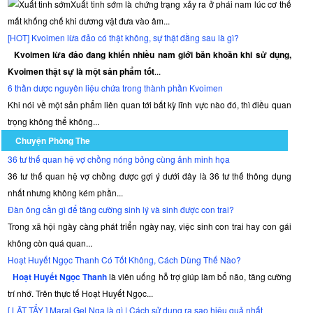
Xuất tinh sớm là chứng trạng xảy ra ở phái nam lúc cơ thể
mất khống chế khi dương vật đưa vào âm...
[HOT] Kvoimen lừa đảo có thật không, sự thật đằng sau là gì?
Kvoimen lừa đảo đang khiến nhiều nam giới băn khoăn khi sử dụng,
Kvoimen thật sự là một sản phẩm tốt
...
6 thần dược nguyên liệu chứa trong thành phần Kvoimen
Khi nói về một sản phẩm liên quan tới bất kỳ lĩnh vực nào đó, thì điều quan
trọng không thể không...
Chuyện Phòng The
36 tư thế quan hệ vợ chồng nóng bỏng cùng ảnh minh họa
36 tư thế quan hệ vợ chồng được gợi ý dưới đây là 36 tư thế thông dụng
nhất nhưng không kém phần...
Đàn ông cần gì để tăng cường sinh lý và sinh được con trai?
Trong xã hội ngày càng phát triển ngày nay, việc sinh con trai hay con gái
không còn quá quan...
Hoạt Huyết Ngọc Thanh Có Tốt Không, Cách Dùng Thế Nào?
Hoạt Huyết Ngọc Thanh
là viên uống hỗ trợ giúp làm bổ não, tăng cường
trí nhớ. Trên thực tế Hoạt Huyết Ngọc...
[ LẬT TẨY ] Maral Gel Nga là gì | Cách sử dụng ra sao hiệu quả nhất