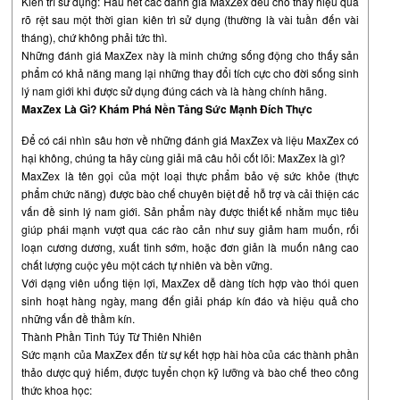
Kiên trì sử dụng: Hầu hết các đánh giá MaxZex đều cho thấy hiệu quả
rõ rệt sau một thời gian kiên trì sử dụng (thường là vài tuần đến vài
tháng), chứ không phải tức thì.
Những đánh giá MaxZex này là minh chứng sống động cho thấy sản
phẩm có khả năng mang lại những thay đổi tích cực cho đời sống sinh
lý nam giới khi được sử dụng đúng cách và là hàng chính hãng.
MaxZex Là Gì? Khám Phá Nền Tảng Sức Mạnh Đích Thực
Để có cái nhìn sâu hơn về những đánh giá MaxZex và liệu MaxZex có
hại không, chúng ta hãy cùng giải mã câu hỏi cốt lõi: MaxZex là gì?
MaxZex là tên gọi của một loại thực phẩm bảo vệ sức khỏe (thực
phẩm chức năng) được bào chế chuyên biệt để hỗ trợ và cải thiện các
vấn đề sinh lý nam giới. Sản phẩm này được thiết kế nhằm mục tiêu
giúp phái mạnh vượt qua các rào cản như suy giảm ham muốn, rối
loạn cương dương, xuất tinh sớm, hoặc đơn giản là muốn nâng cao
chất lượng cuộc yêu một cách tự nhiên và bền vững.
Với dạng viên uống tiện lợi, MaxZex dễ dàng tích hợp vào thói quen
sinh hoạt hàng ngày, mang đến giải pháp kín đáo và hiệu quả cho
những vấn đề thầm kín.
Thành Phần Tinh Túy Từ Thiên Nhiên
Sức mạnh của MaxZex đến từ sự kết hợp hài hòa của các thành phần
thảo dược quý hiếm, được tuyển chọn kỹ lưỡng và bào chế theo công
thức khoa học: