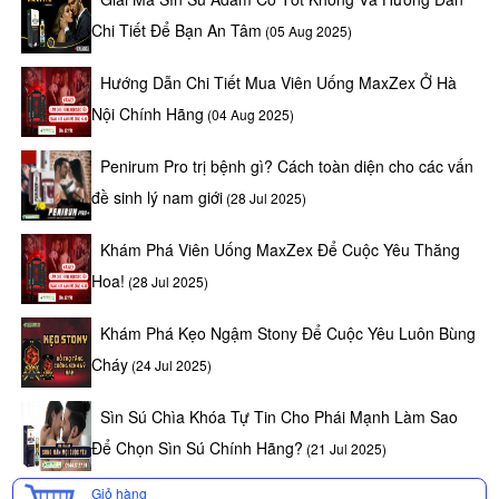
Chi Tiết Để Bạn An Tâm
(05 Aug 2025)
Hướng Dẫn Chi Tiết Mua Viên Uống MaxZex Ở Hà
Nội Chính Hãng
(04 Aug 2025)
Penirum Pro trị bệnh gì? Cách toàn diện cho các vấn
đề sinh lý nam giới
(28 Jul 2025)
Khám Phá Viên Uống MaxZex Để Cuộc Yêu Thăng
Hoa!
(28 Jul 2025)
Khám Phá Kẹo Ngậm Stony Để Cuộc Yêu Luôn Bùng
Cháy
(24 Jul 2025)
Sìn Sú Chìa Khóa Tự Tin Cho Phái Mạnh Làm Sao
Để Chọn Sìn Sú Chính Hãng?
(21 Jul 2025)
Giỏ hàng