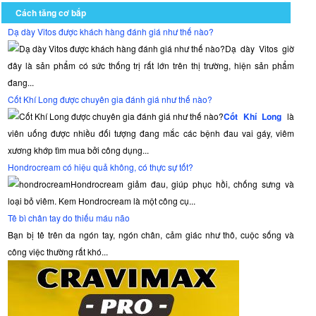
Cách tăng cơ bắp
Dạ dày Vitos được khách hàng đánh giá như thế nào?
Dạ dày Vitos giờ
đây là sản phẩm có sức thống trị rất lớn trên thị trường, hiện sản phẩm
đang...
Cốt Khí Long được chuyên gia đánh giá như thế nào?
Cốt Khí Long
là
viên uống được nhiều đối tượng đang mắc các bệnh đau vai gáy, viêm
xương khớp tìm mua bởi công dụng...
Hondrocream có hiệu quả không, có thực sự tốt?
Hondrocream giảm đau, giúp phục hồi, chống sưng và
loại bỏ viêm. Kem Hondrocream là một công cụ...
Tê bì chân tay do thiếu máu não
Bạn bị tê trên da ngón tay, ngón chân, cảm giác như thô, cuộc sống và
công việc thường rất khó...