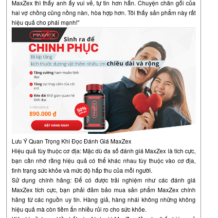
MaxZex thì thấy anh ấy vui vẻ, tự tin hơn hẳn. Chuyện chăn gối của
hai vợ chồng cũng nồng nàn, hòa hợp hơn. Tôi thấy sản phẩm này rất
hiệu quả cho phái mạnh!"
Lưu Ý Quan Trọng Khi Đọc Đánh Giá MaxZex
Hiệu quả tùy thuộc cơ địa: Mặc dù đa số đánh giá MaxZex là tích cực,
bạn cần nhớ rằng hiệu quả có thể khác nhau tùy thuộc vào cơ địa,
tình trạng sức khỏe và mức độ hấp thu của mỗi người.
Sử dụng chính hãng: Để có được trải nghiệm như các đánh giá
MaxZex tích cực, bạn phải đảm bảo mua sản phẩm MaxZex chính
hãng từ các nguồn uy tín. Hàng giả, hàng nhái không những không
hiệu quả mà còn tiềm ẩn nhiều rủi ro cho sức khỏe.