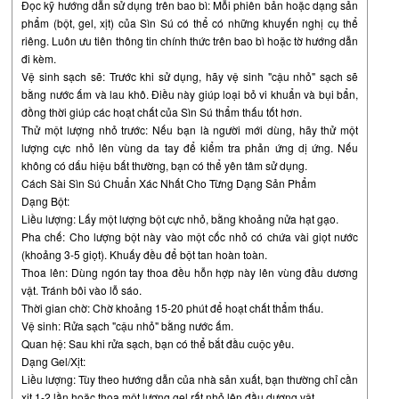
Đọc kỹ hướng dẫn sử dụng trên bao bì: Mỗi phiên bản hoặc dạng sản
phẩm (bột, gel, xịt) của Sìn Sú có thể có những khuyến nghị cụ thể
riêng. Luôn ưu tiên thông tin chính thức trên bao bì hoặc tờ hướng dẫn
đi kèm.
Vệ sinh sạch sẽ: Trước khi sử dụng, hãy vệ sinh "cậu nhỏ" sạch sẽ
bằng nước ấm và lau khô. Điều này giúp loại bỏ vi khuẩn và bụi bẩn,
đồng thời giúp các hoạt chất của Sìn Sú thẩm thấu tốt hơn.
Thử một lượng nhỏ trước: Nếu bạn là người mới dùng, hãy thử một
lượng cực nhỏ lên vùng da tay để kiểm tra phản ứng dị ứng. Nếu
không có dấu hiệu bất thường, bạn có thể yên tâm sử dụng.
Cách Sài Sìn Sú Chuẩn Xác Nhất Cho Từng Dạng Sản Phẩm
Dạng Bột:
Liều lượng: Lấy một lượng bột cực nhỏ, bằng khoảng nửa hạt gạo.
Pha chế: Cho lượng bột này vào một cốc nhỏ có chứa vài giọt nước
(khoảng 3-5 giọt). Khuấy đều để bột tan hoàn toàn.
Thoa lên: Dùng ngón tay thoa đều hỗn hợp này lên vùng đầu dương
vật. Tránh bôi vào lỗ sáo.
Thời gian chờ: Chờ khoảng 15-20 phút để hoạt chất thẩm thấu.
Vệ sinh: Rửa sạch "cậu nhỏ" bằng nước ấm.
Quan hệ: Sau khi rửa sạch, bạn có thể bắt đầu cuộc yêu.
Dạng Gel/Xịt:
Liều lượng: Tùy theo hướng dẫn của nhà sản xuất, bạn thường chỉ cần
xịt 1-2 lần hoặc thoa một lượng gel rất nhỏ lên đầu dương vật.