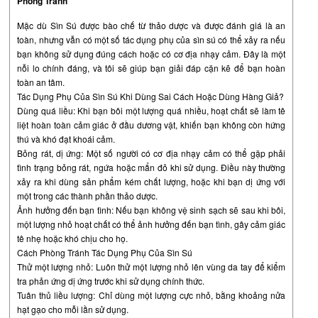
Phòng Tránh
Mặc dù Sìn Sú được bào chế từ thảo dược và được đánh giá là an
toàn, nhưng vẫn có một số tác dụng phụ của sìn sú có thể xảy ra nếu
bạn không sử dụng đúng cách hoặc có cơ địa nhạy cảm. Đây là một
nỗi lo chính đáng, và tôi sẽ giúp bạn giải đáp cặn kẽ để bạn hoàn
toàn an tâm.
Tác Dụng Phụ Của Sìn Sú Khi Dùng Sai Cách Hoặc Dùng Hàng Giả?
Dùng quá liều: Khi bạn bôi một lượng quá nhiều, hoạt chất sẽ làm tê
liệt hoàn toàn cảm giác ở đầu dương vật, khiến bạn không còn hứng
thú và khó đạt khoái cảm.
Bỏng rát, dị ứng: Một số người có cơ địa nhạy cảm có thể gặp phải
tình trạng bỏng rát, ngứa hoặc mẩn đỏ khi sử dụng. Điều này thường
xảy ra khi dùng sản phẩm kém chất lượng, hoặc khi bạn dị ứng với
một trong các thành phần thảo dược.
Ảnh hưởng đến bạn tình: Nếu bạn không vệ sinh sạch sẽ sau khi bôi,
một lượng nhỏ hoạt chất có thể ảnh hưởng đến bạn tình, gây cảm giác
tê nhẹ hoặc khó chịu cho họ.
Cách Phòng Tránh Tác Dụng Phụ Của Sìn Sú
Thử một lượng nhỏ: Luôn thử một lượng nhỏ lên vùng da tay để kiểm
tra phản ứng dị ứng trước khi sử dụng chính thức.
Tuân thủ liều lượng: Chỉ dùng một lượng cực nhỏ, bằng khoảng nửa
hạt gạo cho mỗi lần sử dụng.