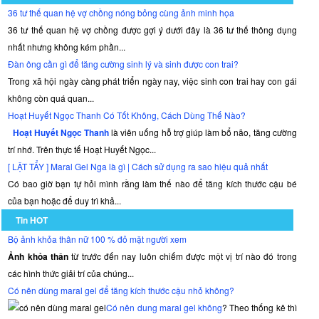
36 tư thế quan hệ vợ chồng nóng bỏng cùng ảnh minh họa
36 tư thế quan hệ vợ chồng được gợi ý dưới đây là 36 tư thế thông dụng
nhất nhưng không kém phần...
Đàn ông cần gì để tăng cường sinh lý và sinh được con trai?
Trong xã hội ngày càng phát triển ngày nay, việc sinh con trai hay con gái
không còn quá quan...
Hoạt Huyết Ngọc Thanh Có Tốt Không, Cách Dùng Thế Nào?
Hoạt Huyết Ngọc Thanh
là viên uống hỗ trợ giúp làm bổ não, tăng cường
trí nhớ. Trên thực tế Hoạt Huyết Ngọc...
[ LẬT TẨY ] Maral Gel Nga là gì | Cách sử dụng ra sao hiệu quả nhất
Có bao giờ bạn tự hỏi mình rằng làm thế nào để tăng kích thước cậu bé
của bạn hoặc để duy trì khả...
Tin HOT
Bộ ảnh khỏa thân nữ 100 % đỏ mặt người xem
Ảnh khỏa thân
từ trước đến nay luôn chiếm được một vị trí nào đó trong
các hình thức giải trí của chúng...
Có nên dùng maral gel để tăng kích thước cậu nhỏ không?
Có nên dung maral gel không
? Theo thống kê thì