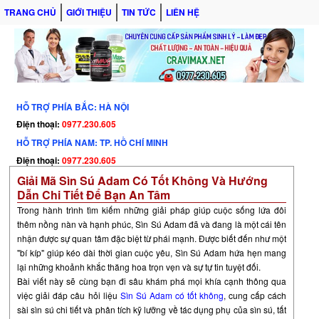
TRANG CHỦ
GIỚI THIỆU
TIN TỨC
LIÊN HỆ
HỖ TRỢ PHÍA BẮC: HÀ NỘI
Điện thoại:
0977.230.605
HỖ TRỢ PHÍA NAM: TP. HỒ CHÍ MINH
Điện thoại:
0977.230.605
Giải Mã Sìn Sú Adam Có Tốt Không Và Hướng
Dẫn Chi Tiết Để Bạn An Tâm
Trong hành trình tìm kiếm những giải pháp giúp cuộc sống lứa đôi
thêm nồng nàn và hạnh phúc,
Sìn Sú Adam
đã và đang là một cái tên
nhận được sự quan tâm đặc biệt từ phái mạnh. Được biết đến như một
"bí kíp" giúp kéo dài thời gian cuộc yêu,
Sìn Sú Adam
hứa hẹn mang
lại những khoảnh khắc thăng hoa trọn vẹn và sự tự tin tuyệt đối.
Bài viết này sẽ cùng bạn đi sâu khám phá mọi khía cạnh thông qua
việc giải đáp câu hỏi liệu
Sìn Sú Adam có tốt không
, cung cấp cách
sài sìn sú chi tiết và phân tích kỹ lưỡng về tác dụng phụ của sìn sú, tất