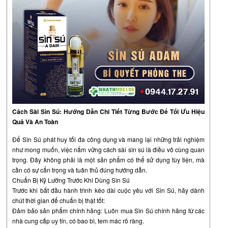
Cách Sài Sìn Sú: Hướng Dẫn Chi Tiết Từng Bước Để Tối Ưu Hiệu
Quả Và An Toàn
Để Sìn Sú phát huy tối đa công dụng và mang lại những trải nghiệm
như mong muốn, việc nắm vững cách sài sìn sú là điều vô cùng quan
trọng. Đây không phải là một sản phẩm có thể sử dụng tùy tiện, mà
cần có sự cẩn trọng và tuân thủ đúng hướng dẫn.
Chuẩn Bị Kỹ Lưỡng Trước Khi Dùng Sìn Sú
Trước khi bắt đầu hành trình kéo dài cuộc yêu với Sìn Sú, hãy dành
chút thời gian để chuẩn bị thật tốt:
Đảm bảo sản phẩm chính hãng: Luôn mua Sìn Sú chính hãng từ các
nhà cung cấp uy tín, có bao bì, tem mác rõ ràng.