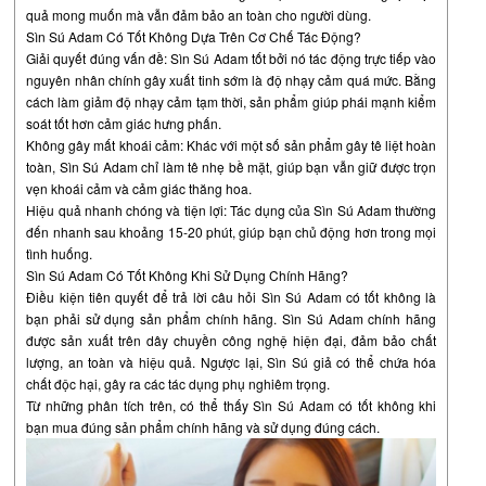
quả mong muốn mà vẫn đảm bảo an toàn cho người dùng.
Sìn Sú Adam Có Tốt Không Dựa Trên Cơ Chế Tác Động?
Giải quyết đúng vấn đề: Sìn Sú Adam tốt bởi nó tác động trực tiếp vào
nguyên nhân chính gây xuất tinh sớm là độ nhạy cảm quá mức. Bằng
cách làm giảm độ nhạy cảm tạm thời, sản phẩm giúp phái mạnh kiểm
soát tốt hơn cảm giác hưng phấn.
Không gây mất khoái cảm: Khác với một số sản phẩm gây tê liệt hoàn
toàn, Sìn Sú Adam chỉ làm tê nhẹ bề mặt, giúp bạn vẫn giữ được trọn
vẹn khoái cảm và cảm giác thăng hoa.
Hiệu quả nhanh chóng và tiện lợi: Tác dụng của Sìn Sú Adam thường
đến nhanh sau khoảng 15-20 phút, giúp bạn chủ động hơn trong mọi
tình huống.
Sìn Sú Adam Có Tốt Không Khi Sử Dụng Chính Hãng?
Điều kiện tiên quyết để trả lời câu hỏi Sìn Sú Adam có tốt không là
bạn phải sử dụng sản phẩm chính hãng. Sìn Sú Adam chính hãng
được sản xuất trên dây chuyền công nghệ hiện đại, đảm bảo chất
lượng, an toàn và hiệu quả. Ngược lại, Sìn Sú giả có thể chứa hóa
chất độc hại, gây ra các tác dụng phụ nghiêm trọng.
Từ những phân tích trên, có thể thấy Sìn Sú Adam có tốt không khi
bạn mua đúng sản phẩm chính hãng và sử dụng đúng cách.