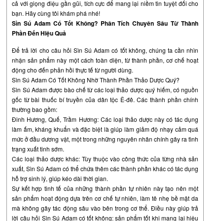
cả với giọng điệu gần gũi, tích cực để mang lại niềm tin tuyệt đối cho
bạn. Hãy cùng tôi khám phá nhé!
Sìn Sú Adam Có Tốt Không? Phân Tích Chuyên Sâu Từ Thành
Phần Đến Hiệu Quả
Để trả lời cho câu hỏi Sìn Sú Adam có tốt không, chúng ta cần nhìn
nhận sản phẩm này một cách toàn diện, từ thành phần, cơ chế hoạt
động cho đến phản hồi thực tế từ người dùng.
Sìn Sú Adam Có Tốt Không Nhờ Thành Phần Thảo Dược Quý?
Sìn Sú Adam được bào chế từ các loại thảo dược quý hiếm, có nguồn
gốc từ bài thuốc bí truyền của dân tộc Ê-đê. Các thành phần chính
thường bao gồm:
Đinh Hương, Quế, Trầm Hương: Các loại thảo dược này có tác dụng
làm ấm, kháng khuẩn và đặc biệt là giúp làm giảm độ nhạy cảm quá
mức ở đầu dương vật, một trong những nguyên nhân chính gây ra tình
trạng xuất tinh sớm.
Các loại thảo dược khác: Tùy thuộc vào công thức của từng nhà sản
xuất, Sìn Sú Adam có thể chứa thêm các thành phần khác có tác dụng
hỗ trợ sinh lý, giúp kéo dài thời gian.
Sự kết hợp tinh tế của những thành phần tự nhiên này tạo nên một
sản phẩm hoạt động dựa trên cơ chế tự nhiên, làm tê nhẹ bề mặt da
mà không gây tác động sâu vào bên trong cơ thể. Điều này giúp trả
lời câu hỏi Sìn Sú Adam có tốt không: sản phẩm tốt khi mang lại hiệu