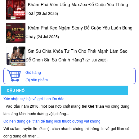
Khám Phá Viên Uống MaxZex Để Cuộc Yêu Thăng
Hoa!
(28 Jul 2025)
Khám Phá Kẹo Ngậm Stony Để Cuộc Yêu Luôn Bùng
Cháy
(24 Jul 2025)
Sìn Sú Chìa Khóa Tự Tin Cho Phái Mạnh Làm Sao
Để Chọn Sìn Sú Chính Hãng?
(21 Jul 2025)
Giỏ hàng
(0)
sản phẩm
CẬU NHỎ
Xác nhận sự thật về gel titan lừa đảo
Vào đầu năm 2016, một loại hợp chất mang tên
Gel Titan
với công dụng
làm tăng kích thước dương vật, chống...
Có nên dùng gel titan để tăng kích thước dương vật không
Với sự lan truyền tin tức một cách nhanh chóng thì thông tin về gel titan có
công dụng cải thiện...