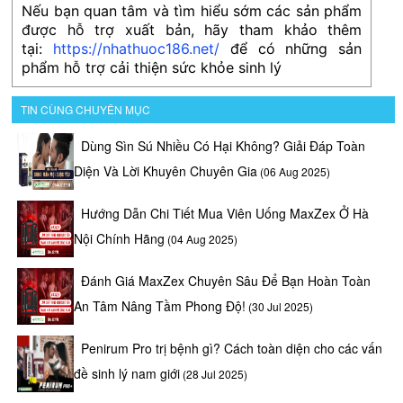
Nếu bạn quan tâm và tìm hiểu sớm các sản phẩm
được hỗ trợ xuất bản, hãy tham khảo thêm
tại:
https://nhathuoc186.net/
để có những sản
phẩm hỗ trợ cải thiện sức khỏe sinh lý
TIN CÙNG CHUYÊN MỤC
Dùng Sìn Sú Nhiều Có Hại Không? Giải Đáp Toàn
Diện Và Lời Khuyên Chuyên Gia
(06 Aug 2025)
Hướng Dẫn Chi Tiết Mua Viên Uống MaxZex Ở Hà
Nội Chính Hãng
(04 Aug 2025)
Đánh Giá MaxZex Chuyên Sâu Để Bạn Hoàn Toàn
An Tâm Nâng Tầm Phong Độ!
(30 Jul 2025)
Penirum Pro trị bệnh gì? Cách toàn diện cho các vấn
đề sinh lý nam giới
(28 Jul 2025)