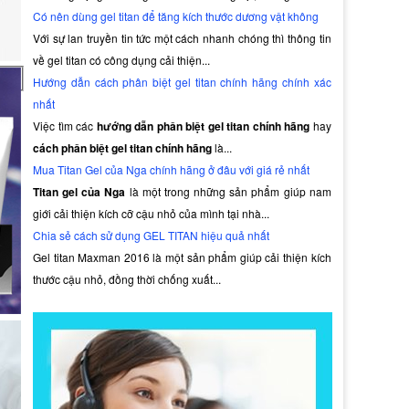
Có nên dùng gel titan để tăng kích thước dương vật không
Với sự lan truyền tin tức một cách nhanh chóng thì thông tin
về gel titan có công dụng cải thiện...
Hướng dẫn cách phân biệt gel titan chính hãng chính xác
nhất
Việc tìm các
hướng dẫn phân biệt gel titan chính hãng
hay
t
cách phân biệt gel titan chính hãng
là...
 sản
Mua Titan Gel của Nga chính hãng ở đâu với giá rẻ nhất
Titan gel của Nga
là một trong những sản phẩm giúp nam
giới cải thiện kích cỡ cậu nhỏ của mình tại nhà...
Chia sẻ cách sử dụng GEL TITAN hiệu quả nhất
Gel titan Maxman 2016 là một sản phẩm giúp cải thiện kích
thước cậu nhỏ, đồng thời chống xuất...
iệc