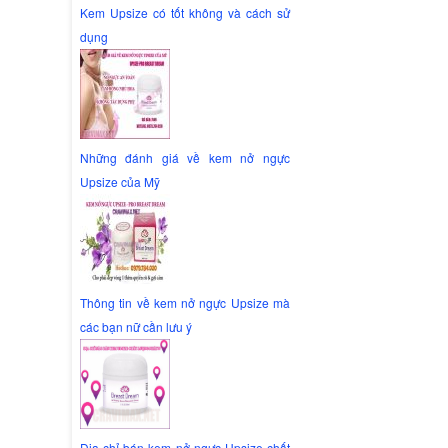
Kem Upsize có tốt không và cách sử
dụng
Những đánh giá về kem nở ngực
Upsize của Mỹ
Thông tin về kem nở ngực Upsize mà
các bạn nữ cần lưu ý
Địa chỉ bán kem nở ngực Upsize chất