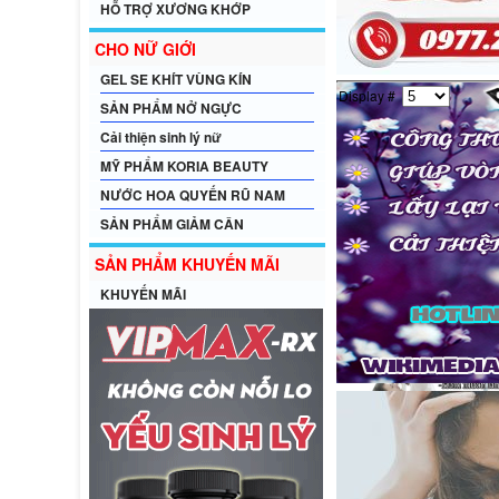
HỖ TRỢ XƯƠNG KHỚP
CHO NỮ GIỚI
GEL SE KHÍT VÙNG KÍN
Display #
SẢN PHẨM NỞ NGỰC
Cải thiện sinh lý nữ
MỸ PHẨM KORIA BEAUTY
NƯỚC HOA QUYẾN RŨ NAM
SẢN PHẨM GIẢM CÂN
SẢN PHẨM KHUYẾN MÃI
KHUYẾN MÃI