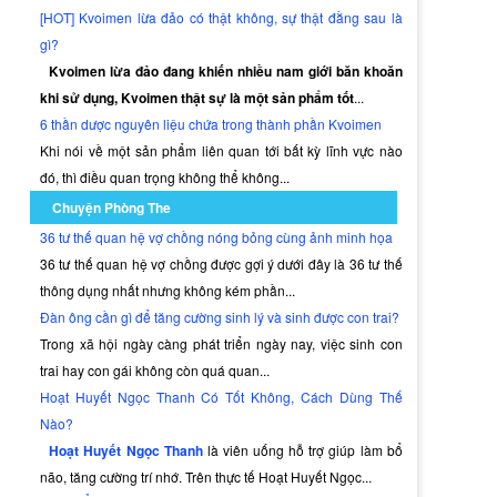
[HOT] Kvoimen lừa đảo có thật không, sự thật đằng sau là
gì?
Kvoimen lừa đảo đang khiến nhiều nam giới băn khoăn
khi sử dụng, Kvoimen thật sự là một sản phẩm tốt
...
6 thần dược nguyên liệu chứa trong thành phần Kvoimen
Khi nói về một sản phẩm liên quan tới bất kỳ lĩnh vực nào
đó, thì điều quan trọng không thể không...
Chuyện Phòng The
36 tư thế quan hệ vợ chồng nóng bỏng cùng ảnh minh họa
36 tư thế quan hệ vợ chồng được gợi ý dưới đây là 36 tư thế
thông dụng nhất nhưng không kém phần...
Đàn ông cần gì để tăng cường sinh lý và sinh được con trai?
Trong xã hội ngày càng phát triển ngày nay, việc sinh con
trai hay con gái không còn quá quan...
Hoạt Huyết Ngọc Thanh Có Tốt Không, Cách Dùng Thế
Nào?
Hoạt Huyết Ngọc Thanh
là viên uống hỗ trợ giúp làm bổ
não, tăng cường trí nhớ. Trên thực tế Hoạt Huyết Ngọc...