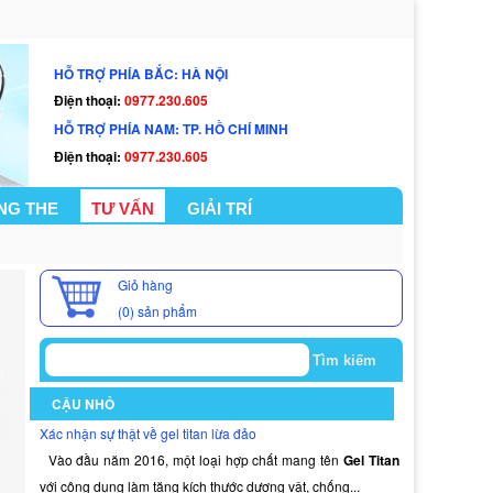
HỖ TRỢ PHÍA BẮC: HÀ NỘI
Điện thoại:
0977.230.605
HỖ TRỢ PHÍA NAM: TP. HỒ CHÍ MINH
Điện thoại:
0977.230.605
NG THE
TƯ VẤN
GIẢI TRÍ
Giỏ hàng
(0)
sản phẩm
CẬU NHỎ
Xác nhận sự thật về gel titan lừa đảo
Vào đầu năm 2016, một loại hợp chất mang tên
Gel Titan
với công dụng làm tăng kích thước dương vật, chống...