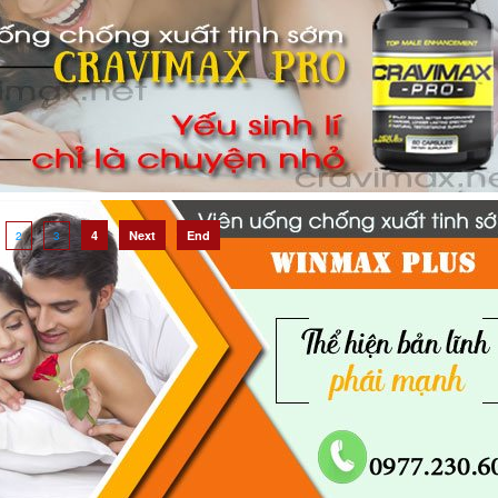
Nước hoa kích thích ham muốn quan hệ tình dục
Nước hoa kích thích ham muốn tình dục tính đến thời điểm hiện tại ch
hẳn không còn quá xa lạ với chúng ta nữa. Đ
4
Next
End
2
3