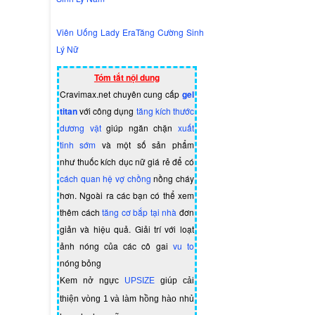
Viên Uống Lady EraTăng Cường Sinh
Lý Nữ
Tóm tắt nội dung
Cravimax.net chuyên cung cấp
gel
titan
với công dụng
tăng kích thước
dương vật
giúp ngăn chặn
xuất
tinh sớm
và một số sản phẩm
như
thuốc kích dục nữ giá rẻ
để có
cách quan hệ vợ chồng
nồng cháy
hơn. Ngoài ra các bạn có thể xem
thêm cách
tăng cơ bắp tại nhà
đơn
giản và hiệu quả. Giải trí với loạt
ảnh nóng của các cô gai
vu to
nóng bỏng
Kem nở ngực
UPSIZE
giúp cải
thiện vòng 1 và làm hồng hào nhủ