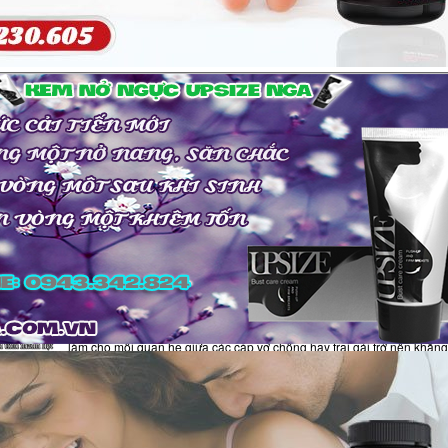
Thông tin mới nhất về nước hoa kích thích phụ nữ
Nước hoa kích thích phụ nữ là một trong những mối lo ngại của không í
người và nhất là ở nữ giới. Rất nhiều người muốn tìm hiểu để sử dụng
phẩm nhưng thực chất chúng ta hay hiểu sai về loại nước
Quyến rũ phái đẹp bằng hương nước hoa pheromone
Xét về mặt nào đó thì nước hoa kích dục nữ là một giải pháp tốt trong v
làm cho mối quan hệ giữa các cặp vợ chồng hay trai gái trở nên khắng
khít hơn và hạnh phúc hơn. Vì trong cuộc sống có thể vì một lý do nào