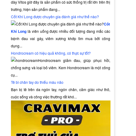
dày Vitos giờ đây là sản phẩm có sức thống trị rất lớn trên thị
trường, hiện sản phẩm đang...
Cốt Khí Long được chuyên gia đánh giá như thế nào?
Cốt
Khí Long
là viên uống được nhiều đối tượng đang mắc các
bệnh đau vai gáy, viêm xương khớp tìm mua bởi công
dụng...
Hondrocream có hiệu quả không, có thực sự tốt?
Hondrocream giảm đau, giúp phục hồi,
chống sưng và loại bỏ viêm. Kem Hondrocream là một công
cụ...
Tê bì chân tay do thiếu máu não
Bạn bị tê trên da ngón tay, ngón chân, cảm giác như thô,
cuộc sống và công việc thường rất khó...