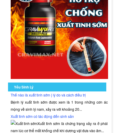
Yếu Sinh Lý
Thế nào là xuất tinh sớm | lý do và cách điều trị
Bệnh lý xuất tinh sớm được xem là 1 trong những cơn ác
mộng về sinh lý nam, xảy ra với khoảng 20...
Xuất tinh sớm có tác động đến sinh sản
Xuất tinh sớm là chứng trạng xảy ra ở phái
nam lúc cơ thể mất khống chế khi dương vật đưa vào âm...