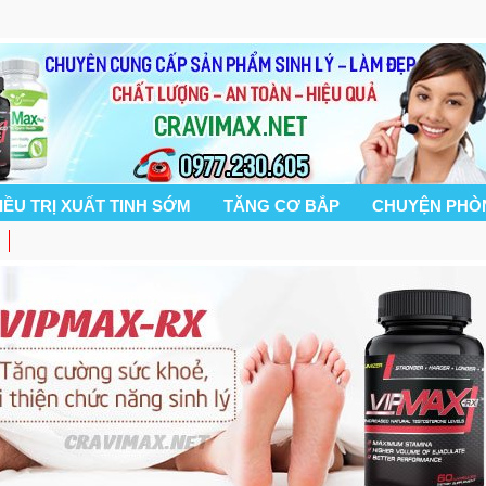
IỀU TRỊ XUẤT TINH SỚM
TĂNG CƠ BẮP
CHUYỆN PHÒ