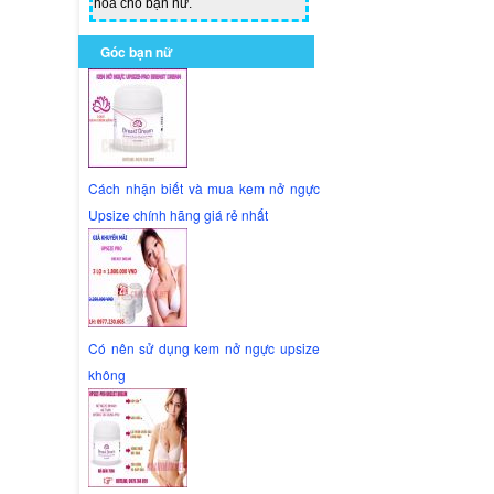
hoa cho bạn nữ.
Góc bạn nữ
Cách nhận biết và mua kem nở ngực
Upsize chính hãng giá rẻ nhất
Có nên sử dụng kem nở ngực upsize
không