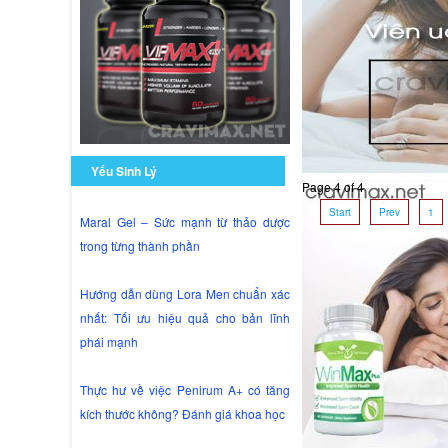
Yếu Sinh Lý
Page 4 of 4
Start
Prev
1
Maral Gel – Sức mạnh từ thảo dược
trong từng thành phần
Hướng dẫn dùng Lora Men chuẩn xác
nhất: Tối ưu hiệu quả cho bản lĩnh
phái mạnh
Thực hư về việc Penirum A+ có tăng
kích thước không? Đánh giá khoa học