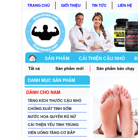
TRANG CHỦ
GIỚI THIỆU
TIN TỨC
LIÊN HỆ
SẢN PHẨM
CẢI THIỆN CẬU NHỎ
Đ
Tất cả
Sản phẩm mới
Sản phẩm bán chạy
»
GÓC BẠN NỮ
DANH MỤC SẢN PHẨM
DÀNH CHO NAM
TĂNG KÍCH THƯỚC CẬU NHỎ
CHỐNG XUẤT TINH SỚM
NƯỚC HOA QUYẾN RŨ NỮ
CẢI THIỆN YẾU TINH TRÙNG
VIÊN UỐNG TĂNG CƠ BẮP