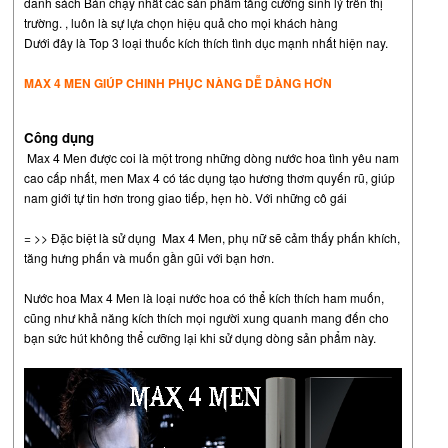
danh sách Bán chạy nhất các sản phẩm tăng cường sinh lý trên thị
trường. , luôn là sự lựa chọn hiệu quả cho mọi khách hàng
Dưới đây là Top 3 loại thuốc kích thích tình dục mạnh nhất hiện nay.
MAX 4 MEN GIÚP CHINH PHỤC NÀNG DỄ DÀNG HƠN
Công dụng
Max 4
Men được coi là một trong những dòng nước hoa tình yêu nam
cao cấp nhất, men Max 4 có tác dụng tạo hương thơm quyến rũ, giúp
nam giới tự tin hơn trong giao tiếp, hẹn hò. Với những cô gái
= >> Đặc biệt là sử dụng
Max 4
Men
, phụ nữ sẽ cảm thấy phấn khích,
tăng hưng phấn và muốn gần gũi với bạn hơn.
Nước hoa Max 4 Men là loại nước hoa có thể kích thích ham muốn,
cũng như khả năng kích thích mọi người xung quanh mang đến cho
bạn sức hút không thể cưỡng lại khi sử dụng dòng sản phẩm này.