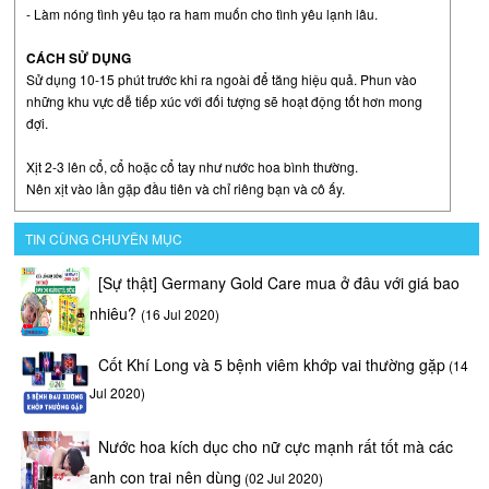
- Làm nóng tình yêu tạo ra ham muốn cho tình yêu lạnh lâu.
CÁCH SỬ DỤNG
Sử dụng 10-15 phút trước khi ra ngoài để tăng hiệu quả. Phun vào
những khu vực dễ tiếp xúc với đối tượng sẽ hoạt động tốt hơn mong
đợi.
Xịt 2-3 lên cổ, cổ hoặc cổ tay như nước hoa bình thường.
Nên xịt vào lần gặp đầu tiên và chỉ riêng bạn và cô ấy.
TIN CÙNG CHUYÊN MỤC
[Sự thật] Germany Gold Care mua ở đâu với giá bao
nhiêu?
(16 Jul 2020)
Cốt Khí Long và 5 bệnh viêm khớp vai thường gặp
(14
Jul 2020)
Nước hoa kích dục cho nữ cực mạnh rất tốt mà các
anh con trai nên dùng
(02 Jul 2020)