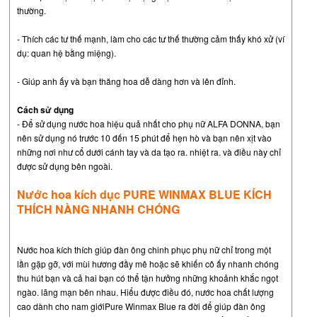
thường.
- Thích các tư thế mạnh, làm cho các tư thế thường cảm thấy khó xử (ví
dụ: quan hệ bằng miệng).
- Giúp anh ấy và bạn thăng hoa dễ dàng hơn và lên đỉnh.
Cách sử dụng
- Để sử dụng nước hoa hiệu quả nhất cho phụ nữ ALFA DONNA, bạn
nên sử dụng nó trước 10 đến 15 phút để hẹn hò và bạn nên xịt vào
những nơi như cổ dưới cánh tay và da tạo ra. nhiệt ra. và điều này chỉ
được sử dụng bên ngoài.
Nước hoa kích dục PURE WINMAX BLUE KÍCH
THÍCH NÀNG NHANH CHÓNG
Nước hoa kích thích giúp đàn ông chinh phục phụ nữ chỉ trong một
lần gặp gỡ, với mùi hương đầy mê hoặc sẽ khiến cô ấy nhanh chóng
thu hút bạn và cả hai bạn có thể tận hưởng những khoảnh khắc ngọt
ngào. lãng mạn bên nhau. Hiểu được điều đó, nước hoa chất lượng
cao dành cho nam giớiPure Winmax Blue ra đời để giúp đàn ông