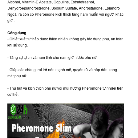
Alcohol, Vitamin-E Acetate, Copulins, Estratetraenol,
Dehydroepiandrosterone, Sodium Sulfate, Androstanone, Epiandro
Ngoài ra còn có Pheromone kích thích tăng ham muốn với người khác
giới.
Công dụng
- Chiết xuất từ thảo dược thiên nhiên không gây tác dụng phụ, an toàn
khi sử dụng.
- Tăng sự tự tin và nam tính cho nam giới trước phụ nữ.
- Giúp các chàng trai trở nên mạnh mẽ, quyến rũ và hấp dẫn trong
mắt phụ nữ.
- Thu hút và kích thích phụ nữ với mùi hương Pheromone tự nhiên trên
cơ thể.