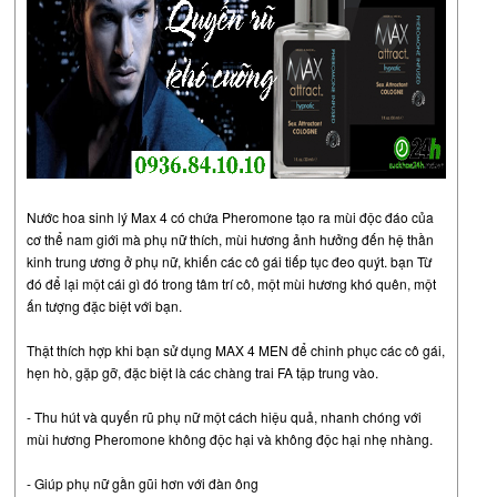
Nước hoa sinh lý Max 4 có chứa Pheromone tạo ra mùi độc đáo của
cơ thể nam giới mà phụ nữ thích, mùi hương ảnh hưởng đến hệ thần
kinh trung ương ở phụ nữ, khiến các cô gái tiếp tục đeo quýt. bạn Từ
đó để lại một cái gì đó trong tâm trí cô, một mùi hương khó quên, một
ấn tượng đặc biệt với bạn.
Thật thích hợp khi bạn sử dụng MAX 4 MEN để chinh phục các cô gái,
hẹn hò, gặp gỡ, đặc biệt là các chàng trai FA tập trung vào.
- Thu hút và quyến rũ phụ nữ một cách hiệu quả, nhanh chóng với
mùi hương Pheromone không độc hại và không độc hại nhẹ nhàng.
- Giúp phụ nữ gần gũi hơn với đàn ông