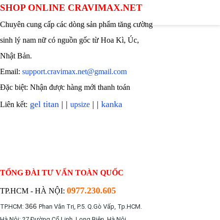
SHOP ONLINE CRAVIMAX.NET
Chuyên cung cấp các dòng sản phẩm tăng cường
sinh lý nam nữ có nguồn gốc từ Hoa Kì, Úc,
Nhật Bản.
Email:
support.cravimax.net@gmail.com
Đặc biệt: Nhận được hàng mới thanh toán
gel titan
| |
| |
kanka
Liên kết:
upsize
TỔNG ĐÀI TƯ VẤN TOÀN QUỐC
0977.230.605
TP.HCM - HÀ NỘI:
366
TP.HCM:
Phan Văn Trị, P.5. Q.Gò Vấp, Tp.HCM.
Hà Nội: 27 Đường Cổ Linh, Long Biên, Hà Nội