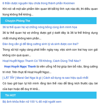
6 thần dược nguyên liệu chứa trong thành phần Kvoimen
Khi nói về một sản phẩm liên quan tới bất kỳ lĩnh vực nào đó, thì điều quan
trọng không thể không...
Chuyện Phòng The
36 tư thế quan hệ vợ chồng nóng bỏng cùng ảnh minh họa
36 tư thế quan hệ vợ chồng được gợi ý dưới đây là 36 tư thế thông dụng
nhất nhưng không kém phần...
Đàn ông cần gì để tăng cường sinh lý và sinh được con trai?
Trong xã hội ngày càng phát triển ngày nay, việc sinh con trai hay con gái
không còn quá quan...
Hoạt Huyết Ngọc Thanh Có Tốt Không, Cách Dùng Thế Nào?
Hoạt Huyết Ngọc Thanh
là viên uống hỗ trợ giúp làm bổ não, tăng cường
trí nhớ. Trên thực tế Hoạt Huyết Ngọc...
[ LẬT TẨY ] Maral Gel Nga là gì | Cách sử dụng ra sao hiệu quả nhất
Có bao giờ bạn tự hỏi mình rằng làm thế nào để tăng kích thước cậu bé
của bạn hoặc để duy trì khả...
Tin HOT
Bộ ảnh khỏa thân nữ 100 % đỏ mặt người xem