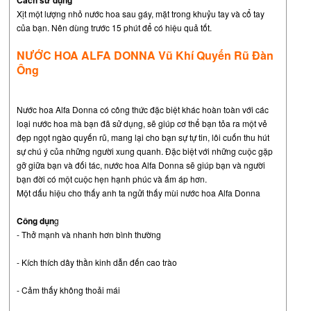
Xịt một lượng nhỏ nước hoa sau gáy, mặt trong khuỷu tay và cổ tay
của bạn. Nên dùng trước 15 phút để có hiệu quả tốt.
NƯỚC HOA ALFA DONNA Vũ Khí Quyến Rũ Đàn
Ông
Nước hoa Alfa Donna có công thức đặc biệt khác hoàn toàn với các
loại nước hoa mà bạn đã sử dụng, sẽ giúp cơ thể bạn tỏa ra một vẻ
đẹp ngọt ngào quyến rũ, mang lại cho bạn sự tự tin, lôi cuốn thu hút
sự chú ý của những người xung quanh. Đặc biệt với những cuộc gặp
gỡ giữa bạn và đối tác, nước hoa Alfa Donna sẽ giúp bạn và người
bạn đời có một cuộc hẹn hạnh phúc và ấm áp hơn.
Một dấu hiệu cho thấy anh ta ngửi thấy mùi nước hoa Alfa Donna
Công dụn
g
- Thở mạnh và nhanh hơn bình thường
- Kích thích dây thần kinh dẫn đến cao trào
- Cảm thấy không thoải mái