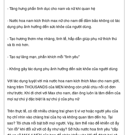
- Tăng hưng phấn tình dục cho nam và nữ khi quan hệ
- Nước hoa nam kích thích max nữ cho nam để đảm bảo không có tác
dụng phụ ảnh hưởng đến sức khỏe của người dùng.
- Tạo hương thơm nhẹ nhàng, tinh tế, hấp dẫn giúp phụ nữ thích thú
và tò mò hơn.
- Tạo sự lãng mạn, phấn khích mỗi "tình yêu"
- Không gây tác dụng phụ ảnh hưởng đến sức khỏe của người dùng
Với tác dụng tuyệt vời mà nước hoa nam kích thích Max cho nam giới,
hàng trăm THOUSANDS của MEN không còn phải chịu nỗi cô đơn
như trước. Khi đi chơi với Max cho nam, đàn ông luôn là tâm điểm của
mọi sự chú ý đặc biệt là sự chú ý của phụ nữ
Trên thực tế, có rất nhiều chàng trai ghen tị vì vợ hoặc người yêu của
họ chỉ nhìn vào chàng trai của họ và không quan tâm đến họ. Tại
sao? Tôi chưa nổi bật bởi mọi người. Vậy, làm thế nào để khiến cô ấy
"xin lỗi" khi đối xử với cô ấy như vậy? Sở hữu nước hoa tình yêu "cấp
độ xa xỉ" MAX 4 MEN của bạn để nhập khẩu vào Mỹ để đánh bại cô