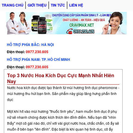
TRANG CHỦ
GIỚI THIỆU
TIN TỨC
LIÊN HỆ
HỖ TRỢ PHÍA BẮC: HÀ NỘI
Điện thoại:
0977.230.605
HỖ TRỢ PHÍA NAM: TP. HỒ CHÍ MINH
Điện thoại:
0977.230.605
Top 3 Nước Hoa Kích Dục Cực Mạnh Nhất Hiên
Nay
Nước hoa kích dục được tạo thành từ mùi hương tình dục pheromone -
mùi hương thu hút bạn tình. Sản phẩm này giúp tăng hưng phấn tình
dục
Một khi hít vào mùi hương "thuốc tình yêu", ham muốn tình dục ở phụ
nữ sẽ nhanh chóng được kích thích lên đỉnh điểm. Nếu bạn đã "nhìn
thấy" một cô gái nào đó, chỉ với vài giọt nước hoa, chắc chắn, cô ấy sẽ
muốn ở bên bạn "lên đỉnh". Đặc biệt là khi quan hệ tình dục, cô ấy