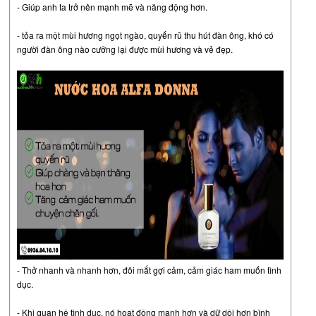
- Giúp anh ta trở nên mạnh mẽ và năng động hơn.
- tỏa ra một mùi hương ngọt ngào, quyến rũ thu hút đàn ông, khó có
người đàn ông nào cưỡng lại được mùi hương và vẻ đẹp.
- Thở nhanh và nhanh hơn, đôi mắt gợi cảm, cảm giác ham muốn tình
dục.
- Khi quan hệ tình dục, nó hoạt động mạnh hơn và dữ dội hơn bình