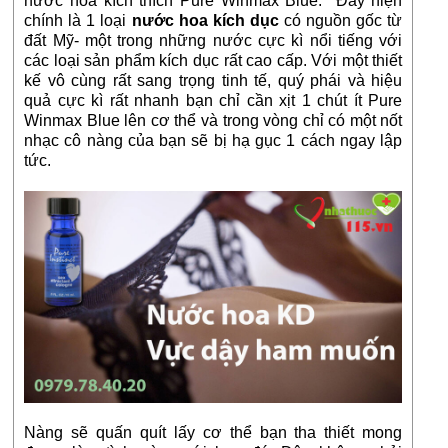
nước hoa kích thích Pure Winmax Blue. Đây hiện
chính là 1 loại
nước hoa kích dục
có nguồn gốc từ
đất Mỹ- một trong những nước cực kì nổi tiếng với
các loại sản phẩm kích dục rất cao cấp. Với một thiết
kế vô cùng rất sang trọng tinh tế, quý phái và hiệu
quả cực kì rất nhanh bạn chỉ cần xịt 1 chút ít Pure
Winmax Blue lên cơ thể và trong vòng chỉ có một nốt
nhạc cô nàng của bạn sẽ bị hạ gục 1 cách ngay lập
tức.
Nàng sẽ quấn quít lấy cơ thể bạn tha thiết mong