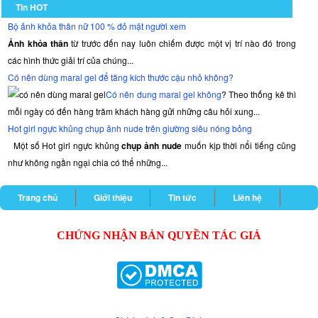
Tin HOT
Bộ ảnh khỏa thân nữ 100 % đỏ mặt người xem
Ảnh khỏa thân
từ trước đến nay luôn chiếm được một vị trí nào đó trong
các hình thức giải trí của chúng...
Có nên dùng maral gel để tăng kích thước cậu nhỏ không?
Có nên dung maral gel không
? Theo thống kê thì
mỗi ngày có đến hàng trăm khách hàng gửi những câu hỏi xung...
Hot girl ngực khủng chụp ảnh nude trên giường siêu nóng bỏng
Một số Hot girl ngực khủng
chụp ảnh nude
muốn kịp thời nổi tiếng cũng
như không ngần ngại chia có thể những...
Trang chủ
Giới thiệu
Tin tức
Liên hệ
CHỨNG NHẬN BẢN QUYỀN TÁC GIẢ