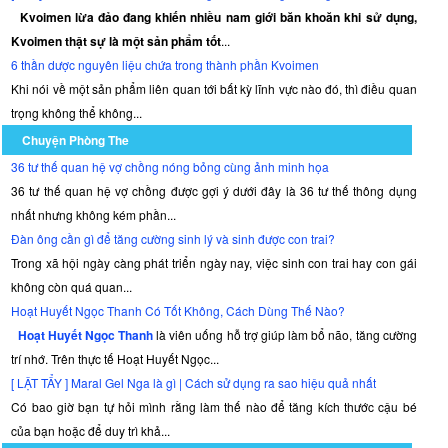
Kvoimen lừa đảo đang khiến nhiều nam giới băn khoăn khi sử dụng,
Kvoimen thật sự là một sản phẩm tốt
...
6 thần dược nguyên liệu chứa trong thành phần Kvoimen
Khi nói về một sản phẩm liên quan tới bất kỳ lĩnh vực nào đó, thì điều quan
trọng không thể không...
Chuyện Phòng The
36 tư thế quan hệ vợ chồng nóng bỏng cùng ảnh minh họa
36 tư thế quan hệ vợ chồng được gợi ý dưới đây là 36 tư thế thông dụng
nhất nhưng không kém phần...
Đàn ông cần gì để tăng cường sinh lý và sinh được con trai?
Trong xã hội ngày càng phát triển ngày nay, việc sinh con trai hay con gái
không còn quá quan...
Hoạt Huyết Ngọc Thanh Có Tốt Không, Cách Dùng Thế Nào?
Hoạt Huyết Ngọc Thanh
là viên uống hỗ trợ giúp làm bổ não, tăng cường
trí nhớ. Trên thực tế Hoạt Huyết Ngọc...
[ LẬT TẨY ] Maral Gel Nga là gì | Cách sử dụng ra sao hiệu quả nhất
Có bao giờ bạn tự hỏi mình rằng làm thế nào để tăng kích thước cậu bé
của bạn hoặc để duy trì khả...