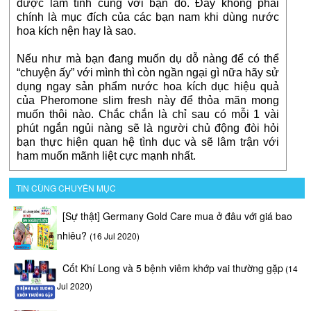
được làm tình cùng với bạn đó. Đây không phải
chính là mục đích của các bạn nam khi dùng nước
hoa kích nện hay là sao.
Nếu như mà bạn đang muốn dụ dỗ nàng để có thể
“chuyện ấy” với mình thì còn ngần ngại gì nữa hãy sử
dụng ngay sản phẩm nước hoa kích dục hiệu quả
của Pheromone slim fresh này để thỏa mãn mong
muốn thôi nào. Chắc chắn là chỉ sau có mỗi 1 vài
phút ngắn ngủi nàng sẽ là người chủ động đòi hỏi
bạn thực hiện quan hệ tình dục và sẽ lâm trận với
ham muốn mãnh liệt cực mạnh nhất.
TIN CÙNG CHUYÊN MỤC
[Sự thật] Germany Gold Care mua ở đâu với giá bao
nhiêu?
(16 Jul 2020)
Cốt Khí Long và 5 bệnh viêm khớp vai thường gặp
(14
Jul 2020)