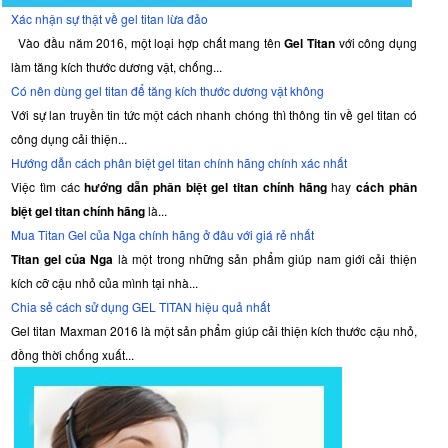
Xác nhận sự thật về gel titan lừa đảo
Vào đầu năm 2016, một loại hợp chất mang tên
Gel Titan
với công dụng
làm tăng kích thước dương vật, chống...
Có nên dùng gel titan để tăng kích thước dương vật không
Với sự lan truyền tin tức một cách nhanh chóng thì thông tin về gel titan có
công dụng cải thiện...
Hướng dẫn cách phân biệt gel titan chính hãng chính xác nhất
Việc tìm các
hướng dẫn phân biệt gel titan chính hãng
hay
cách phân
biệt gel titan chính hãng
là...
Mua Titan Gel của Nga chính hãng ở đâu với giá rẻ nhất
Titan gel của Nga
là một trong những sản phẩm giúp nam giới cải thiện
kích cỡ cậu nhỏ của mình tại nhà...
Chia sẻ cách sử dụng GEL TITAN hiệu quả nhất
Gel titan Maxman 2016 là một sản phẩm giúp cải thiện kích thước cậu nhỏ,
đồng thời chống xuất...