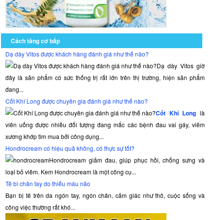
Cách tăng cơ bắp
Dạ dày Vitos được khách hàng đánh giá như thế nào?
Dạ dày Vitos giờ
đây là sản phẩm có sức thống trị rất lớn trên thị trường, hiện sản phẩm
đang...
Cốt Khí Long được chuyên gia đánh giá như thế nào?
Cốt Khí Long
là
viên uống được nhiều đối tượng đang mắc các bệnh đau vai gáy, viêm
xương khớp tìm mua bởi công dụng...
Hondrocream có hiệu quả không, có thực sự tốt?
Hondrocream giảm đau, giúp phục hồi, chống sưng và
loại bỏ viêm. Kem Hondrocream là một công cụ...
Tê bì chân tay do thiếu máu não
Bạn bị tê trên da ngón tay, ngón chân, cảm giác như thô, cuộc sống và
công việc thường rất khó...