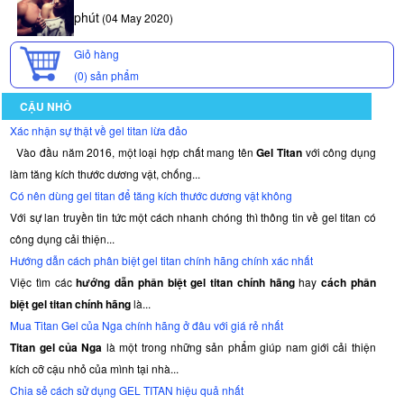
phút
(04 May 2020)
Giỏ hàng
(0)
sản phẩm
CẬU NHỎ
Xác nhận sự thật về gel titan lừa đảo
Vào đầu năm 2016, một loại hợp chất mang tên
Gel Titan
với công dụng
làm tăng kích thước dương vật, chống...
Có nên dùng gel titan để tăng kích thước dương vật không
Với sự lan truyền tin tức một cách nhanh chóng thì thông tin về gel titan có
công dụng cải thiện...
Hướng dẫn cách phân biệt gel titan chính hãng chính xác nhất
Việc tìm các
hướng dẫn phân biệt gel titan chính hãng
hay
cách phân
biệt gel titan chính hãng
là...
Mua Titan Gel của Nga chính hãng ở đâu với giá rẻ nhất
Titan gel của Nga
là một trong những sản phẩm giúp nam giới cải thiện
kích cỡ cậu nhỏ của mình tại nhà...
Chia sẻ cách sử dụng GEL TITAN hiệu quả nhất