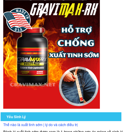
Yếu Sinh Lý
Thế nào là xuất tinh sớm | lý do và cách điều trị
Bệnh lý xuất tinh sớm được xem là 1 trong những cơn ác mộng về sinh lý