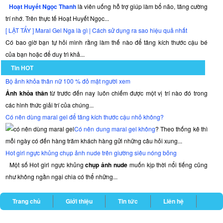
Hoạt Huyết Ngọc Thanh
là viên uống hỗ trợ giúp làm bổ não, tăng cường
trí nhớ. Trên thực tế Hoạt Huyết Ngọc...
[ LẬT TẨY ] Maral Gel Nga là gì | Cách sử dụng ra sao hiệu quả nhất
Có bao giờ bạn tự hỏi mình rằng làm thế nào để tăng kích thước cậu bé
của bạn hoặc để duy trì khả...
Tin HOT
Bộ ảnh khỏa thân nữ 100 % đỏ mặt người xem
Ảnh khỏa thân
từ trước đến nay luôn chiếm được một vị trí nào đó trong
các hình thức giải trí của chúng...
Có nên dùng maral gel để tăng kích thước cậu nhỏ không?
Có nên dung maral gel không
? Theo thống kê thì
mỗi ngày có đến hàng trăm khách hàng gửi những câu hỏi xung...
Hot girl ngực khủng chụp ảnh nude trên giường siêu nóng bỏng
Một số Hot girl ngực khủng
chụp ảnh nude
muốn kịp thời nổi tiếng cũng
như không ngần ngại chia có thể những...
Trang chủ
Giới thiệu
Tin tức
Liên hệ