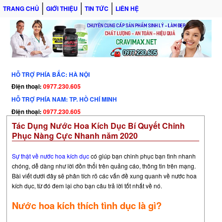
TRANG CHỦ
GIỚI THIỆU
TIN TỨC
LIÊN HỆ
HỖ TRỢ PHÍA BẮC: HÀ NỘI
Điện thoại:
0977.230.605
HỖ TRỢ PHÍA NAM: TP. HỒ CHÍ MINH
Điện thoại:
0977.230.605
Tác Dụng Nước Hoa Kích Dục Bí Quyết Chinh
Phục Nàng Cực Nhanh năm 2020
Sự thật về nước hoa kích dục
có giúp bạn chinh phục bạn tình nhanh
chóng, dễ dàng như lời đồn thổi trên quảng cáo, thông tin trên mạng.
Bài viết dưới đây sẽ phân tích rõ các vấn đề xung quanh về nước hoa
kích dục, từ đó đem lại cho bạn câu trả lời tốt nhất về nó.
Nước hoa kích thích tình dục là gì?