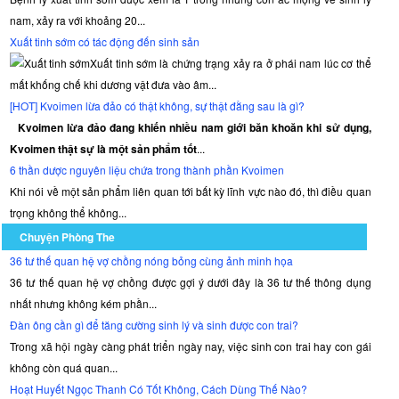
nam, xảy ra với khoảng 20...
Xuất tinh sớm có tác động đến sinh sản
Xuất tinh sớm là chứng trạng xảy ra ở phái nam lúc cơ thể
mất khống chế khi dương vật đưa vào âm...
[HOT] Kvoimen lừa đảo có thật không, sự thật đằng sau là gì?
Kvoimen lừa đảo đang khiến nhiều nam giới băn khoăn khi sử dụng,
Kvoimen thật sự là một sản phẩm tốt
...
6 thần dược nguyên liệu chứa trong thành phần Kvoimen
Khi nói về một sản phẩm liên quan tới bất kỳ lĩnh vực nào đó, thì điều quan
trọng không thể không...
Chuyện Phòng The
36 tư thế quan hệ vợ chồng nóng bỏng cùng ảnh minh họa
36 tư thế quan hệ vợ chồng được gợi ý dưới đây là 36 tư thế thông dụng
nhất nhưng không kém phần...
Đàn ông cần gì để tăng cường sinh lý và sinh được con trai?
Trong xã hội ngày càng phát triển ngày nay, việc sinh con trai hay con gái
không còn quá quan...
Hoạt Huyết Ngọc Thanh Có Tốt Không, Cách Dùng Thế Nào?