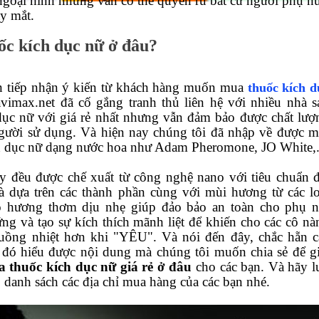
ngoại hình nhưng vẫn có thể quyến rũ bất cứ người phụ n
áy mắt.
c kích dục nữ ở đâu?
an tiếp nhận ý kiến từ khách hàng muốn mua
thuốc kích d
vimax.net đã cố gắng tranh thủ liên hệ với nhiều nhà s
dục nữ với giá rẻ nhất nhưng vẫn đảm bảo được chất lượ
gười sử dụng. Và hiện nay chúng tôi đã nhập về được m
ch dục nữ dạng nước hoa như Adam Pheromone, JO White,.
 đều được chế xuất từ công nghệ nano với tiêu chuẩn đ
 dựa trên các thành phần cùng với mùi hương từ các lo
 hương thơm dịu nhẹ giúp đảo bảo an toàn cho phụ n
ng và tạo sự kích thích mãnh liệt để khiến cho các cô nà
uồng nhiệt hơn khi "YÊU". Và nói đến đây, chắc hẵn c
đó hiểu được nội dung mà chúng tôi muốn chia sẻ để gi
 thuốc kích dục nữ giá rẻ ở đâu
cho các bạn. Và hãy l
 danh sách các địa chỉ mua hàng của các bạn nhé.