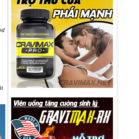
sự
út