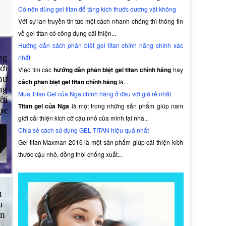
Có nên dùng gel titan để tăng kích thước dương vật không
Với sự lan truyền tin tức một cách nhanh chóng thì thông tin
về gel titan có công dụng cải thiện...
Hướng dẫn cách phân biệt gel titan chính hãng chính xác
ng
nhất
ới
Việc tìm các
hướng dẫn phân biệt gel titan chính hãng
hay
hư
cách phân biệt gel titan chính hãng
là...
ng
Mua Titan Gel của Nga chính hãng ở đâu với giá rẻ nhất
ời
Titan gel của Nga
là một trong những sản phẩm giúp nam
ục
giới cải thiện kích cỡ cậu nhỏ của mình tại nhà...
Chia sẻ cách sử dụng GEL TITAN hiệu quả nhất
Gel titan Maxman 2016 là một sản phẩm giúp cải thiện kích
thước cậu nhỏ, đồng thời chống xuất...
ụ
a
ện