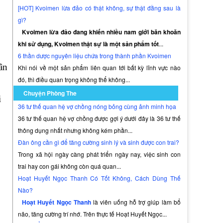
[HOT] Kvoimen lừa đảo có thật không, sự thật đằng sau là
gì?
Kvoimen lừa đảo đang khiến nhiều nam giới băn khoăn
khi sử dụng, Kvoimen thật sự là một sản phẩm tốt
...
6 thần dược nguyên liệu chứa trong thành phần Kvoimen
ân
Khi nói về một sản phẩm liên quan tới bất kỳ lĩnh vực nào
đó, thì điều quan trọng không thể không...
Chuyện Phòng The
i
36 tư thế quan hệ vợ chồng nóng bỏng cùng ảnh minh họa
36 tư thế quan hệ vợ chồng được gợi ý dưới đây là 36 tư thế
thông dụng nhất nhưng không kém phần...
Đàn ông cần gì để tăng cường sinh lý và sinh được con trai?
Trong xã hội ngày càng phát triển ngày nay, việc sinh con
trai hay con gái không còn quá quan...
Hoạt Huyết Ngọc Thanh Có Tốt Không, Cách Dùng Thế
Nào?
Hoạt Huyết Ngọc Thanh
là viên uống hỗ trợ giúp làm bổ
não, tăng cường trí nhớ. Trên thực tế Hoạt Huyết Ngọc...