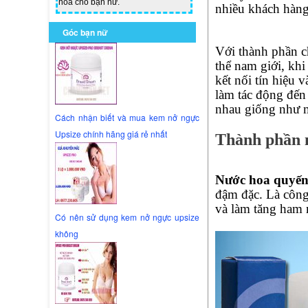
hoa cho bạn nữ.
nhiều khách hàng 
Góc bạn nữ
Với thành phần c
thể nam giới, kh
kết nối tín hiệu 
làm tác động đến
nhau giống như m
Cách nhận biết và mua kem nở ngực
Upsize chính hãng giá rẻ nhất
Thành phần 
Nước hoa quyến
đậm đặc. Là công 
và làm tăng ham 
Có nên sử dụng kem nở ngực upsize
không