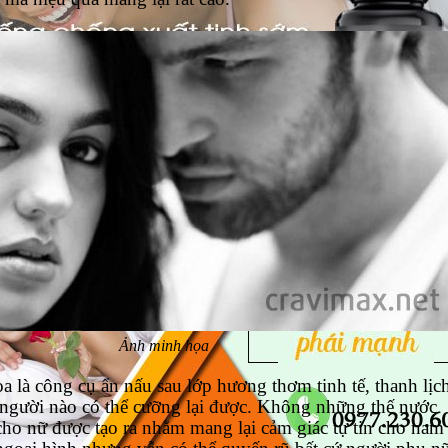
Ảnh minh họa
a là công cụ ẩn nấu sau lớp hương thơm tinh tế, thanh lịc
người nào có thể cưỡng lại được. Không những thế nước
cho nữ được tạo ra nhằm mang lại cảm giác tự tin cho nam