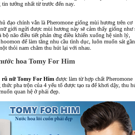
tin tưởng nhất từ trước đến nay.
hủ đạo chính vẫn là Pheromone giống mùi hương trên cơ
i nữ giới ngửi được mùi hương này sẽ cảm thấy giống như 
và bộ não điều tiết phản ứng điều khiển xuống hệ sinh lý,
 hoomon để làm tăng nhu cầu tình dục, luôn muốn sát gần
ột thỏi nam châm thu hút lại với nhau.
nước hoa Tomy For Him
 rũ nữ Tomy For Him
được làm từ hợp chất Pheromone
thức pha trộn của 4 yếu tố được tạo ra để khơi dậy, thu h
muốn quan hệ ở phái đẹp.