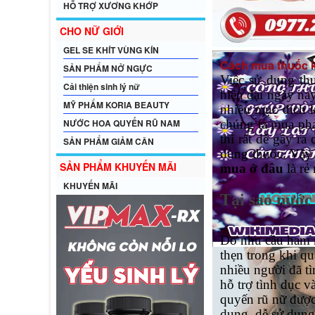
HỖ TRỢ XƯƠNG KHỚP
CHO NỮ GIỚI
GEL SE KHÍT VÙNG KÍN
Cách mua thuốc k
SẢN PHẨM NỞ NGỰC
Việc sử dụng th
Cải thiện sinh lý nữ
hiện đại ngày na
MỸ PHẨM KORIA BEAUTY
nhiều mục đích k
NƯỚC HOA QUYẾN RŨ NAM
chúng ta mua phả
thì rất dễ gây r
SẢN PHẨM GIẢM CÂN
dùng thuốc. Vậy
SẢN PHẨM KHUYẾN MÃI
mua ở đâu
là rẻ
KHUYẾN MÃI
Tại sao nước
Do nhu cầu ham m
thẹn trong khi q
nhiều người đã t
hỗ trợ tình dục 
quyến rũ nữ được
dụng, dễ sử dụng 