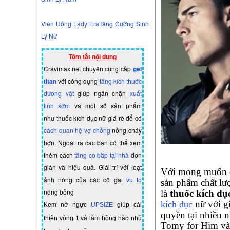
Viên Uống Lady EraTăng Cường Sinh
Lý Nữ
Tóm tắt nội dung
Cravimax.net chuyên cung cấp
gel
titan
với công dụng
tăng kích thước
dương vật
giúp ngăn chặn
xuất
tinh sớm
và một số sản phẩm
như
thuốc kích dục nữ giá rẻ
để có
cách quan hệ vợ chồng
nồng cháy
hơn. Ngoài ra các bạn có thể xem
thêm cách
tăng cơ bắp tại nhà
đơn
giản và hiệu quả. Giải trí với loạt
Với mong muốn đe
ảnh nóng của các cô gai
vu to
sản phẩm chất lượ
nóng bỏng
là
thuốc kích dục
nữ với g
kích dục
Kem nở ngực
UPSIZE
giúp cải
quyền tại nhiều 
thiện vòng 1 và làm hồng hào nhủ
Tomy for Him và 