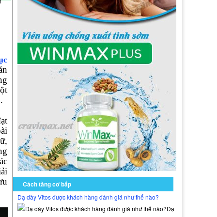
ữ
ục
ản
ng
ột
.
ạt
ài
ữ,
ng
ác
ải
ưu
Cách tăng cơ bắp
Dạ dày Vitos được khách hàng đánh giá như thế nào?
Dạ