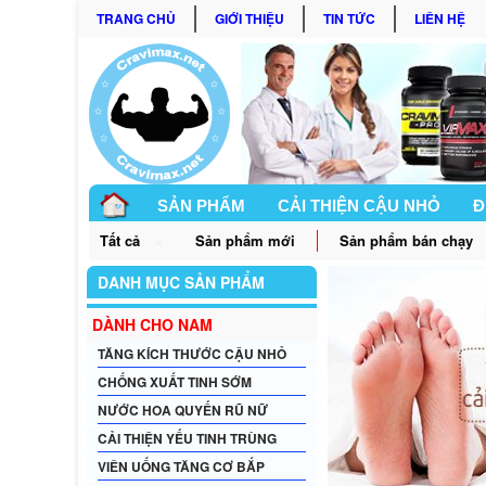
TRANG CHỦ
GIỚI THIỆU
TIN TỨC
LIÊN HỆ
SẢN PHẨM
CẢI THIỆN CẬU NHỎ
Đ
Tất cả
Sản phẩm mới
Sản phẩm bán chạy
»
GÓC BẠN NỮ
DANH MỤC SẢN PHẨM
DÀNH CHO NAM
TĂNG KÍCH THƯỚC CẬU NHỎ
CHỐNG XUẤT TINH SỚM
NƯỚC HOA QUYẾN RŨ NỮ
CẢI THIỆN YẾU TINH TRÙNG
VIÊN UỐNG TĂNG CƠ BẮP