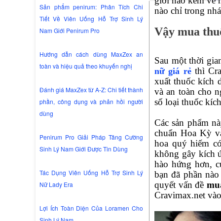
giới nào kém về 
Sản phẩm penirum: Phân Tích Chi
nào chỉ trong nh
Tiết Về Viên Uống Hỗ Trợ Sinh Lý
Vậy mua thuố
Nam Giới Penirum Pro
Hướng dẫn cách dùng MaxZex an
Sau một thời gi
toàn và hiệu quả theo khuyến nghị
thì Cra
nữ giá rẻ
xuất thuốc kích 
Đánh giá MaxZex từ A-Z: Chi tiết thành
và an toàn cho n
số loại thuốc kí
phần, công dụng và phản hồi người
dùng
Các sản phẩm này
chuẩn Hoa Kỳ và
Penirum Pro Giải Pháp Tăng Cường
hoa quý hiếm có
Sinh Lý Nam Giới Được Tin Dùng
không gây kích ứ
hào hứng hơn, c
Tác Dụng Viên Uống Hỗ Trợ Sinh Lý
bạn đã phần nào 
quyết vấn đề
mua
Nữ Lady Era
Cravimax.net vào
Lợi Ích Toàn Diện Của Loramen Cho
Sinh Lý Nam