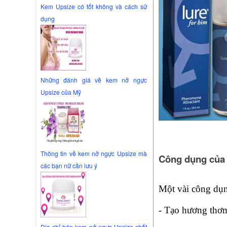
Kem Upsize có tốt không và cách sử
dụng
Những đánh giá về kem nở ngực
Upsize của Mỹ
Thông tin về kem nở ngực Upsize mà
Công dụng của
các bạn nữ cần lưu ý
Một vài công dụ
- Tạo hương thơm
Địa chỉ bán kem nở ngực Upsize chất