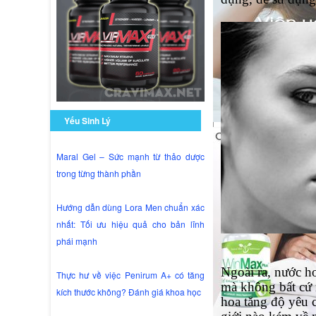
Yếu Sinh Lý
Maral Gel – Sức mạnh từ thảo dược
trong từng thành phần
Hướng dẫn dùng Lora Men chuẩn xác
nhất: Tối ưu hiệu quả cho bản lĩnh
phái mạnh
Ngoài ra, nước ho
Thực hư về việc Penirum A+ có tăng
mà không bất cứ 
kích thước không? Đánh giá khoa học
hoa tăng độ yêu 