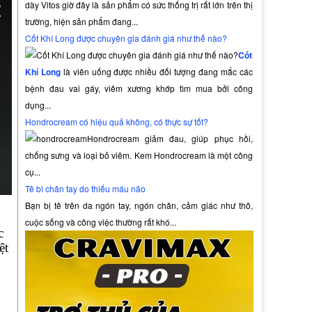
dày Vitos giờ đây là sản phẩm có sức thống trị rất lớn trên thị
trường, hiện sản phẩm đang...
Cốt Khí Long được chuyên gia đánh giá như thế nào?
Cốt
Khí Long
là viên uống được nhiều đối tượng đang mắc các
bệnh đau vai gáy, viêm xương khớp tìm mua bởi công
dụng...
Hondrocream có hiệu quả không, có thực sự tốt?
Hondrocream giảm đau, giúp phục hồi,
chống sưng và loại bỏ viêm. Kem Hondrocream là một công
cụ...
Tê bì chân tay do thiếu máu não
Bạn bị tê trên da ngón tay, ngón chân, cảm giác như thô,
cuộc sống và công việc thường rất khó...
c
ệt