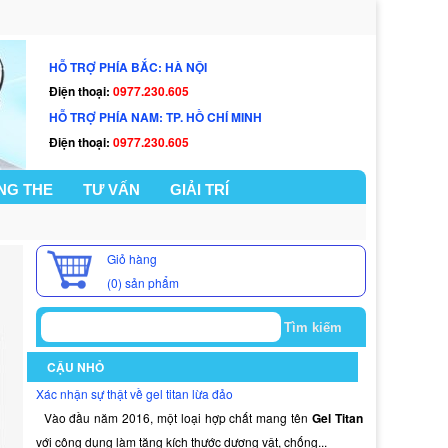
HỖ TRỢ PHÍA BẮC: HÀ NỘI
Điện thoại:
0977.230.605
HỖ TRỢ PHÍA NAM: TP. HỒ CHÍ MINH
Điện thoại:
0977.230.605
NG THE
TƯ VẤN
GIẢI TRÍ
Giỏ hàng
(0)
sản phẩm
CẬU NHỎ
Xác nhận sự thật về gel titan lừa đảo
Vào đầu năm 2016, một loại hợp chất mang tên
Gel Titan
với công dụng làm tăng kích thước dương vật, chống...