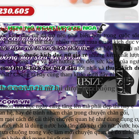
ích dục nữ giá rẻ hơn bất kỳ ở đâu
uốc kích dục nữ đã trở nên phổ biến hơn trong cuộc số
y. Chúng ta có thể thấy nhiều người mua thuốc kích dục v
hác nhau với đủ các thành phần trong xã hội. Và nếu n
i các loại
thuốc kích dục nữ giá rẻ
nhưng kém chất lượ
a các tác dụng phụ và ảnh hưởng lớn đến sức khỏe của ngư
mua thuốc kích dục nữ ở đâu
tốt nhất và
thuốc kích d
 nhất? Chúng ta hãy cùng tham khảo dưới đây nhé.
 hoa quyến rũ nữ lại được ưa chuộng?
uốn tình dục ngày càng tăng lên mà phái đẹp thì hay e
uan hệ, hay để tránh nhàm chán trong chuyện chăn gối,
ìm mọi cách để cải thiện chuyện quan hệ như dùng dụng c
và mới nhất là dùng nước hoa tăng độ yêu cho nữ. Nước ho
 ưa chuộng trong việc làm mới chuyện quan hệ do tính ti
mà hiệu quả mang lại rất cao.