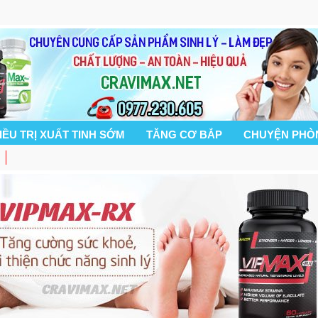
IỀU TRỊ XUẤT TINH SỚM
TĂNG CƠ BẮP
CHUYỆN PHÒ