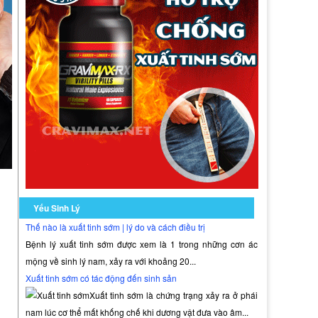
Yếu Sinh Lý
Thế nào là xuất tinh sớm | lý do và cách điều trị
Bệnh lý xuất tinh sớm được xem là 1 trong những cơn ác
mộng về sinh lý nam, xảy ra với khoảng 20...
Xuất tinh sớm có tác động đến sinh sản
Xuất tinh sớm là chứng trạng xảy ra ở phái
nam lúc cơ thể mất khống chế khi dương vật đưa vào âm...