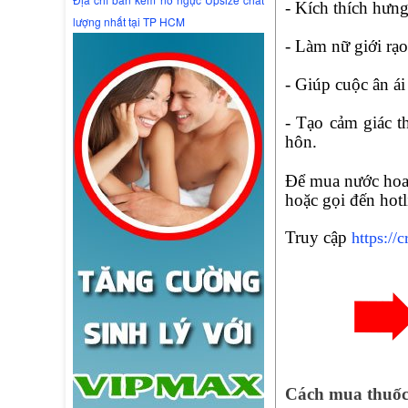
- Kích thích hưn
lượng nhất tại TP HCM
- Làm nữ giới rạo
- Giúp cuộc ân ái
- Tạo cảm giác t
hôn.
Để mua nước hoa 
hoặc gọi đến hot
Truy cập
https://
Cách mua thuốc 