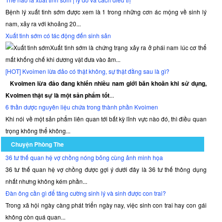
Bệnh lý xuất tinh sớm được xem là 1 trong những cơn ác mộng về sinh lý
nam, xảy ra với khoảng 20...
Xuất tinh sớm có tác động đến sinh sản
Xuất tinh sớm là chứng trạng xảy ra ở phái nam lúc cơ thể
mất khống chế khi dương vật đưa vào âm...
[HOT] Kvoimen lừa đảo có thật không, sự thật đằng sau là gì?
Kvoimen lừa đảo đang khiến nhiều nam giới băn khoăn khi sử dụng,
Kvoimen thật sự là một sản phẩm tốt
...
6 thần dược nguyên liệu chứa trong thành phần Kvoimen
Khi nói về một sản phẩm liên quan tới bất kỳ lĩnh vực nào đó, thì điều quan
trọng không thể không...
Chuyện Phòng The
36 tư thế quan hệ vợ chồng nóng bỏng cùng ảnh minh họa
36 tư thế quan hệ vợ chồng được gợi ý dưới đây là 36 tư thế thông dụng
nhất nhưng không kém phần...
Đàn ông cần gì để tăng cường sinh lý và sinh được con trai?
Trong xã hội ngày càng phát triển ngày nay, việc sinh con trai hay con gái
không còn quá quan...