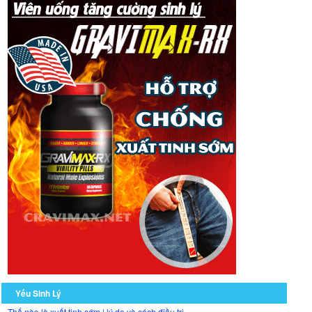
Yếu Sinh Lý
Thế nào là xuất tinh sớm | lý do và cách điều trị