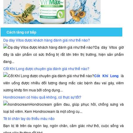
Cách tăng cơ bắp
Dạ dày Vitos được khách hàng đánh giá như thế nào?
Dạ dày Vitos giờ
đây là sản phẩm có sức thống trị rất lớn trên thị trường, hiện sản phẩm
đang...
Cốt Khí Long được chuyên gia đánh giá như thế nào?
Cốt Khí Long
là
viên uống được nhiều đối tượng đang mắc các bệnh đau vai gáy, viêm
xương khớp tìm mua bởi công dụng...
Hondrocream có hiệu quả không, có thực sự tốt?
Hondrocream giảm đau, giúp phục hồi, chống sưng và
loại bỏ viêm. Kem Hondrocream là một công cụ...
Tê bì chân tay do thiếu máu não
Bạn bị tê trên da ngón tay, ngón chân, cảm giác như thô, cuộc sống và
công việc thường rất khó...