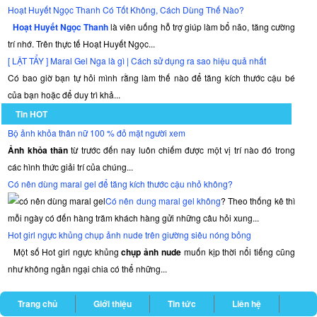
Hoạt Huyết Ngọc Thanh Có Tốt Không, Cách Dùng Thế Nào?
Hoạt Huyết Ngọc Thanh
là viên uống hỗ trợ giúp làm bổ não, tăng cường
trí nhớ. Trên thực tế Hoạt Huyết Ngọc...
[ LẬT TẨY ] Maral Gel Nga là gì | Cách sử dụng ra sao hiệu quả nhất
Có bao giờ bạn tự hỏi mình rằng làm thế nào để tăng kích thước cậu bé
của bạn hoặc để duy trì khả...
Tin HOT
Bộ ảnh khỏa thân nữ 100 % đỏ mặt người xem
Ảnh khỏa thân
từ trước đến nay luôn chiếm được một vị trí nào đó trong
các hình thức giải trí của chúng...
Có nên dùng maral gel để tăng kích thước cậu nhỏ không?
Có nên dung maral gel không
? Theo thống kê thì
mỗi ngày có đến hàng trăm khách hàng gửi những câu hỏi xung...
Hot girl ngực khủng chụp ảnh nude trên giường siêu nóng bỏng
Một số Hot girl ngực khủng
chụp ảnh nude
muốn kịp thời nổi tiếng cũng
như không ngần ngại chia có thể những...
Trang chủ
Giới thiệu
Tin tức
Liên hệ