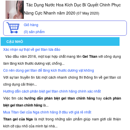
Tác Dụng Nước Hoa Kích Dục Bí Quyết Chinh Phục
Nàng Cực Nhanh năm 2020
(07 May 2020)
Giỏ hàng
(0)
sản phẩm
CẬU NHỎ
Xác nhận sự thật về gel titan lừa đảo
Vào đầu năm 2016, một loại hợp chất mang tên
Gel Titan
với công dụng
làm tăng kích thước dương vật, chống...
Có nên dùng gel titan để tăng kích thước dương vật không
Với sự lan truyền tin tức một cách nhanh chóng thì thông tin về gel titan có
công dụng cải thiện...
Hướng dẫn cách phân biệt gel titan chính hãng chính xác nhất
Việc tìm các
hướng dẫn phân biệt gel titan chính hãng
hay
cách phân
biệt gel titan chính hãng
là...
Mua Titan Gel của Nga chính hãng ở đâu với giá rẻ nhất
Titan gel của Nga
là một trong những sản phẩm giúp nam giới cải thiện
kích cỡ cậu nhỏ của mình tại nhà...