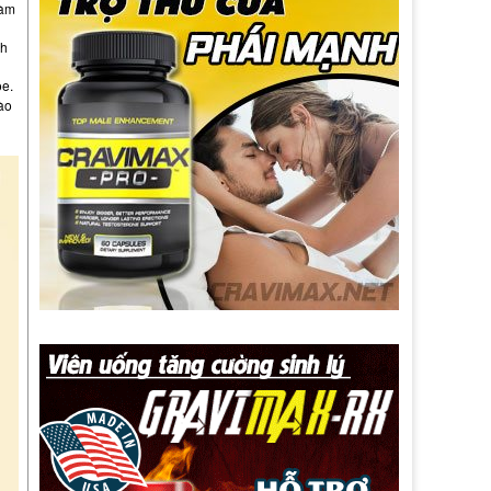
làm
nh
ỏe.
ào