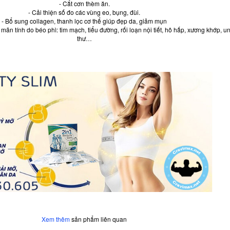
- Cắt cơn thèm ăn.
- Cải thiện số đo các vùng eo, bụng, đùi.
- Bổ sung collagen, thanh lọc cơ thể giúp đẹp da, giảm mụn
ãn tính do béo phì: tim mạch, tiểu đường, rối loạn nội tiết, hô hấp, xương khớp, u
thư…
Xem thêm
sản phẩm liên quan