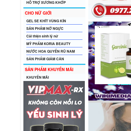
HỖ TRỢ XƯƠNG KHỚP
CHO NỮ GIỚI
GEL SE KHÍT VÙNG KÍN
Zoom
SẢN PHẨM NỞ NGỰC
Cải thiện sinh lý nữ
MỸ PHẨM KORIA BEAUTY
NƯỚC HOA QUYẾN RŨ NAM
SẢN PHẨM GIẢM CÂN
SẢN PHẨM KHUYẾN MÃI
KHUYẾN MÃI
Giá
649.000đ
website:
Giá tại
1.580.000đ
shop: