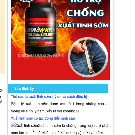
Yếu Sinh Lý
ới
g
Thế nào là xuất tinh sớm | lý do và cách điều trị
ng
Bệnh lý xuất tinh sớm được xem là 1 trong những cơn ác
mộng về sinh lý nam, xảy ra với khoảng 20...
Xuất tinh sớm có tác động đến sinh sản
Xuất tinh sớm là chứng trạng xảy ra ở phái
nam lúc cơ thể mất khống chế khi dương vật đưa vào âm...