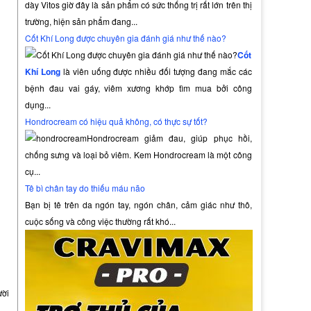
dày Vitos giờ đây là sản phẩm có sức thống trị rất lớn trên thị
trường, hiện sản phẩm đang...
Cốt Khí Long được chuyên gia đánh giá như thế nào?
Cốt
Khí Long
là viên uống được nhiều đối tượng đang mắc các
bệnh đau vai gáy, viêm xương khớp tìm mua bởi công
dụng...
Hondrocream có hiệu quả không, có thực sự tốt?
Hondrocream giảm đau, giúp phục hồi,
chống sưng và loại bỏ viêm. Kem Hondrocream là một công
cụ...
Tê bì chân tay do thiếu máu não
Bạn bị tê trên da ngón tay, ngón chân, cảm giác như thô,
cuộc sống và công việc thường rất khó...
ười