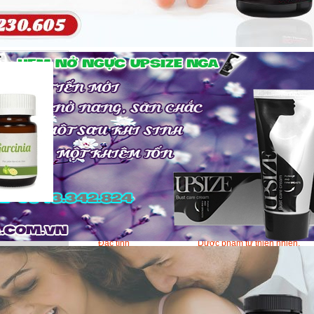
Garcinia - Viên uống giảm cân
Sản phẩm giảm cân Garcinia
Chức năng
Đốt cháy mỡ tự nhiên
Giảm đói, cung cấp năng lượ
Bụng thon gọn rắn chắc
Giảm cân hiệu quả
Thành phần
Thục địa, chiết xuất trà xanh,
Viamin B1-B6, Quả Nụ
Sử dụng
Uống trực tiếp
Bảo quản
Nơi khô ráo tránh ánh nắng tr
tiếp
Đặc tính
Dược phẩm từ thiên nhiên.
Viên
30 viên
Hạn sử dụng
Xem trên bao bì sản phẩm