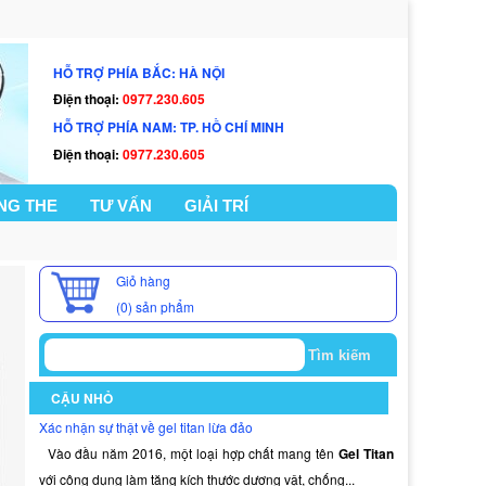
HỖ TRỢ PHÍA BẮC: HÀ NỘI
Điện thoại:
0977.230.605
HỖ TRỢ PHÍA NAM: TP. HỒ CHÍ MINH
Điện thoại:
0977.230.605
NG THE
TƯ VẤN
GIẢI TRÍ
Giỏ hàng
(0)
sản phẩm
CẬU NHỎ
Xác nhận sự thật về gel titan lừa đảo
Vào đầu năm 2016, một loại hợp chất mang tên
Gel Titan
với công dụng làm tăng kích thước dương vật, chống...