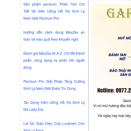
Sản phẩm penirum: Phân Tích Chi
Tiết Về Viên Uống Hỗ Trợ Sinh Lý
Nam Giới Penirum Pro
Hướng dẫn cách dùng MaxZex an
toàn và hiệu quả theo khuyến nghị
Đánh giá MaxZex từ A-Z: Chi tiết thành
phần, công dụng và phản hồi người
dùng
Penirum Pro Giải Pháp Tăng Cường
Sinh Lý Nam Giới Được Tin Dùng
Garc
Tác Dụng Viên Uống Hỗ Trợ Sinh Lý
Vì có mùi hương đặc biệ
Nữ Lady Era
Và ngày nay loại câ
Lợi Ích Toàn Diện Của Loramen Cho
Sinh Lý Nam