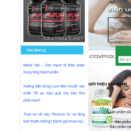
Tình
Còn hàng
trạng:
Số
lượng:
Yếu Sinh Lý
Maral Gel – Sức mạnh từ thảo dược
trong từng thành phần
GIỚI THIỆU SẢN PHẨM
Hướng dẫn dùng Lora Men chuẩn xác
GIỚI THIỆU
nhất: Tối ưu hiệu quả cho bản lĩnh
phái mạnh
Garcinia là gì?
Garcinia
là sản phẩm của
Thực hư về việc Penirum A+ có tăng
kích thước không? Đánh giá khoa học
Sản phẩm 
Sản phẩm này