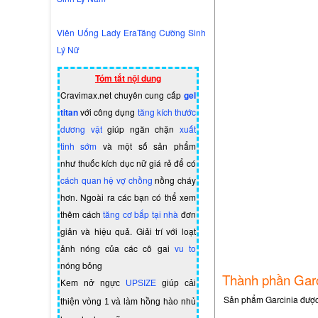
Viên Uống Lady EraTăng Cường Sinh
Lý Nữ
Tóm tắt nội dung
Cravimax.net chuyên cung cấp
gel
titan
với công dụng
tăng kích thước
dương vật
giúp ngăn chặn
xuất
tinh sớm
và một số sản phẩm
như
thuốc kích dục nữ giá rẻ
để có
cách quan hệ vợ chồng
nồng cháy
hơn. Ngoài ra các bạn có thể xem
thêm cách
tăng cơ bắp tại nhà
đơn
giản và hiệu quả. Giải trí với loạt
ảnh nóng của các cô gai
vu to
nóng bỏng
Thành phần Garc
Kem nở ngực
UPSIZE
giúp cải
Sản phẩm Garcinia được 
thiện vòng 1 và làm hồng hào nhủ