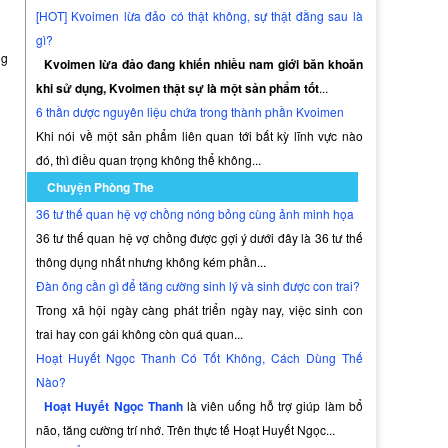
[HOT] Kvoimen lừa đảo có thật không, sự thật đằng sau là
gì?
ng
Kvoimen lừa đảo đang khiến nhiều nam giới băn khoăn
khi sử dụng, Kvoimen thật sự là một sản phẩm tốt
...
6 thần dược nguyên liệu chứa trong thành phần Kvoimen
Khi nói về một sản phẩm liên quan tới bất kỳ lĩnh vực nào
đó, thì điều quan trọng không thể không...
Chuyện Phòng The
36 tư thế quan hệ vợ chồng nóng bỏng cùng ảnh minh họa
36 tư thế quan hệ vợ chồng được gợi ý dưới đây là 36 tư thế
thông dụng nhất nhưng không kém phần...
Đàn ông cần gì để tăng cường sinh lý và sinh được con trai?
Trong xã hội ngày càng phát triển ngày nay, việc sinh con
trai hay con gái không còn quá quan...
Hoạt Huyết Ngọc Thanh Có Tốt Không, Cách Dùng Thế
Nào?
Hoạt Huyết Ngọc Thanh
là viên uống hỗ trợ giúp làm bổ
não, tăng cường trí nhớ. Trên thực tế Hoạt Huyết Ngọc...