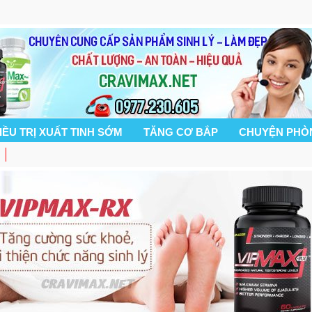
IỀU TRỊ XUẤT TINH SỚM
TĂNG CƠ BẮP
CHUYỆN PHÒ