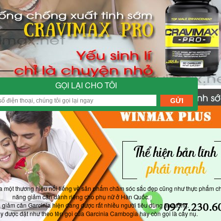
GỌI LẠI CHO TÔI
 một thương hiệu nổi tiếng về sản phẩm chăm sóc sắc đẹp cũng như thực phẩm c
năng giảm cân dành riêng cho phụ nữ ở Hàn Quốc.
giảm cân Garcinia hiện đang được rất nhiều người tiêu dùng tin tưởng.
 được đặt như theo tên gọi của Garcinia Cambogia hay còn gọi là cây nụ.