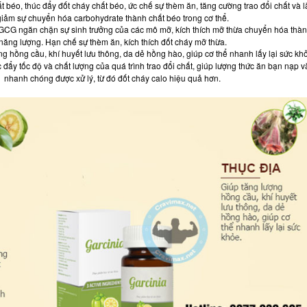
béo, thúc đẩy đốt cháy chất béo, ức chế sự thèm ăn, tăng cường trao đổi chất và 
giảm sự chuyển hóa carbohydrate thành chất béo trong cơ thể.
CG ngăn chặn sự sinh trưởng của các mô mỡ, kích thích mỡ thừa chuyển hóa thà
năng lượng. Hạn chế sự thèm ăn, kích thích đốt cháy mỡ thừa.
g hồng cầu, khí huyết lưu thông, da dẻ hồng hào, giúp cơ thể nhanh lấy lại sức kh
đẩy tốc độ và chất lượng của quá trình trao đổi chất, giúp lượng thức ăn bạn nạp v
nhanh chóng được xử lý, từ đó đốt cháy calo hiệu quả hơn.