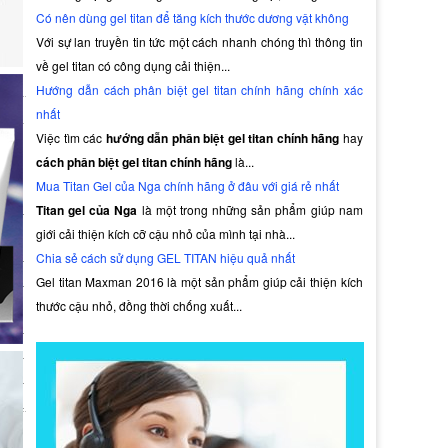
Có nên dùng gel titan để tăng kích thước dương vật không
Với sự lan truyền tin tức một cách nhanh chóng thì thông tin
về gel titan có công dụng cải thiện...
Hướng dẫn cách phân biệt gel titan chính hãng chính xác
nhất
Việc tìm các
hướng dẫn phân biệt gel titan chính hãng
hay
ng
cách phân biệt gel titan chính hãng
là...
Mua Titan Gel của Nga chính hãng ở đâu với giá rẻ nhất
Titan gel của Nga
là một trong những sản phẩm giúp nam
giới cải thiện kích cỡ cậu nhỏ của mình tại nhà...
Chia sẻ cách sử dụng GEL TITAN hiệu quả nhất
Gel titan Maxman 2016 là một sản phẩm giúp cải thiện kích
ực
thước cậu nhỏ, đồng thời chống xuất...