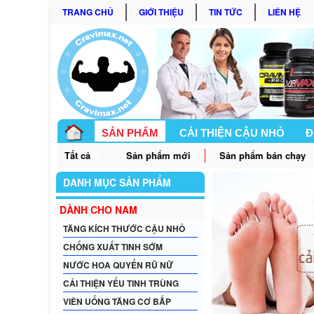
TRANG CHỦ
GIỚI THIỆU
TIN TỨC
LIÊN HỆ
SẢN PHẨM
CẢI THIỆN CẬU NHỎ
Đ
Tất cả
Sản phẩm mới
Sản phẩm bán chạy
»
GÓC BẠN NỮ
DANH MỤC SẢN PHẨM
DÀNH CHO NAM
TĂNG KÍCH THƯỚC CẬU NHỎ
CHỐNG XUẤT TINH SỚM
NƯỚC HOA QUYẾN RŨ NỮ
CẢI THIỆN YẾU TINH TRÙNG
VIÊN UỐNG TĂNG CƠ BẮP