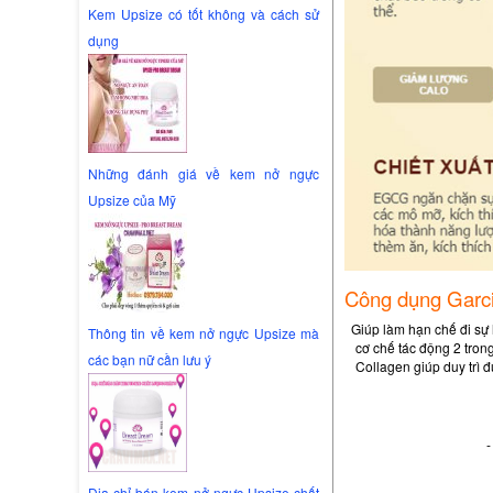
Kem Upsize có tốt không và cách sử
dụng
Những đánh giá về kem nở ngực
Upsize của Mỹ
Công dụng Garci
Giúp làm hạn chế đi sự
Thông tin về kem nở ngực Upsize mà
cơ chế tác động 2 tron
các bạn nữ cần lưu ý
Collagen giúp duy trì đ
-
Địa chỉ bán kem nở ngực Upsize chất