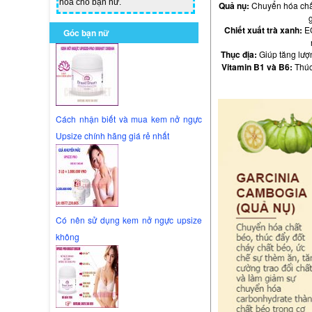
hoa cho bạn nữ.
Quả nụ:
Chuyển hóa chất 
Chiết xuất trà xanh:
EG
Góc bạn nữ
Thục địa:
Giúp tăng lượn
Vitamin B1 và B6:
Thúc 
Cách nhận biết và mua kem nở ngực
Upsize chính hãng giá rẻ nhất
Có nên sử dụng kem nở ngực upsize
không