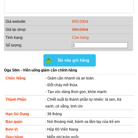
Giá website:
850.000đ
Giá tại shop:
950.000đ
Tình trạng:
Còn hàng
Số lượng:
Oga Slim - Viên uống giảm cân chính hãng
Chức Năng
- Giảm cân nhanh và an toàn.
- Đốt cháy mỡ thừa.
- Tạo vóc dáng thon gọn, khỏe mạnh.
Thành Phần
: Chiết xuất từ thành phần tự nhiên: lá sen, trà
xanh, cè vằng, linh chi
Hạn Sử Dụng
: 36 tháng
Bảo quản
: Nơi thoáng mát, tránh xa tầm tay của trẻ em
Đơn Vị
: Hộp 60 Viên Nang
Giao hàng
: Miễn phí toàn quốc