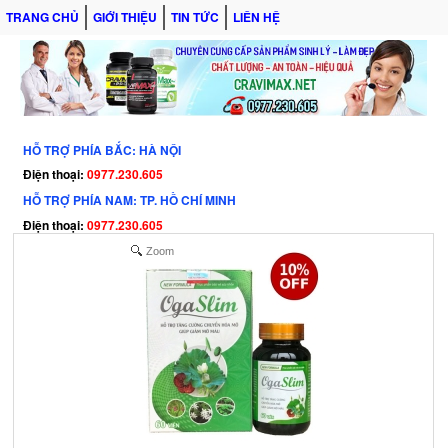
TRANG CHỦ
GIỚI THIỆU
TIN TỨC
LIÊN HỆ
HỖ TRỢ PHÍA BẮC: HÀ NỘI
Điện thoại:
0977.230.605
HỖ TRỢ PHÍA NAM: TP. HỒ CHÍ MINH
Điện thoại:
0977.230.605
Zoom