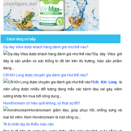
Cách tăng cơ bắp
Dạ dày Vitos được khách hàng đánh giá như thế nào?
Dạ dày Vitos giờ
đây là sản phẩm có sức thống trị rất lớn trên thị trường, hiện sản phẩm
đang...
Cốt Khí Long được chuyên gia đánh giá như thế nào?
Cốt Khí Long
là
viên uống được nhiều đối tượng đang mắc các bệnh đau vai gáy, viêm
xương khớp tìm mua bởi công dụng...
Hondrocream có hiệu quả không, có thực sự tốt?
Hondrocream giảm đau, giúp phục hồi, chống sưng và
loại bỏ viêm. Kem Hondrocream là một công cụ...
Tê bì chân tay do thiếu máu não
Bạn bị tê trên da ngón tay, ngón chân, cảm giác như thô, cuộc sống và