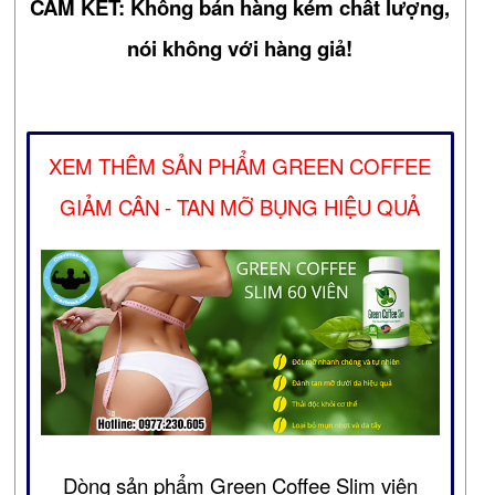
CAM KẾT: Không bán hàng kém chất lượng,
nói không với hàng giả!
XEM THÊM SẢN PHẨM GREEN COFFEE
GIẢM CÂN - TAN MỠ BỤNG HIỆU QUẢ
Dòng sản phẩm Green Coffee Slim viên