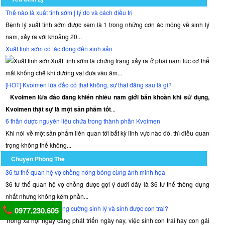
Thế nào là xuất tinh sớm | lý do và cách điều trị
Bệnh lý xuất tinh sớm được xem là 1 trong những cơn ác mộng về sinh lý
nam, xảy ra với khoảng 20...
Xuất tinh sớm có tác động đến sinh sản
Xuất tinh sớm là chứng trạng xảy ra ở phái nam lúc cơ thể
mất khống chế khi dương vật đưa vào âm...
[HOT] Kvoimen lừa đảo có thật không, sự thật đằng sau là gì?
Kvoimen lừa đảo đang khiến nhiều nam giới băn khoăn khi sử dụng,
Kvoimen thật sự là một sản phẩm tốt
...
6 thần dược nguyên liệu chứa trong thành phần Kvoimen
Khi nói về một sản phẩm liên quan tới bất kỳ lĩnh vực nào đó, thì điều quan
trọng không thể không...
Chuyện Phòng The
36 tư thế quan hệ vợ chồng nóng bỏng cùng ảnh minh họa
36 tư thế quan hệ vợ chồng được gợi ý dưới đây là 36 tư thế thông dụng
nhất nhưng không kém phần...
Đàn ông cần gì để tăng cường sinh lý và sinh được con trai?
0977.230.605
Trong xã hội ngày càng phát triển ngày nay, việc sinh con trai hay con gái