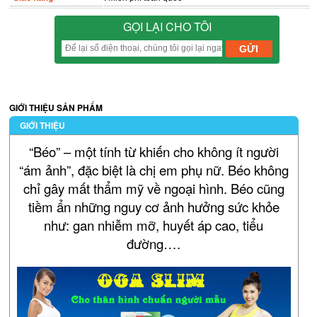
GỌI LẠI CHO TÔI
GIỚI THIỆU SẢN PHẨM
GIỚI THIỆU
“Béo” – một tính từ khiến cho không ít người
“ám ảnh”, đặc biệt là chị em phụ nữ. Béo không
chỉ gây mất thẩm mỹ về ngoại hình. Béo cũng
tiềm ẩn những nguy cơ ảnh hưởng sức khỏe
như: gan nhiễm mỡ, huyết áp cao, tiểu
đường….