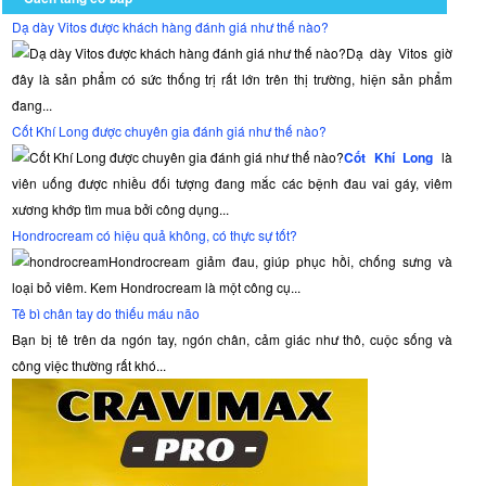
Dạ dày Vitos được khách hàng đánh giá như thế nào?
Dạ dày Vitos giờ
đây là sản phẩm có sức thống trị rất lớn trên thị trường, hiện sản phẩm
đang...
Cốt Khí Long được chuyên gia đánh giá như thế nào?
Cốt Khí Long
là
viên uống được nhiều đối tượng đang mắc các bệnh đau vai gáy, viêm
xương khớp tìm mua bởi công dụng...
Hondrocream có hiệu quả không, có thực sự tốt?
Hondrocream giảm đau, giúp phục hồi, chống sưng và
loại bỏ viêm. Kem Hondrocream là một công cụ...
Tê bì chân tay do thiếu máu não
Bạn bị tê trên da ngón tay, ngón chân, cảm giác như thô, cuộc sống và
công việc thường rất khó...