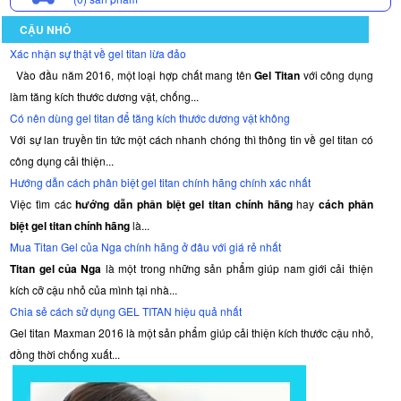
CẬU NHỎ
Xác nhận sự thật về gel titan lừa đảo
Vào đầu năm 2016, một loại hợp chất mang tên
Gel Titan
với công dụng
làm tăng kích thước dương vật, chống...
Có nên dùng gel titan để tăng kích thước dương vật không
Với sự lan truyền tin tức một cách nhanh chóng thì thông tin về gel titan có
công dụng cải thiện...
Hướng dẫn cách phân biệt gel titan chính hãng chính xác nhất
Việc tìm các
hướng dẫn phân biệt gel titan chính hãng
hay
cách phân
biệt gel titan chính hãng
là...
Mua Titan Gel của Nga chính hãng ở đâu với giá rẻ nhất
Titan gel của Nga
là một trong những sản phẩm giúp nam giới cải thiện
kích cỡ cậu nhỏ của mình tại nhà...
Chia sẻ cách sử dụng GEL TITAN hiệu quả nhất
Gel titan Maxman 2016 là một sản phẩm giúp cải thiện kích thước cậu nhỏ,
đồng thời chống xuất...