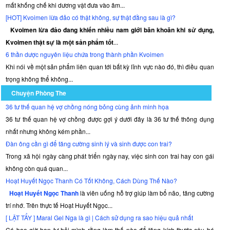
mất khống chế khi dương vật đưa vào âm...
[HOT] Kvoimen lừa đảo có thật không, sự thật đằng sau là gì?
Kvoimen lừa đảo đang khiến nhiều nam giới băn khoăn khi sử dụng,
Kvoimen thật sự là một sản phẩm tốt
...
6 thần dược nguyên liệu chứa trong thành phần Kvoimen
Khi nói về một sản phẩm liên quan tới bất kỳ lĩnh vực nào đó, thì điều quan
trọng không thể không...
Chuyện Phòng The
36 tư thế quan hệ vợ chồng nóng bỏng cùng ảnh minh họa
36 tư thế quan hệ vợ chồng được gợi ý dưới đây là 36 tư thế thông dụng
nhất nhưng không kém phần...
Đàn ông cần gì để tăng cường sinh lý và sinh được con trai?
Trong xã hội ngày càng phát triển ngày nay, việc sinh con trai hay con gái
không còn quá quan...
Hoạt Huyết Ngọc Thanh Có Tốt Không, Cách Dùng Thế Nào?
Hoạt Huyết Ngọc Thanh
là viên uống hỗ trợ giúp làm bổ não, tăng cường
trí nhớ. Trên thực tế Hoạt Huyết Ngọc...
[ LẬT TẨY ] Maral Gel Nga là gì | Cách sử dụng ra sao hiệu quả nhất
Có bao giờ bạn tự hỏi mình rằng làm thế nào để tăng kích thước cậu bé