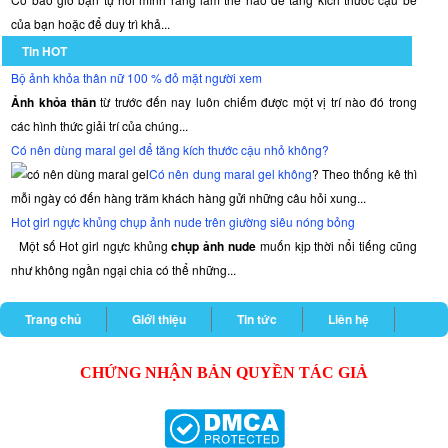
của bạn hoặc để duy trì khả...
Tin HOT
Bộ ảnh khỏa thân nữ 100 % đỏ mặt người xem
Ảnh khỏa thân
từ trước đến nay luôn chiếm được một vị trí nào đó trong
các hình thức giải trí của chúng...
Có nên dùng maral gel để tăng kích thước cậu nhỏ không?
Có nên dung maral gel không
? Theo thống kê thì
mỗi ngày có đến hàng trăm khách hàng gửi những câu hỏi xung...
Hot girl ngực khủng chụp ảnh nude trên giường siêu nóng bỏng
Một số Hot girl ngực khủng
chụp ảnh nude
muốn kịp thời nổi tiếng cũng
như không ngần ngại chia có thể những...
Trang chủ
Giới thiệu
Tin tức
Liên hệ
CHỨNG NHẬN BẢN QUYỀN TÁC GIẢ