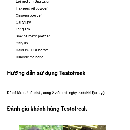
Epimedium Sagittatum
Flaxseed oil powder
Ginseng powder
Oal Straw
Longjack
Saw palmetto powder
Chrysin
Calcium D-Glucarate
Diindolylmethane
Hướng dẫn sử dụng Testofreak
Để có kết quả tốt nhất, uống 2 viên một ngày trước khi tập luyện.
Đánh giá khách hàng Testofreak