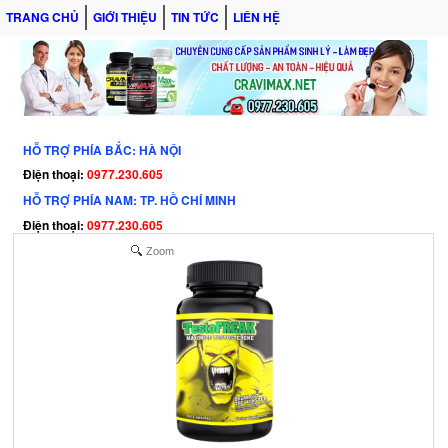
TRANG CHỦ
GIỚI THIỆU
TIN TỨC
LIÊN HỆ
HỖ TRỢ PHÍA BẮC: HÀ NỘI
Điện thoại:
0977.230.605
HỖ TRỢ PHÍA NAM: TP. HỒ CHÍ MINH
Điện thoại:
0977.230.605
Zoom