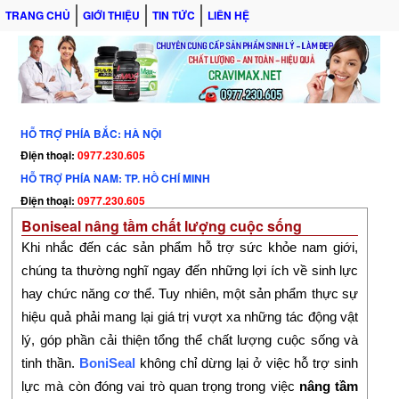
TRANG CHỦ
GIỚI THIỆU
TIN TỨC
LIÊN HỆ
HỖ TRỢ PHÍA BẮC: HÀ NỘI
Điện thoại:
0977.230.605
HỖ TRỢ PHÍA NAM: TP. HỒ CHÍ MINH
Điện thoại:
0977.230.605
Boniseal nâng tầm chất lượng cuộc sống
Khi nhắc đến các sản phẩm hỗ trợ sức khỏe nam giới,
chúng ta thường nghĩ ngay đến những lợi ích về sinh lực
hay chức năng cơ thể. Tuy nhiên, một sản phẩm thực sự
hiệu quả phải mang lại giá trị vượt xa những tác động vật
lý, góp phần cải thiện tổng thể chất lượng cuộc sống và
tinh thần.
BoniSeal
không chỉ dừng lại ở việc hỗ trợ sinh
lực mà còn đóng vai trò quan trọng trong việc
nâng tầm