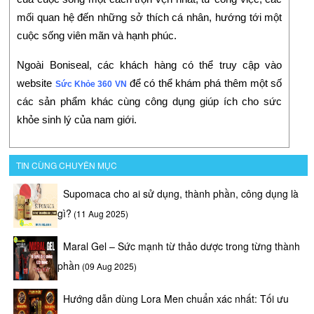
mối quan hệ đến những sở thích cá nhân, hướng tới một
cuộc sống viên mãn và hạnh phúc.
Ngoài Boniseal, các khách hàng có thể truy cập vào
website
để có thể khám phá thêm một số
Sức Khỏe 360 VN
các sản phẩm khác cùng công dụng giúp ích cho sức
khỏe sinh lý của nam giới.
TIN CÙNG CHUYÊN MỤC
Supomaca cho ai sử dụng, thành phần, công dụng là
gì?
(11 Aug 2025)
Maral Gel – Sức mạnh từ thảo dược trong từng thành
phần
(09 Aug 2025)
Hướng dẫn dùng Lora Men chuẩn xác nhất: Tối ưu