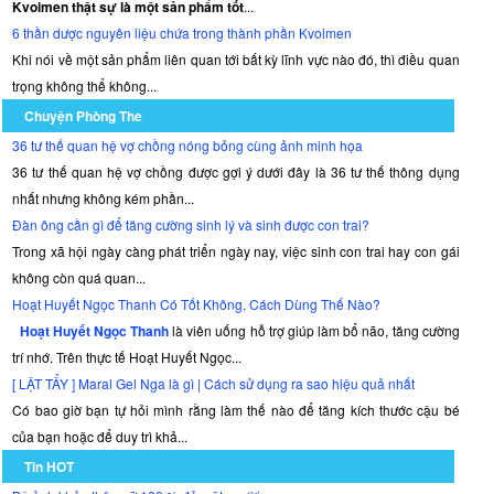
Kvoimen thật sự là một sản phẩm tốt
...
6 thần dược nguyên liệu chứa trong thành phần Kvoimen
Khi nói về một sản phẩm liên quan tới bất kỳ lĩnh vực nào đó, thì điều quan
trọng không thể không...
Chuyện Phòng The
36 tư thế quan hệ vợ chồng nóng bỏng cùng ảnh minh họa
36 tư thế quan hệ vợ chồng được gợi ý dưới đây là 36 tư thế thông dụng
nhất nhưng không kém phần...
Đàn ông cần gì để tăng cường sinh lý và sinh được con trai?
Trong xã hội ngày càng phát triển ngày nay, việc sinh con trai hay con gái
không còn quá quan...
Hoạt Huyết Ngọc Thanh Có Tốt Không, Cách Dùng Thế Nào?
Hoạt Huyết Ngọc Thanh
là viên uống hỗ trợ giúp làm bổ não, tăng cường
trí nhớ. Trên thực tế Hoạt Huyết Ngọc...
[ LẬT TẨY ] Maral Gel Nga là gì | Cách sử dụng ra sao hiệu quả nhất
Có bao giờ bạn tự hỏi mình rằng làm thế nào để tăng kích thước cậu bé
của bạn hoặc để duy trì khả...
Tin HOT