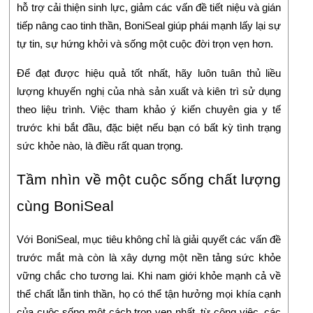
hỗ trợ cải thiện sinh lực, giảm các vấn đề tiết niệu và gián
tiếp nâng cao tinh thần, BoniSeal giúp phái mạnh lấy lại sự
tự tin, sự hứng khởi và sống một cuộc đời trọn vẹn hơn.
Để đạt được hiệu quả tốt nhất, hãy luôn tuân thủ liều
lượng khuyến nghị của nhà sản xuất và kiên trì sử dụng
theo liệu trình. Việc tham khảo ý kiến chuyên gia y tế
trước khi bắt đầu, đặc biệt nếu bạn có bất kỳ tình trạng
sức khỏe nào, là điều rất quan trọng.
Tầm nhìn về một cuộc sống chất lượng
cùng BoniSeal
Với BoniSeal, mục tiêu không chỉ là giải quyết các vấn đề
trước mắt mà còn là xây dựng một nền tảng sức khỏe
vững chắc cho tương lai. Khi nam giới khỏe mạnh cả về
thể chất lẫn tinh thần, họ có thể tận hưởng mọi khía cạnh
của cuộc sống một cách trọn vẹn nhất, từ công việc, các