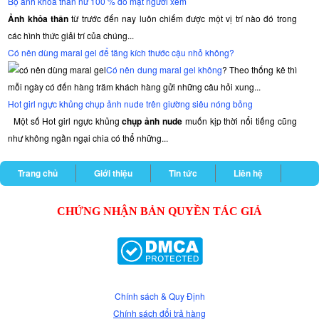
Bộ ảnh khỏa thân nữ 100 % đỏ mặt người xem
Ảnh khỏa thân
từ trước đến nay luôn chiếm được một vị trí nào đó trong
các hình thức giải trí của chúng...
Có nên dùng maral gel để tăng kích thước cậu nhỏ không?
Có nên dung maral gel không
? Theo thống kê thì
mỗi ngày có đến hàng trăm khách hàng gửi những câu hỏi xung...
Hot girl ngực khủng chụp ảnh nude trên giường siêu nóng bỏng
Một số Hot girl ngực khủng
chụp ảnh nude
muốn kịp thời nổi tiếng cũng
như không ngần ngại chia có thể những...
Trang chủ
Giới thiệu
Tin tức
Liên hệ
CHỨNG NHẬN BẢN QUYỀN TÁC GIẢ
Chính sách & Quy Định
Chính sách đổi trả hàng