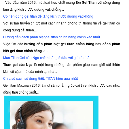
Vào đầu năm 2016, một loại hợp chất mang tên
Gel Titan
với công dụng
làm tăng kích thước dương vật, chống...
Có nên dùng gel titan để tăng kích thước dương vật không
Với sự lan truyền tin tức một cách nhanh chóng thì thông tin về gel titan có
công dụng cải thiện...
Hướng dẫn cách phân biệt gel titan chính hãng chính xác nhất
Việc tìm các
hướng dẫn phân biệt gel titan chính hãng
hay
cách phân
biệt gel titan chính hãng
là...
Mua Titan Gel của Nga chính hãng ở đâu với giá rẻ nhất
Titan gel của Nga
là một trong những sản phẩm giúp nam giới cải thiện
kích cỡ cậu nhỏ của mình tại nhà...
Chia sẻ cách sử dụng GEL TITAN hiệu quả nhất
Gel titan Maxman 2016 là một sản phẩm giúp cải thiện kích thước cậu nhỏ,
đồng thời chống xuất...