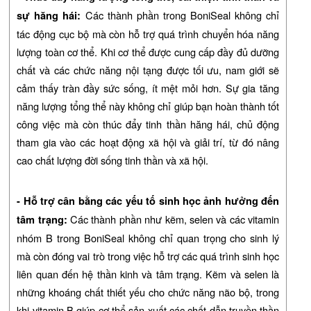
Các thành phần trong BoniSeal không chỉ
sự hăng hái:
tác động cục bộ mà còn hỗ trợ quá trình chuyển hóa năng
lượng toàn cơ thể. Khi cơ thể được cung cấp đầy đủ dưỡng
chất và các chức năng nội tạng được tối ưu, nam giới sẽ
cảm thấy tràn đầy sức sống, ít mệt mỏi hơn. Sự gia tăng
năng lượng tổng thể này không chỉ giúp bạn hoàn thành tốt
công việc mà còn thúc đẩy tinh thần hăng hái, chủ động
tham gia vào các hoạt động xã hội và giải trí, từ đó nâng
cao chất lượng đời sống tinh thần và xã hội.
- Hỗ trợ cân bằng các yếu tố sinh học ảnh hưởng đến
Các thành phần như kẽm, selen và các vitamin
tâm trạng:
nhóm B trong BoniSeal không chỉ quan trọng cho sinh lý
mà còn đóng vai trò trong việc hỗ trợ các quá trình sinh học
liên quan đến hệ thần kinh và tâm trạng. Kẽm và selen là
những khoáng chất thiết yếu cho chức năng não bộ, trong
khi vitamin B giúp cơ thể sản xuất các chất dẫn truyền thần