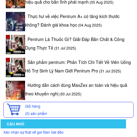
hiệu quả cho bản lĩnh phái mạnh
(05 Aug 2025)
Thực hư về việc Penirum A+ có tăng kích thước
không? Đánh giá khoa học
(04 Aug 2025)
Penirum Là Thuốc Gì? Giải Đáp Bản Chất & Công
Dụng Thực Tế
(31 Jul 2025)
Sản phẩm penirum: Phân Tích Chi Tiết Về Viên Uống
Hỗ Trợ Sinh Lý Nam Giới Penirum Pro
(31 Jul 2025)
Hướng dẫn cách dùng MaxZex an toàn và hiệu quả
theo khuyến nghị
(30 Jul 2025)
Giỏ hàng
(0)
sản phẩm
CẬU NHỎ
Xác nhận sự thật về gel titan lừa đảo