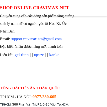
SHOP ONLINE CRAVIMAX.NET
Chuyên cung cấp các dòng sản phẩm tăng cường
sinh lý nam nữ có nguồn gốc từ Hoa Kì, Úc,
Nhật Bản.
Email:
support.cravimax.net@gmail.com
Đặc biệt: Nhận được hàng mới thanh toán
gel titan
| |
| |
kanka
Liên kết:
upsize
TỔNG ĐÀI TƯ VẤN TOÀN QUỐC
0977.230.605
TP.HCM - HÀ NỘI:
366
TP.HCM:
Phan Văn Trị, P.5. Q.Gò Vấp, Tp.HCM.