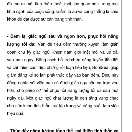
đó tạo ra một tinh thần thoải mái, lạc quan hơn trong mọi
khía cạnh của cuộc sống. Giảm lo âu và căng thẳng là chìa
khóa để đạt được sự cân bằng tinh thần.
- Đem lại giấc ngủ sâu và ngon hơn, phục hồi năng
Vấn đề tiểu đêm thường xuyên làm gián
lượng tối đa:
đoạn chu kỳ giấc ngủ, khiến nam giới mệt mỏi và uể oải
vào ban ngày. Bằng cách hỗ trợ chức năng tuyến tiền liệt
và cải thiện các triệu chứng rối loạn tiểu tiện, BoniSeal giúp
giảm đáng kể số lần phải thức dậy vào ban đêm. Điều này
đồng nghĩa với việc bạn có được giấc ngủ sâu và trọn vẹn
hơn, cho phép cơ thể phục hồi năng lượng tối đa sau một
ngày dài. Một giấc ngủ chất lượng là nền tảng vững chắc
cho sức khỏe tinh thần, sự tập trung và năng suất làm việc
hiệu quả.
- Thúc đẩy năng lượng tổng thể, cải thiện tinh thần và