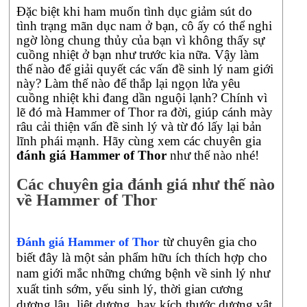
Đặc biệt khi ham muốn tình dục giảm sút do
về
tình trạng mãn dục nam ở bạn, cô ấy có thể nghi
chức
ngờ lòng chung thủy của bạn vì không thấy sự
năng
cuồng nhiệt ở bạn như trước kia nữa. Vậy làm
và
thế nào để giải quyết các vấn đề sinh lý nam giới
tín
này? Làm thế nào để thắp lại ngọn lửa yêu
hiệu
cuồng nhiệt khi đang dần nguội lạnh? Chính vì
quả
lẽ đó mà Hammer of Thor ra đời, giúp cánh mày
của
râu cải thiện vấn đề sinh lý và từ đó lấy lại bản
sản
lĩnh phái mạnh. Hãy cùng xem các chuyên gia
phẩm.
Không
đánh giá Hammer of Thor
như thế nào nhé!
thể
phủ
Các chuyên gia đánh giá như thế nào
nhận
về Hammer of Thor
tình
dục
là
từ chuyên gia cho
Đánh giá Hammer of Thor
một
biết đây là một sản phẩm hữu ích thích hợp cho
yếu
nam giới mắc những chứng bệnh về sinh lý như
tố
xuất tinh sớm, yếu sinh lý, thời gian cương
quan
dương lâu, liệt dương, hay kích thước dương vật