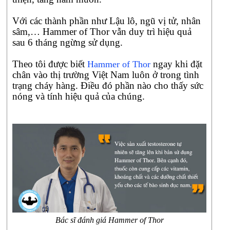
sống
gia
Với các thành phần như Lậu lô, ngũ vị tử, nhân
đình
sâm,… Hammer of Thor vẫn duy trì hiệu quả
của
sau 6 tháng ngừng sử dụng.
bạn
không
Theo tôi được biết
ngay khi đặt
Hammer of Thor
sớm
chân vào thị trường Việt Nam luôn ở trong tình
thì
trạng cháy hàng. Điều đó phần nào cho thấy sức
muộn
nóng và tính hiệu quả của chúng.
sẽ
đi
vào
rạn
nứt.
Không
những
thế
bản
thân
bạn
Bác sĩ đánh giá Hammer of Thor
cũng