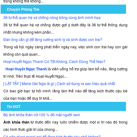
trọng không thể không...
hợp
các
Chuyện Phòng The
thành
36 tư thế quan hệ vợ chồng nóng bỏng cùng ảnh minh họa
phần
36 tư thế quan hệ vợ chồng được gợi ý dưới đây là 36 tư thế thông dụng
tự
nhất nhưng không kém phần...
nhiên. Nó
Đàn ông cần gì để tăng cường sinh lý và sinh được con trai?
tăng
cường
Trong xã hội ngày càng phát triển ngày nay, việc sinh con trai hay con gái
hiệu
không còn quá quan...
quả
Hoạt Huyết Ngọc Thanh Có Tốt Không, Cách Dùng Thế Nào?
của
Hoạt Huyết Ngọc Thanh
là viên uống hỗ trợ giúp làm bổ não, tăng cường
các
trí nhớ. Trên thực tế Hoạt Huyết Ngọc...
thành
[ LẬT TẨY ] Maral Gel Nga là gì | Cách sử dụng ra sao hiệu quả nhất
phần
Có bao giờ bạn tự hỏi mình rằng làm thế nào để tăng kích thước cậu bé
này,
giúp
của bạn hoặc để duy trì khả...
cải
Tin HOT
thiện
Bộ ảnh khỏa thân nữ 100 % đỏ mặt người xem
sinh
Ảnh khỏa thân
từ trước đến nay luôn chiếm được một vị trí nào đó trong
lý
các hình thức giải trí của chúng...
nam.
Có nên dùng maral gel để tăng kích thước cậu nhỏ không?