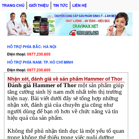
giá
TRANG CHỦ
GIỚI THIỆU
TIN TỨC
LIÊN HỆ
Hammer
of
Thor
một
sản
phẩm
HỖ TRỢ PHÍA BẮC: HÀ NỘI
giúp
Điện thoại:
0977.230.605
tăng
cường
HỖ TRỢ PHÍA NAM: TP. HỒ CHÍ MINH
sinh
Điện thoại:
0977.230.605
lý
Nhận xét, đánh giá về sản phẩm Hammer of Thor
nam
Đánh giá Hammer of Thor
một sản phẩm giúp
mới
tăng cường sinh lý nam mới nhất trên thị trường
nhất
hiện nay. Bài viết dưới đây sẽ tổng hợp những
trên
nhận xét, đánh giá của chuyên gia cũng như
thị
người dùng để bạn rõ hơn về chức năng và tín
trường
hiệu quả của sản phẩm.
hiện
nay.
Không thể phủ nhận tình dục là một yếu tố quan
Bài
trọng không thể thiếu trong việc nuôi dưỡng