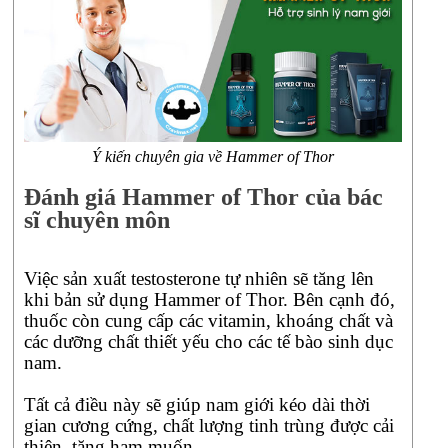
đề
sinh
lý
như
xuất
tinh
sớm
Ý kiến chuyên gia về Hammer of Thor
hay
rối
Đánh giá Hammer of Thor của bác
loạn
sĩ chuyên môn
cương
dương. Bạn
không
Việc sản xuất testosterone tự nhiên sẽ tăng lên
thể
khi bản sử dụng Hammer of Thor. Bên cạnh đó,
làm
thuốc còn cung cấp các vitamin, khoáng chất và
cho
các dưỡng chất thiết yếu cho các tế bào sinh dục
bạn
nam.
đời
thỏa
Tất cả điều này sẽ giúp nam giới kéo dài thời
mãn,
gian cương cứng, chất lượng tinh trùng được cải
cuộc
thiện, tăng ham muốn.