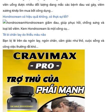
gel
viên uống được nhiều đối tượng đang mắc các bệnh đau vai gáy, viêm
Hammer
xương khớp tìm mua bởi công dụng...
of
Hondrocream có hiệu quả không, có thực sự tốt?
Thor
thì
Hondrocream giảm đau, giúp phục hồi, chống sưng và
đây
loại bỏ viêm. Kem Hondrocream là một công cụ...
là
Tê bì chân tay do thiếu máu não
một
Bạn bị tê trên da ngón tay, ngón chân, cảm giác như thô, cuộc sống và
sản
công việc thường rất khó...
phẩm
phổ
biến
cho
các
vấn
đề
về
da. Cấu
trúc
của
khoang
được