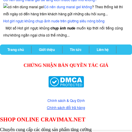
Đánh
Có nên dung maral gel không
? Theo thống kê thì
giá
Hammer
mỗi ngày có đến hàng trăm khách hàng gửi những câu hỏi xung...
of
Hot girl ngực khủng chụp ảnh nude trên giường siêu nóng bỏng
Thor
Một số Hot girl ngực khủng
chụp ảnh nude
muốn kịp thời nổi tiếng cũng
của
như không ngần ngại chia có thể những...
bác
sĩ
Trang chủ
Giới thiệu
Tin tức
Liên hệ
chuyên
môn
Việc
CHỨNG NHẬN BẢN QUYỀN TÁC GIẢ
sản
xuất
testosterone
tự
nhiên
sẽ
Chính sách & Quy Định
tăng
Chính sách đổi trả hàng
lên
khi
SHOP ONLINE CRAVIMAX.NET
bản
sử
Chuyên cung cấp các dòng sản phẩm tăng cường