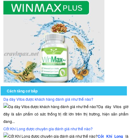
dụng
sản
phẩm
kết
hợp
giữa
viên
uống,
giọt
uống
và
gel
bôi
dương
Cách tăng cơ bắp
vật
Dạ dày Vitos được khách hàng đánh giá như thế nào?
Hammer
Dạ dày Vitos giờ
Of
đây là sản phẩm có sức thống trị rất lớn trên thị trường, hiện sản phẩm
Thor.
Riêng
đang...
đối
Cốt Khí Long được chuyên gia đánh giá như thế nào?
với
Cốt Khí Long
là