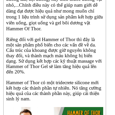
trọng
nhỏ,...Chính điều này có thể giúp nam giới dễ
không
dàng đạt được hiệu quả như mong muốn chỉ
thể
trong 1 liệu trình sử dụng sản phẩm kết hợp giữa
thiếu
viên uống, giọt uống và gel bôi dương vật
trong
việc
Hammer Of Thor.
nuôi
dưỡng
Riêng đối với gel Hammer of Thor thì đây là
hạnh
một sản phẩm phổ biến cho các vấn đề về da.
phúc
Cấu trúc của khoang được giữ nguyên không
gia
thay đổi, và thành mạch máu không bị biến
đình.
dạng. Sử dụng kết hợp các kỹ thuật massage với
Hãy
Hammer of Thor Gel sẽ làm tăng hiệu quả lên
hình
đến 20%.
dung
nếu
Hammer of Thor có một tridecrete silicone mới
bạn
kết hợp các thành phần tự nhiên. Nó tăng cường
có
hiệu quả của các thành phần này, giúp cải thiện
trục
sinh lý nam.
trặc
về
vấn