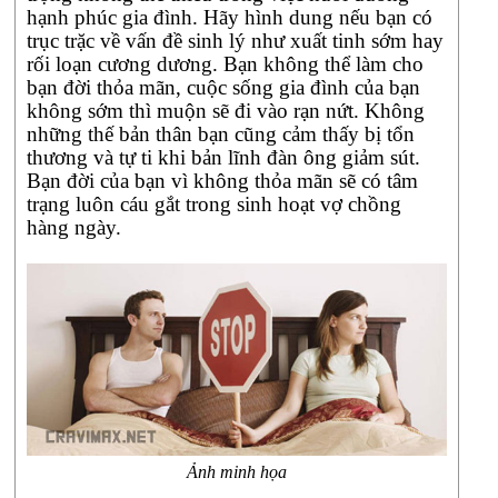
viết
hạnh phúc gia đình. Hãy hình dung nếu bạn có
dưới
trục trặc về vấn đề sinh lý như xuất tinh sớm hay
đây
rối loạn cương dương. Bạn không thể làm cho
sẽ
bạn đời thỏa mãn, cuộc sống gia đình của bạn
tổng
không sớm thì muộn sẽ đi vào rạn nứt. Không
hợp
những thế bản thân bạn cũng cảm thấy bị tổn
những
thương và tự ti khi bản lĩnh đàn ông giảm sút.
nhận
Bạn đời của bạn vì không thỏa mãn sẽ có tâm
xét,
trạng luôn cáu gắt trong sinh hoạt vợ chồng
đánh
hàng ngày.
giá
của
chuyên
gia
cũng
như
người
dùng
để
bạn
rõ
Ảnh minh họa
hơn