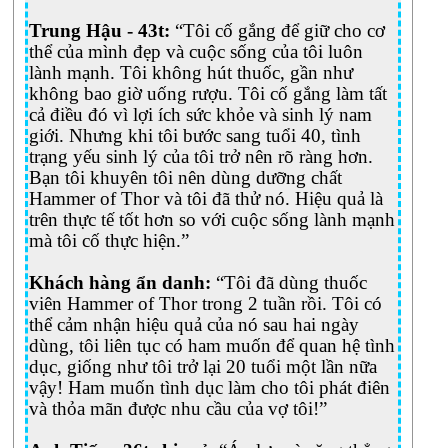
mãn
Trung Hậu - 43t:
“Tôi cố gắng để giữ cho cơ
sẽ
thể của mình đẹp và cuộc sống của tôi luôn
có
lành mạnh. Tôi không hút thuốc, gần như
tâm
không bao giờ uống rượu. Tôi cố gắng làm tất
trạng
cả điều đó vì lợi ích sức khỏe và sinh lý nam
luôn
giới. Nhưng khi tôi bước sang tuổi 40, tình
cáu
trạng yếu sinh lý của tôi trở nên rõ ràng hơn.
gắt
Bạn tôi khuyên tôi nên dùng dưỡng chất
trong
Hammer of Thor và tôi đã thử nó. Hiệu quả là
sinh
trên thực tế tốt hơn so với cuộc sống lành mạnh
hoạt
mà tôi cố thực hiện.”
vợ
chồng
Khách hàng ẩn danh:
“Tôi đã dùng thuốc
hàng
viên Hammer of Thor trong 2 tuần rồi. Tôi có
ngày.
thể cảm nhận hiệu quả của nó sau hai ngày
Đặc
dùng, tôi liên tục có ham muốn để quan hệ tình
biệt
dục, giống như tôi trở lại 20 tuổi một lần nữa
khi
vậy! Ham muốn tình dục làm cho tôi phát điên
ham
và thỏa mãn được nhu cầu của vợ tôi!”
muốn
tình