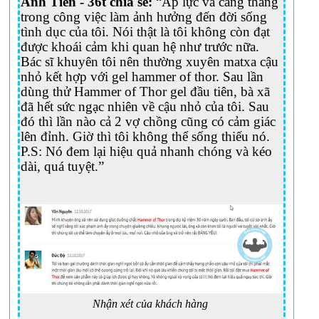
Anh Tiến - 36t chia sẻ:
“Áp lực và căng thẳng
dục
trong công việc làm ảnh hưởng đến đời sống
giảm
tình dục của tôi. Nói thật là tôi không còn đạt
sút
được khoái cảm khi quan hệ như trước nữa.
do
Bác sĩ khuyên tôi nên thường xuyên matxa cậu
tình
nhỏ kết hợp với gel hammer of thor. Sau lần
trạng
dùng thử Hammer of Thor gel đầu tiên, bà xã
mãn
đã hết sức ngạc nhiên về cậu nhỏ của tôi. Sau
dục
đó thì lần nào cả 2 vợ chồng cũng có cảm giác
nam
lên đỉnh. Giờ thì tôi không thể sống thiếu nó.
ở
P.S: Nó đem lại hiệu quả nhanh chóng và kéo
bạn,
dài, quá tuyệt.”
cô
ấy
có
thể
nghi
ngờ
lòng
chung
thủy
Nhận xét của khách hàng
của