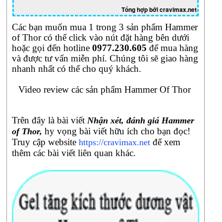
bạn
Tổng hợp bởi cravimax.net
vì
không
Các bạn muốn mua 1 trong 3 sản phẩm Hammer
thấy
of Thor có thể click vào nút đặt hàng bên dưới
sự
hoặc gọi đến hotline
0977.230.605
để mua hàng
cuồng
và được tư vấn miễn phí. Chúng tôi sẽ giao hàng
nhiệt
nhanh nhất có thể cho quý khách.
ở
bạn
Video review các sản phẩm Hammer Of Thor
như
trước
kia
Trên đây là bài viết
Nhận xét, đánh giá Hammer
nữa.
hy vọng bài viết hữu ích cho bạn đọc!
of Thor,
Vậy
Truy cập website
để xem
https://cravimax.net
làm
thêm các bài viết liên quan khác.
thế
nào
để
giải
quyết
các
vấn