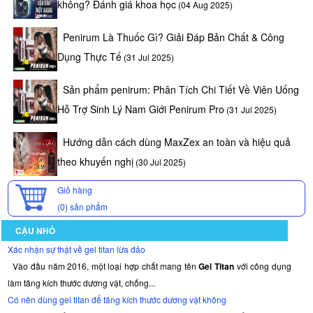
không? Đánh giá khoa học
(04 Aug 2025)
gia
cho
Penirum Là Thuốc Gì? Giải Đáp Bản Chất & Công
biết
đây
Dụng Thực Tế
(31 Jul 2025)
là
một
Sản phẩm penirum: Phân Tích Chi Tiết Về Viên Uống
sản
Hỗ Trợ Sinh Lý Nam Giới Penirum Pro
(31 Jul 2025)
phẩm
hữu
Hướng dẫn cách dùng MaxZex an toàn và hiệu quả
ích
thích
theo khuyến nghị
(30 Jul 2025)
hợp
cho
Giỏ hàng
nam
(0)
sản phẩm
giới
CẬU NHỎ
mắc
những
Xác nhận sự thật về gel titan lừa đảo
chứng
Vào đầu năm 2016, một loại hợp chất mang tên
Gel Titan
với công dụng
bệnh
làm tăng kích thước dương vật, chống...
về
Có nên dùng gel titan để tăng kích thước dương vật không
sinh