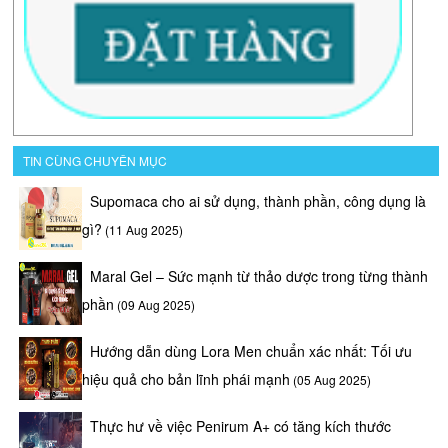
nào
nhé!
Các
chuyên
gia
đánh
giá
TIN CÙNG CHUYÊN MỤC
như
thế
Supomaca cho ai sử dụng, thành phần, công dụng là
nào
gì?
(11 Aug 2025)
về
Hammer
Maral Gel – Sức mạnh từ thảo dược trong từng thành
of
Thor
phần
(09 Aug 2025)
Đánh
giá
Hướng dẫn dùng Lora Men chuẩn xác nhất: Tối ưu
Hammer
hiệu quả cho bản lĩnh phái mạnh
(05 Aug 2025)
of
Thor
từ
Thực hư về việc Penirum A+ có tăng kích thước
chuyên