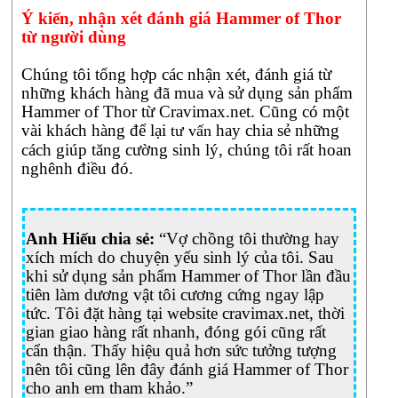
cảm
Ý kiến, nhận xét đánh giá Hammer of Thor
thấy
từ người dùng
bị
tổn
Chúng tôi tổng hợp các nhận xét, đánh giá từ
thương
những khách hàng đã mua và sử dụng sản phẩm
và
Hammer of Thor từ Cravimax.net. Cũng có một
tự
vài khách hàng để lại
hay chia sẻ những
tư vấn
ti
cách giúp tăng cường sinh lý, chúng tôi rất hoan
khi
nghênh điều đó.
bản
lĩnh
đàn
ông
Anh Hiếu chia sẻ:
“Vợ chồng tôi thường hay
giảm
xích mích do chuyện yếu sinh lý của tôi. Sau
sút.
khi sử dụng sản phẩm Hammer of Thor lần đầu
Bạn
tiên làm dương vật tôi cương cứng ngay lập
đời
tức. Tôi đặt hàng tại website cravimax.net, thời
của
gian giao hàng rất nhanh, đóng gói cũng rất
bạn
cẩn thận. Thấy hiệu quả hơn sức tưởng tượng
vì
nên tôi cũng lên đây đánh giá Hammer of Thor
không
cho anh em tham khảo.”
thỏa