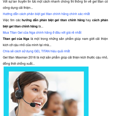
Với sự lan truyền tin tức một cách nhanh chóng thì thông tin về gel titan có
lý
công dụng cải thiện...
như
xuất
Hướng dẫn cách phân biệt gel titan chính hãng chính xác nhất
tinh
Việc tìm các
hướng dẫn phân biệt gel titan chính hãng
hay
cách phân
sớm,
biệt gel titan chính hãng
là...
yếu
Mua Titan Gel của Nga chính hãng ở đâu với giá rẻ nhất
sinh
Titan gel của Nga
là một trong những sản phẩm giúp nam giới cải thiện
lý,
kích cỡ cậu nhỏ của mình tại nhà...
thời
Chia sẻ cách sử dụng GEL TITAN hiệu quả nhất
gian
cương
Gel titan Maxman 2016 là một sản phẩm giúp cải thiện kích thước cậu nhỏ,
dương
đồng thời chống xuất...
lâu,
liệt
dương,
hay
kích
thước
dương
vật
nhỏ,...Chính