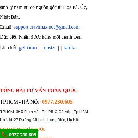
dụng
sinh lý nam nữ có nguồn gốc từ Hoa Kì, Úc,
Hammer
of
Nhật Bản.
Thor.
Email:
support.cravimax.net@gmail.com
Bên
cạnh
Đặc biệt: Nhận được hàng mới thanh toán
đó,
gel titan
| |
| |
kanka
Liên kết:
upsize
thuốc
còn
cung
cấp
các
vitamin,
khoáng
TỔNG ĐÀI TƯ VẤN TOÀN QUỐC
chất
và
0977.230.605
TP.HCM - HÀ NỘI:
các
366
TP.HCM:
Phan Văn Trị, P.5. Q.Gò Vấp, Tp.HCM.
dưỡng
chất
Hà Nội: 27 Đường Cổ Linh, Long Biên, Hà Nội
thiết
GIAO HÀNG TOÀN QUỐC
yếu
0977.230.605