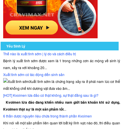
Hammer
of
Thor
Gel
sẽ
làm
tăng
hiệu
Yếu Sinh Lý
quả
Thế nào là xuất tinh sớm | lý do và cách điều trị
lên
Bệnh lý xuất tinh sớm được xem là 1 trong những cơn ác mộng về sinh lý
đến
nam, xảy ra với khoảng 20...
20%.
Xuất tinh sớm có tác động đến sinh sản
Hammer
Xuất tinh sớm là chứng trạng xảy ra ở phái nam lúc cơ thể
of
Thor
mất khống chế khi dương vật đưa vào âm...
có
[HOT] Kvoimen lừa đảo có thật không, sự thật đằng sau là gì?
một
Kvoimen lừa đảo đang khiến nhiều nam giới băn khoăn khi sử dụng,
tridecrete
Kvoimen thật sự là một sản phẩm tốt
...
silicone
6 thần dược nguyên liệu chứa trong thành phần Kvoimen
mới
Khi nói về một sản phẩm liên quan tới bất kỳ lĩnh vực nào đó, thì điều quan
kết